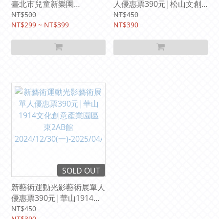
臺北市兒童新樂園
人優惠票390元|松山文創
2025/04/01(二)-06/15(日)
園區-1號倉庫
NT$500
NT$450
NT$299 ~ NT$399
2024/12/21(六)-2025/04/0
NT$390
6(日)
SOLD OUT
新藝術運動光影藝術展單人
優惠票390元|華山1914文
化創意產業園區東2AB館
NT$450
NT$390