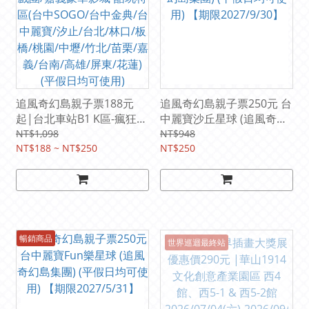
追風奇幻島親子票188元
追風奇幻島親子票250元 台
起|台北車站B1 K區-瘋狂馬
中麗寶沙丘星球 (追風奇幻
戲團/嘉義豪華影城-酷玩特
島集團) (平假日均可使用)
NT$1,098
NT$948
區(台中SOGO/台中金典/台
NT$188 ~ NT$250
【期限2027/9/30】
NT$250
中麗寶/汐止/台北/林口/板
橋/桃園/中壢/竹北/苗栗/嘉
義/台南/高雄/屏東/花蓮)
(平假日均可使用)
暢銷商品
世界巡迴最終站