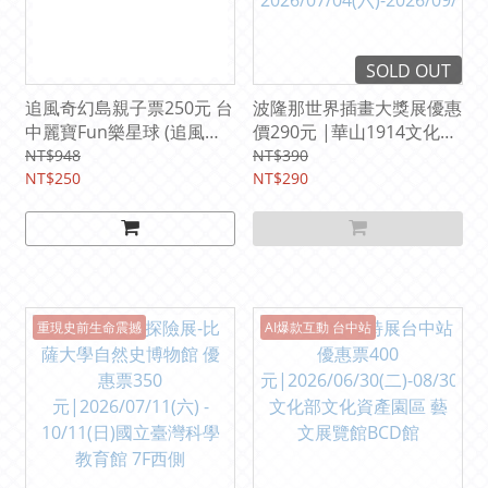
SOLD OUT
追風奇幻島親子票250元 台
波隆那世界插畫大獎展優惠
中麗寶Fun樂星球 (追風奇
價290元 |華山1914文化創
幻島集團) (平假日均可使
意產業園區 西4館、西5-1
NT$948
NT$390
用) 【期限2027/5/31】
NT$250
& 西5-2館
NT$290
2026/07/04(六)-2026/09/2
8(一)
重現史前生命震撼
AI爆款互動 台中站