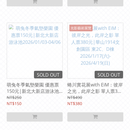
光影藝術展覽
SOLD OUT
SOLD OUT
萌兔冬季氣墊樂園 優惠票
蜷川實花展with EiM：彼岸
150元|新北大新店游泳池
之光，此岸之影 單人票380
2026/01/03-04/06
元|華山1914文創園區 東
NT$250
NT$490
NT$150
2C、D棟2026/1/17(六)-
NT$380
2026/4/19(日)