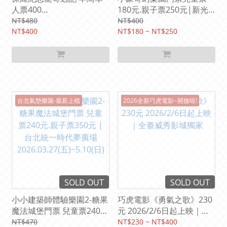
人票400
180元.親子票250元|新光
元|2026/06/26(五) -
三越高雄左營店10樓
NT$480
NT$400
10/11(日)國立臺灣科學教
NT$400
2026.04.17(五)～06.21(日)
NT$180 ~ NT$250
育館 七樓南側特展區
台北氣墊樂園-最新上檔
2026全新巧虎電影~開搶啦!
SOLD OUT
SOLD OUT
小小建築師體驗樂園2-糖果
巧虎電影《勇氣之歌》230
魔法城堡門票 兒童票240
元 2026/2/6日起上映｜全
元.親子票350元 |台北統一
臺威秀影城獨家
NT$470
NT$230 ~ NT$400