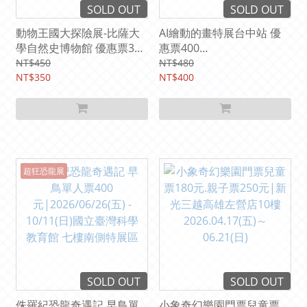
SOLD OUT
SOLD OUT
動物王國大探險展-比薩大
AI繪動的畫特展台中站 優
學自然史博物館 優惠票350
惠票400
元|2026/07/11(六) -
元|2026/06/30(二)-08/30(
NT$450
NT$480
10/11(日)國立臺灣科學教
NT$350
日) 文化部文化資產園區 藝
NT$400
育館 7F西側
文展覽館BCD館
超狂恐龍展
SOLD OUT
SOLD OUT
侏羅紀恐龍奇遇記 早鳥單
小象奇幻樂園門票兒童票