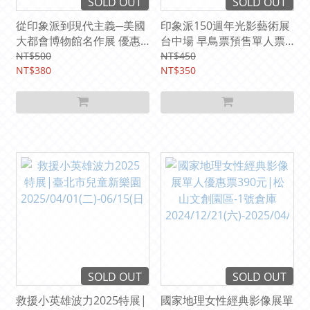
SOLD OUT
SOLD OUT
從印象派到現代主義─美國
印象派150週年光影藝術展
大都會博物館名作展 優惠
台中場 早鳥票預售單人票
票380元 |國立故宮博物院
350元（贈中型星夜棉麻提
NT$500
NT$450
第二展覽館一樓特展廳
NT$380
袋）|台中中友百貨B棟13
NT$350
2025/6/14-10/12
樓
2025/07/12(六)-2025/09/0
6(六)
SOLD OUT
SOLD OUT
救援小英雄波力2025特展|
國家地理女性經典影像展單