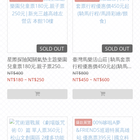
SOLD OUT
SOLD OUT
星際探險闖關氣墊主題樂園
臺灣馬樂活山莊|騎馬套票
兒童票180元.親子票250
行程優惠價450元起(騎馬行
元|新光三越高雄左營店 本
程/馬蹄彩繪/餵食)
NT$400
NT$800
館10樓
NT$180 ~ NT$250
NT$450 ~ NT$600
爆款展覽