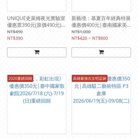
UNIQUE史萊姆夜光實驗室
新藝境：慕夏百年經典特展
優惠票390元(原價490元)
優惠價400元|臺南國家美
國立臺灣科學教育館7樓
術館二樓 E-I 展廳
NT$490
NT$1,000
2026/6/11-8/30
NT$390
2026/6/26(五)-09/30(三)
NT$420 ~ NT$800
2026重磅回歸
高雄最強古文明足跡