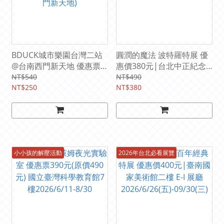
BDUCK城市樂園台灣二站
圓潤的魔法 波特羅特展 優
@台南西門新天地 優惠票
惠價380元|台北中正紀念
250元 (即日起 ～
堂1展廳
NT$540
NT$490
2026/9/13台南新光三越西
NT$250
2026/6/19(五)-10/11(日)
NT$380
門新天地)
小小孩的解壓活動
2026年台北必看展覽