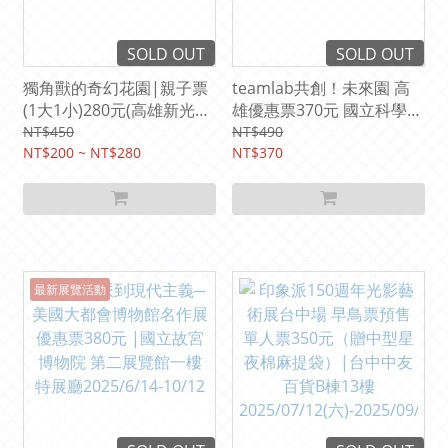
SOLD OUT
SOLD OUT
獨角獸的奇幻花園|親子票
teamlab共創！未來園 高
(1大1小)280元(高雄新光三
雄優惠票370元 國立科學工
越左營站) 2025/11/5 -
藝博物館２樓一、二特展廳
NT$450
NT$490
2025/12/7
NT$200 ~ NT$280
(2025/6/07-10/12)
NT$370
最新展覽活動