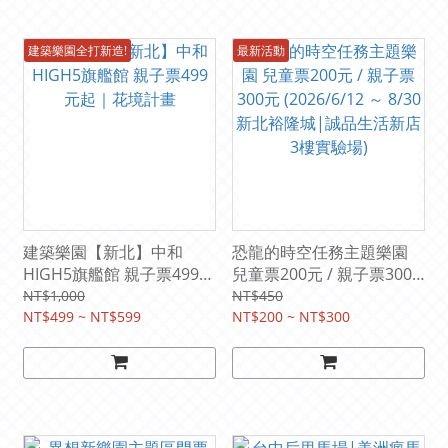
建築樂園全打新造!
最新活動
建築樂園【新北】中和
恐龍的時空任務主題樂園
HIGH5旗艦館 親子票499元
兒童票200元 / 親子票300
起｜花境計畫
元 (2026/6/12 ～ 8/30 新北
NT$1,000
NT$450
NT$499 ~ NT$599
裕隆城|誠品生活新店3樓
NT$200 ~ NT$300
實驗場)