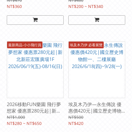
園區-五號倉庫
元 (2026/07/04－08/31臺
NT$470
NT$480
2026/6/18(四)-9/28(一)
NT$360
北市立兒童新樂園)
NT$200 ~ NT$340
最新商品-小小飛行員
埃及木乃伊 必看展覽
2026移動FUN樂園 飛行夢
埃及木乃伊—永生傳說 優
想家 優惠票280元起|新北
惠價420元|國立歷史博物
新莊宏匯廣場1F
館一、二樓展廳
NT$1,000
NT$500
2026/06/19(五)-08/16(日)
NT$280 ~ NT$650
2026/6/18(四)~9/28(一)
NT$420