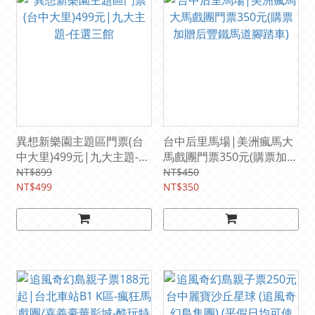
異想新樂園主題區門票(台
台中后里馬場|美洲瘋馬大
中大里)499元|九大主題-任
馬戲團門票350元(購票加贈
選三館
后豐鐵馬道腳踏車)
NT$899
NT$450
NT$499
NT$350