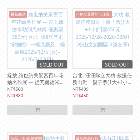
最新商品
小朋友最愛的汪汪隊!
SOLD OUT
SOLD OUT
綻放 維也納美景宮百年花
台北|汪汪隊立大功-救援任
繪名作展 — 從瓦爾德米勒
務出動！親子票(1大+1小)
到克林姆 優惠票380元|台
門票450元 2025/12/26-
NT$500
NT$499
北《國立歷史博物館》一樓
NT$380
2026/03/01 (松山文創園
NT$450
展廳及二樓展廳2025/12/5
區-4號倉庫)
(五)–2026/3/22(日)
新品上架-氣墊樂園
最新騎馬行程