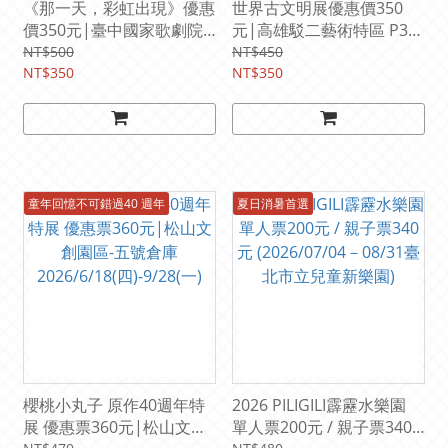
《那一天，彩虹出現》優惠
世界古文明展優惠價350
價350元|臺中國家歌劇院
元|高雄駁二藝術特區 P3
2026/7/18 (六)-7/19 (日)重
倉庫
NT$500
NT$450
磅回歸
NT$350
2026/06/19(五)-09/08(二)
NT$350
童年回憶不可錯過40 週年
夏日消暑首選
櫻桃小丸子 原作40週年特
2026 PILIGILI霹靂水樂園
展 優惠票360元|松山文創
單人票200元 / 親子票340