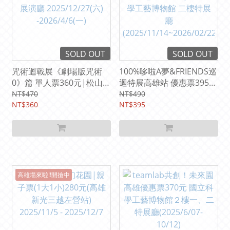
SOLD OUT
SOLD OUT
咒術迴戰展《劇場版咒術
100%哆啦A夢&FRIENDS巡
0》篇 單人票360元|松山文
迴特展高雄站 優惠票395
創園區 2樓多功能展演廳
元|國立科學工藝博物館 二
NT$470
NT$490
2025/12/27(六)
NT$360
樓特展廳
NT$395
-2026/4/6(一)
(2025/11/14~2026/02/22)
高雄場來啦!!開搶中