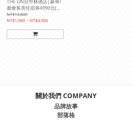
THE LIN台中林酒店|豪華/
都會客房住宿券4990元(含
二客早餐)
NT$13,800
NT$1,080 ~ NT$4,990
關於我們 COMPANY
品牌故事
部落格