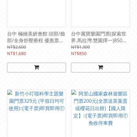
台中 極緻美妍會館 頭部/臉
台中麗寶樂園門票(探索世
部/全身舒壓療程 優惠票
界.馬拉灣.雙園擇一)850元
1680元｜Spa按摩券｜需電
(平假日均可使用)::(電子票)
NT$2,600
NT$1,300
話預約
NT$1,680
即買即用
NT$850