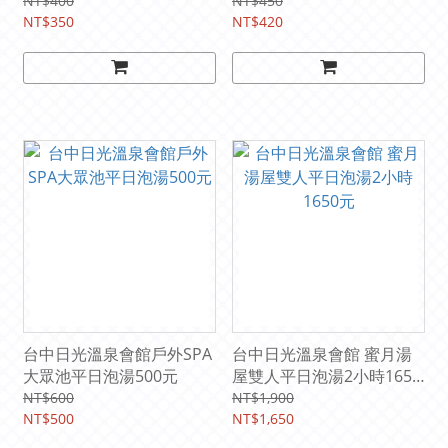
350元:(電子票)
用
NT$400
NT$450
NT$350
NT$420
台中日光溫泉會館戶外SPA
台中日光溫泉會館 蜜月湯
大眾池平日泡湯500元
屋雙人平日泡湯2小時1650
元
NT$600
NT$1,900
NT$500
NT$1,650