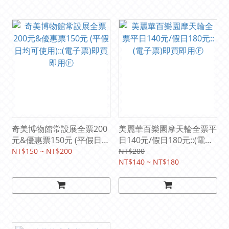
奇美博物館常設展全票200
美麗華百樂園摩天輪全票平
元&優惠票150元 (平假日均
日140元/假日180元::(電子
可使用)::(電子票)即買即用
票)即買即用Ⓕ
NT$150 ~ NT$200
NT$200
Ⓕ
NT$140 ~ NT$180