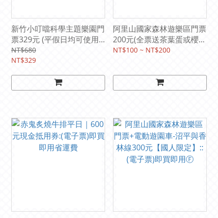
新竹小叮噹科學主題樂園門
阿里山國家森林遊樂區門票
票329元 (平假日均可使用)::
200元(全票送茶葉蛋或櫻花
(電子票)即買即用Ⓕ
日出餅)【國人限定】::(電
NT$680
NT$100 ~ NT$200
NT$329
子票)即買即用Ⓕ免收停車
費