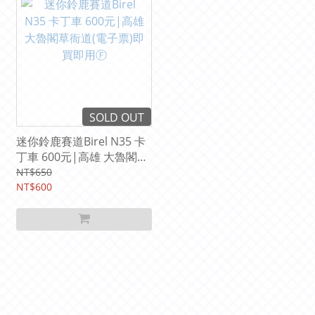
SOLD OUT
迷你鈴鹿賽道Birel N35 卡
丁車 600元|高雄 大魯閣草
衙道(電子票)即買即用Ⓕ
NT$650
NT$600