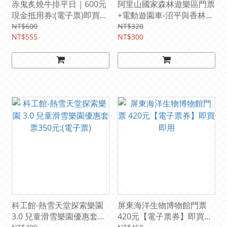
赤鬼炙燒牛排平日｜600元
阿里山國家森林遊樂區門票
現金抵用券:(電子票)即買即
+電動遊園車-沼平與香林線
用省運費
300元【國人限定】::(電子
NT$600
NT$320
NT$555
票)即買即用Ⓕ
NT$300
科工館-熱雪天堂探索樂園
屏東海洋生物博物館門票
3.0 兒童滑雪樂園優惠套票
420元【電子票券】即買即