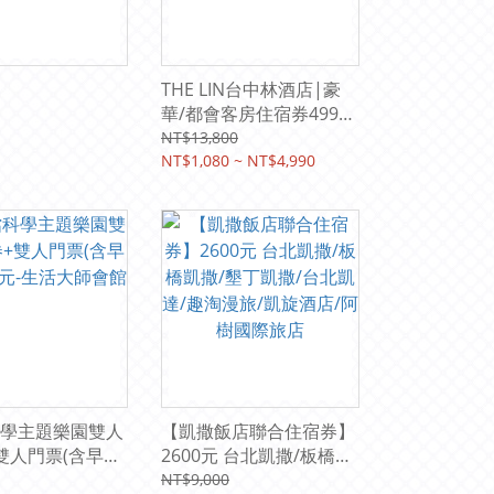
THE LIN台中林酒店|豪
華/都會客房住宿券4990
元(含二客早餐)
NT$13,800
NT$1,080 ~ NT$4,990
學主題樂園雙人
【凱撒飯店聯合住宿券】
雙人門票(含早餐)
2600元 台北凱撒/板橋凱
-生活大師會館
撒/墾丁凱撒/台北凱達/趣
NT$9,000