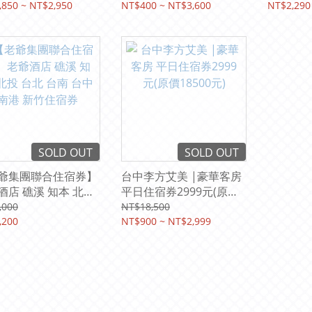
北 林口 桃園 中壢 高
,850 ~ NT$2,950
NT$400 ~ NT$3,600
NT$2,290
花蓮 淡水漁人碼頭 福
墾丁 福容徠旅
SOLD OUT
SOLD OUT
爺集團聯合住宿券】
台中李方艾美 |豪華客房
酒店 礁溪 知本 北投
平日住宿券2999元(原價
 台南 台中 南港 新竹
18500元)
,000
NT$18,500
券
,200
NT$900 ~ NT$2,999