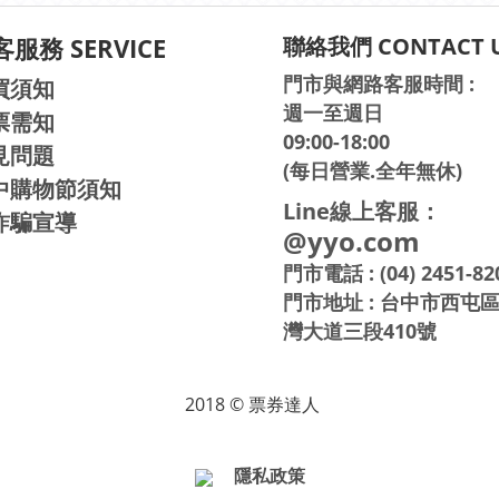
服務 SERVICE
聯絡我們 CONTACT 
門市與網路客服時間 :
買須知
週一至週日
票需知
09:00-18:00
見問題
(每日營業.全年無休)
中購物節須知
Line線上客服：
詐騙宣導
@yyo.com
門市電話 : (04) 2451-82
門市地址 : 台中市西屯
灣大道三段410號
2018 © 票券達人
隱私政策