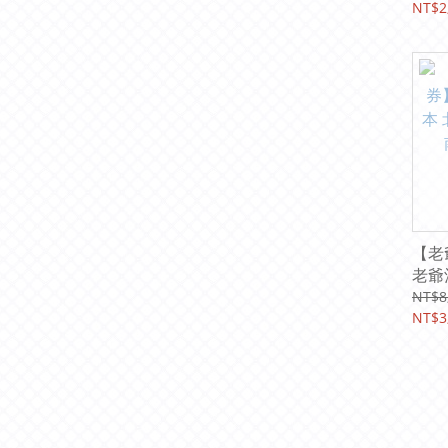
店 台
NT$2
雄 
隆 
【老
老爺
台北
NT$8
住宿
NT$3