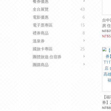
餐券優惠
全台展覽
43
電影優惠
6
台中
電子票專區
15
房 
餐)
NT$7
禮券商品
8
NT$5
溫泉券
國旅卡專區
25
團體旅遊.住宿券
團購商品
【福
券】
T1
NT$8