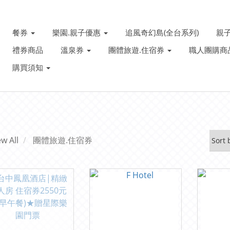
餐券
樂園.親子優惠
追風奇幻島(全台系列)
親
禮券商品
溫泉券
團體旅遊.住宿券
職人團購商
購買須知
ew All
團體旅遊.住宿券