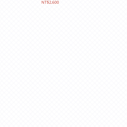
淘漫旅/凱旋酒店/阿樹國
NT$2,600
際旅店