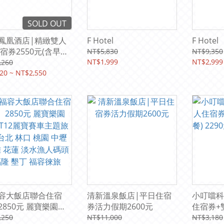
SOLD OUT
鳳凰酒店|精緻雙人
F Hotel
F Hotel
住宿券2550元(含早午
NT$5,830
NT$9,350
★贈星際樂園門票
NT$1,999
NT$2,999
,260
20 ~ NT$2,550
容大飯店聯合住宿
清新溫泉飯店|平日住宿
小叮噹科
2850元 麗寶樂園
券活力假期2600元
住宿券+
1T12麗寶賽車主題旅
2290元
,250
NT$11,000
NT$3,180