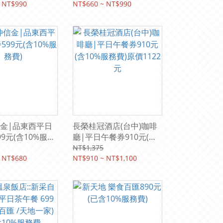
 NT$990
NT$660 ~ NT$990
金|品東西平日
長榮桂冠酒店(台中)咖啡
9元(含10%服務
廳|平日午餐券910元(含
10%服務費)原價1122元
NT$1,375
 NT$680
NT$910 ~ NT$1,100