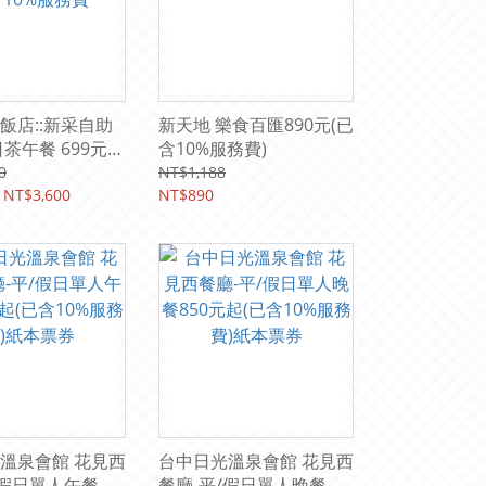
飯店::新采自助
新天地 樂食百匯890元(已
茶午餐 699元
含10%服務費)
匯 /天地一家)已含
0
NT$1,188
務費
 NT$3,600
NT$890
溫泉會館 花見西
台中日光溫泉會館 花見西
/假日單人午餐
餐廳-平/假日單人晚餐