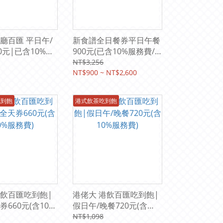
廳百匯 平日午/
新食譜全日餐券平日午餐
0元|已含10%服
900元(已含10%服務費/
1408元)
原價1188元) | 台中李方
NT$3,256
艾美酒店
NT$900 ~ NT$2,600
吃到飽
港式飲茶吃到飽
飲百匯吃到飽|
港佬大 港飲百匯吃到飽|
660元(含10%
假日午/晚餐720元(含
10%服務費)
NT$1,098