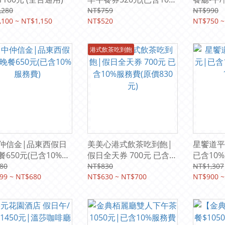
服務費)原價759元
750元起
,280
NT$759
NT$990
,100 ~ NT$1,150
NT$520
紙本票券
NT$750 ~
港式飲茶吃到飽
仲信金|品東西假日
美美心港式飲茶吃到飽|
星饗道平
餐650元(已含10%服
假日全天券 700元 已含
已含10
)
10%服務費(原價830元)
1,307元)
80
NT$830
NT$1,307
99 ~ NT$680
NT$630 ~ NT$700
NT$900 ~