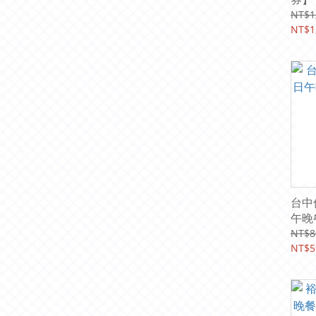
NT$1
NT$1
台中
午晚
務費
NT$8
NT$5