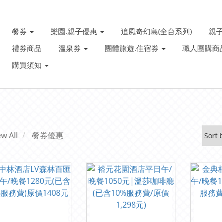
餐券
樂園.親子優惠
追風奇幻島(全台系列)
親
禮券商品
溫泉券
團體旅遊.住宿券
職人團購商
購買須知
ew All
餐券優惠