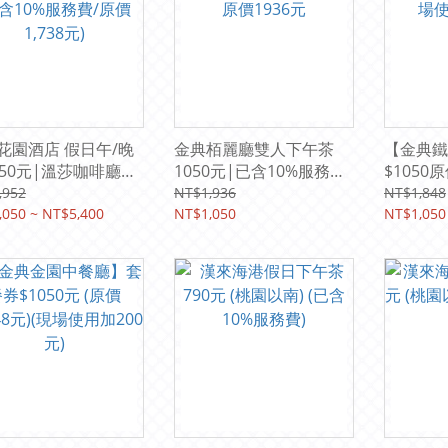
花園酒店 假日午/晚
金典栢麗廳雙人下午茶
【金典鐵
450元|溫莎咖啡廳
1050元|已含10%服務費
$1050
含10%服務費/原價
原價1936元
使用加20
,952
NT$1,936
NT$1,848
8元)
,050 ~ NT$5,400
NT$1,050
NT$1,050