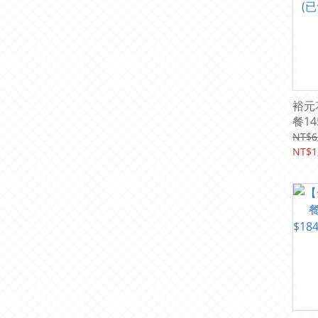
裕元
餐1
(已
NT$6
1,73
NT$1