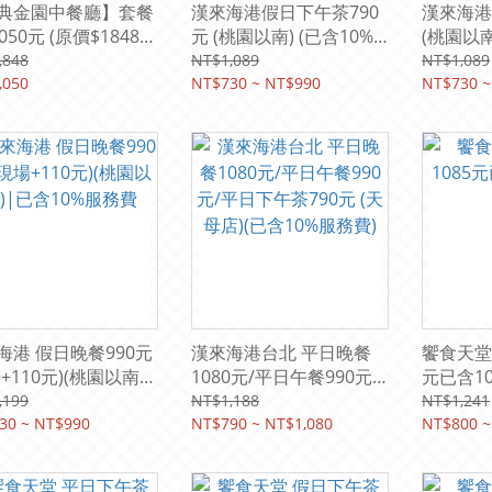
典金園中餐廳】套餐
漢來海港假日下午茶790
漢來海港
050元 (原價$1848
元 (桃園以南) (已含10%
(桃園以南
現場使用加200元)
服務費)
費)
,848
NT$1,089
NT$1,089
,050
NT$730 ~ NT$990
NT$730 ~
海港 假日晚餐990元
漢來海港台北 平日晚餐
饗食天堂 
+110元)(桃園以南)|
1080元/平日午餐990元/
元已含1
10%服務費
平日下午茶790元 (天母
,199
NT$1,188
NT$1,241
30 ~ NT$990
店)(已含10%服務費)
NT$790 ~ NT$1,080
NT$800 ~