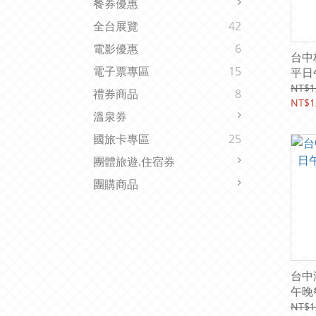
餐券優惠
全台展覽
42
電影優惠
6
台中
電子票專區
15
平日
10%
NT$1
禮券商品
8
NT$1
溫泉券
國旅卡專區
25
團體旅遊.住宿券
團購商品
台中
午晚
服務
NT$1