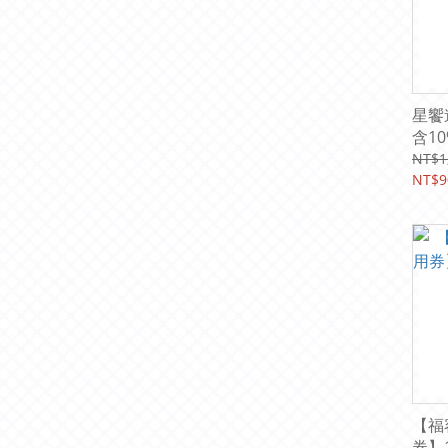
星饗
含10
元)
NT$1
NT$9
【福
券】1