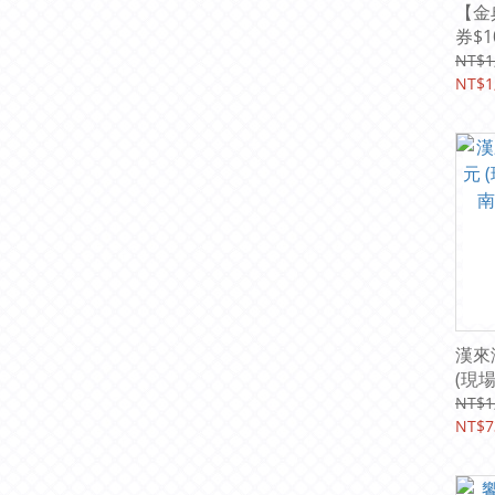
【金
券$1
元)(
NT$1
NT$1
漢來
(現場
已含
NT$1
NT$7