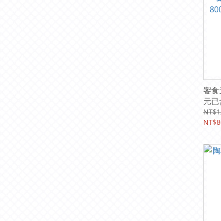
饗食
元已
NT$1
NT$8