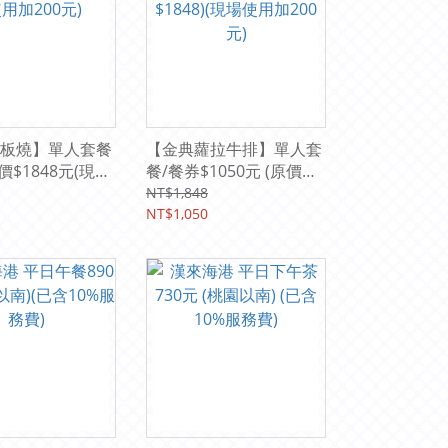
板燒】單人套餐
【金典蘿拉牛排】單人套
原價$1848元(現場
餐/餐券$1050元 (原價
0元)
$1848)(現場使用加200
NT$1,848
元)
NT$1,050