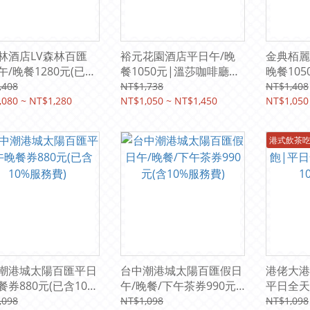
林酒店LV森林百匯
裕元花園酒店平日午/晚
金典栢麗
午/晚餐1280元(已含
餐1050元|溫莎咖啡廳
晚餐105
服務費)原價1408元
(已含10%服務費/原價
務費(原價
,408
NT$1,738
NT$1,408
,080 ~ NT$1,280
1,298元)
NT$1,050 ~ NT$1,450
NT$1,050
港式飲茶
潮港城太陽百匯平日
台中潮港城太陽百匯假日
港佬大港
餐券880元(已含10%
午/晚餐/下午茶券990元
平日全天券
費)
(含10%服務費)
服務費)
,098
NT$1,098
NT$1,098