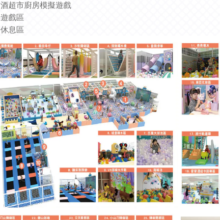
家酒超市廚房模擬遊戲
手遊戲區
長休息區