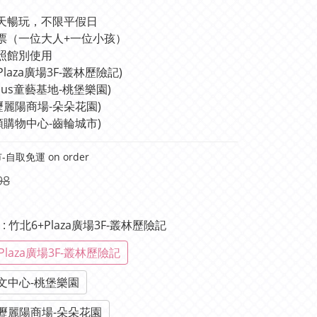
天暢玩，不限平假日
票（一位大人+一位小孩）
照館別使用 
+Plaza廣場3F-叢林歷險記)
Plus童藝基地-桃堡樂園)
壢麗陽商場-朵朵花園)
順購物中心-齒輪城市)
自取免運 on order
98
單
: 竹北6+Plaza廣場3F-叢林歷險記
Plaza廣場3F-叢林歷險記
文中心-桃堡樂園
壢麗陽商場-朵朵花園