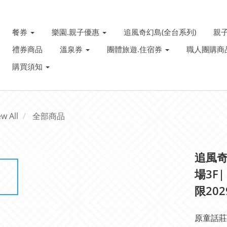
餐券
樂園.親子優惠
追風奇幻島(全台系列)
親
禮券商品
溫泉券
團體旅遊.住宿券
職人團購商
購買須知
ew All
全部商品
追風奇
場3F
限202
原童話莊