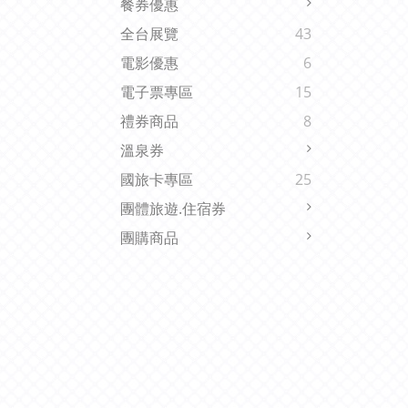
餐券優惠
全台展覽
43
電影優惠
6
電子票專區
15
禮券商品
8
溫泉券
國旅卡專區
25
團體旅遊.住宿券
團購商品