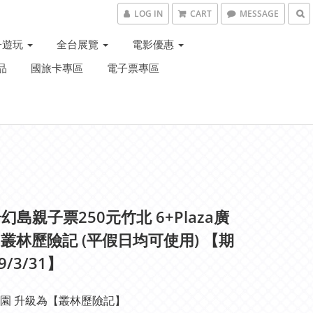
LOG IN
CART
MESSAGE
子遊玩
全台展覽
電影優惠
品
國旅卡專區
電子票專區
幻島親子票250元竹北 6+Plaza廣
| 叢林歷險記 (平假日均可使用) 【期
9/3/31】
園 升級為【叢林歷險記】