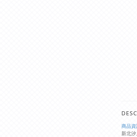
DESC
商
品資
新北汐