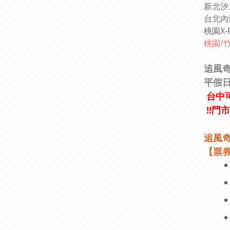
新北汐
台北內
桃園X-
桃園/竹
追風奇
平假
台中可
!!門
追風奇
【票