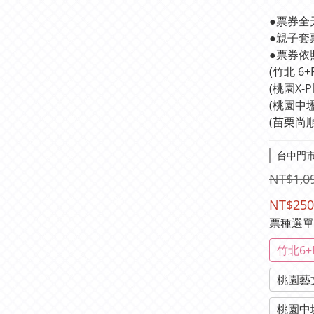
●票券全
●親子套
●票券依
(竹北 6
(桃園X-
(桃園中
(苗栗尚
台中門市-
NT$1,0
NT$250
票種選
竹北6+
桃園藝
桃園中