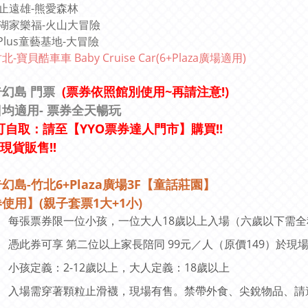
止遠雄-熊愛森林
湖家樂福-火山大冒險
Plus童藝基地-大冒險
北-寶貝酷車車 Baby Cruise Car(6+Plaza廣場適用)
幻島 門票
(票券依照館別使用~再請注意!)
日均適用
- 票券全天暢玩
自取：請至【YYO票券達人門市】購買!!
市現貨販售!!
幻島-竹北6+Plaza廣場3F【童話莊園】
券使用
】(親子套票1大+1小)
每張票券限一位小孩，一位大人18歲以上入場（六歲以下需
憑此券可享 第二位以上家長陪同 99元／人（原價149）於現
小孩定義：2-12歲以上，大人定義：18歲以上
入場需穿著顆粒止滑襪，現場有售。禁帶外食、尖銳物品、請