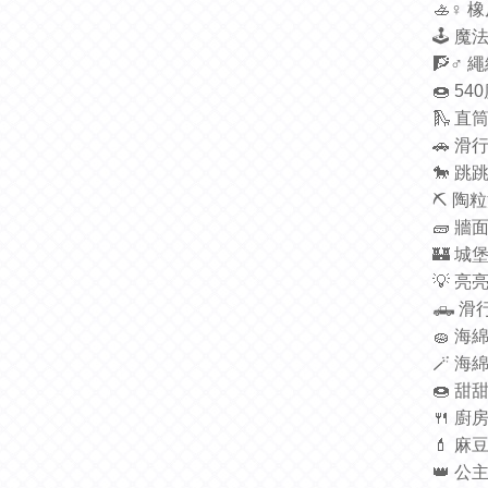
🚣‍
♀
橡
🕹
魔
🧗‍
♂
繩
🍩
540
🛝
直
🚗
滑
🐎
跳
⛏
陶粒
🧱
牆
🏰
城
💡
亮
🛻
滑
🧽
海
🪄
海
🍩
甜
🍴
廚
💄
麻
👑
公