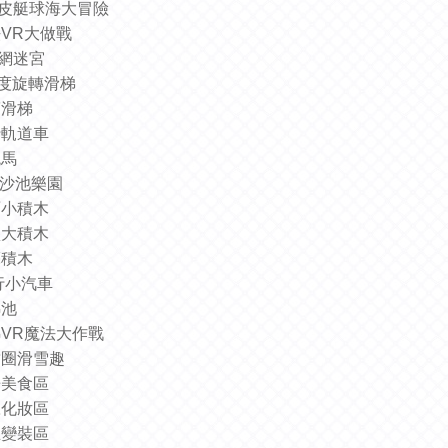
皮艇球海大冒險
法
VR
大做戰
網迷宮
度旋轉滑梯
筒滑梯
行軌道車
跳馬
沙池樂園
面小積木
堡大積木
亮積木
行小汽車
綿池
綿
VR
魔法大作戰
甜圈滑雪趣
房美食區
豆化妝區
主變裝區