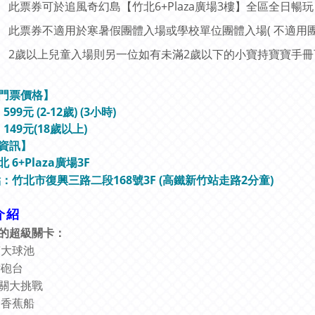
此票券可於追風奇幻島【竹北6+Plaza廣場3樓】全區全日暢玩
此票券不適用於寒暑假團體入場或學校單位團體入場( 不適用團
2歲以上兒童入場則另一位如有未滿2歲以下的小寶持寶寶手
門票價格
】
99元 (2-12歲) (3小時)
149元(18歲以上)
資訊
】
 6+Plaza廣場3F
地點：竹北市復興三路二段168號3F (高鐵新竹站走路2分童)
介紹
的超級關卡：
萬大球池
射砲台
關大挑戰
級香蕉船