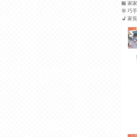
🏪
家
🎯
巧
💺
家