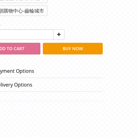
順購物中心-齒輪城市
y
DD TO CART
BUY NOW
yment Options
livery Options