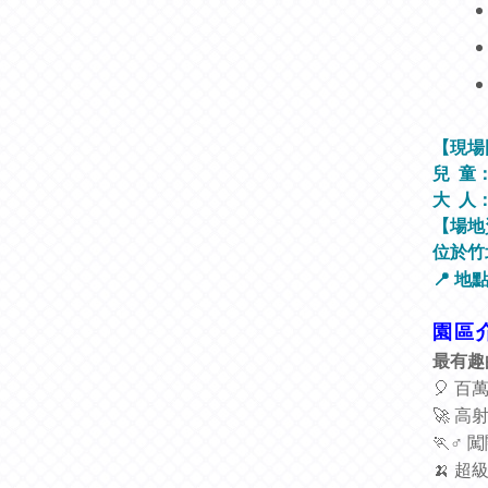
【現場
兒 童：5
大 人：
【場地
位於竹北
📍 
園區
最有趣
🎈
百
🚀
高
🏃‍
♂
闖
🍌
超