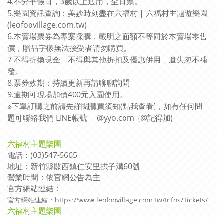
4.不分平假日，
3歲以上適用
，全日票。
5.樂園資訊查詢：美妙時刻盡在六福村 | 六福村主題遊樂園
(leofoovillage.com.tw)
6.本賣場票券為專案採購，載明之面額不等同於本賣場零售
價，贈品字樣無法接受者請勿購買。
7.不得折換現金、不得與其他折扣及優惠併用，遺失恕不補
發。
8.票券效期：持續更新再請聊聊詢問
9.逾期可現場加價400元入園使用。
※下單訂購之前請先詳閱購買須知(
點我查看
)，如有任何問
題可聯絡我們 LINE帳號 ：@yyo.com (@記得加)
六福村主題樂園
電話：(03)547-5665
地址：新竹縣關西鎮仁安里拱子溝60號
營業時間：依官網公告為主
官方網站連結：
官方網站連結：https://www.leofoovillage.com.tw/Infos/Tickets/
六福村主題樂園