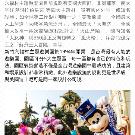
六福村主題遊樂園目前規劃有美國大西部、非洲部落、南太
平洋與阿拉伯皇宮 等四大主題村，設有國內外唯一或知名
設施，如全球第二座&亞洲唯一之「笑傲飛鷹」、全國最大
人工河道「大峽谷急流泛舟」、全國最大「大海盜」、全國
最大&唯一兩次體驗旅程設計之「火山歷險」、國內知名
「大怒神」與360度正反向旋轉之「風火輪」、斥資12億完
工之「蘇丹王大冒險」等等。
新竹六福村主題遊樂園於1994年開業，是台灣最有人氣的
遊樂園。園區可分5大主題區，每一區都有自己的特色和玩
法。園區氣氛營造不僅是全台灣遊樂園中最成功的，且建築
和場景設計都非常精緻。此外遊樂設施的規劃更是世界級，
與美國迪士尼可是同一家設計公司呢！