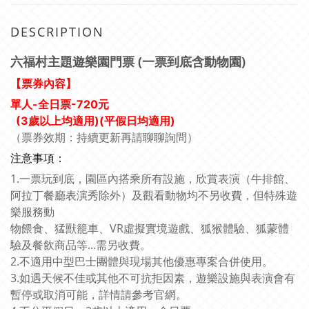
DESCRIPTION
六福村主題遊樂園門票 (一票到底含動物園)
【票券內容】
單人-全日票-720元
(3歲以上均適用)(平假日均適用)
（
票券效期：持續更新再請聊聊詢問）
注意事項：
1.一票玩到底，園區內搭乘所有設施，欣賞表演（牛排館、
阿拉丁餐廳表演秀除外）及觀看動物均不另收費，但特殊遊
樂服務動
物餵食、猛獸籠車、VR虛擬實境遊戲、狐猴體驗、狐蒙體
驗及餐飲商品等...需另收費。
2.不適用中型巴士團體與現場其他優惠專案合併使用。
3.如遇天候不佳或其他不可抗拒因素，遊樂設施與表演會有
暫停或取消可能，詳情請參考官網。