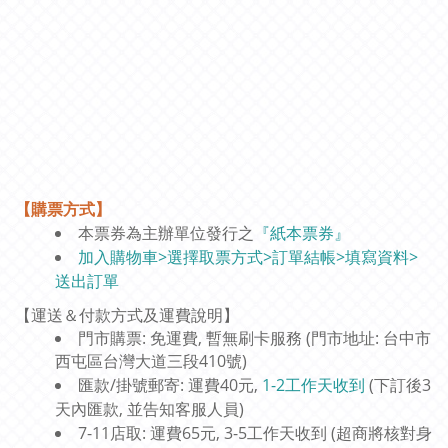
【購票方式】
本票券為主辦單位發行之
『紙本票券』
加入購物車>選擇取票方式>訂單結帳>填寫資料>
送出訂單
【運送＆付款方式及運費說明】
門市購票: 免運費, 暫無刷卡服務 (門市地址: 台中市
西屯區台灣大道三段410號)
匯款/掛號郵寄: 運費40元,
1-2工作天收到
(下訂後3
天內匯款, 並告知客服人員)
7-11店取: 運費65元,
3-5工作天收到
(超商將核對身