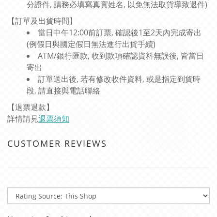
分證件, 請務必填寫真實姓名, 以免無法取貨導致退件)
【訂單及出貨時間】
當日中午12:00前訂票, 確認後1至2天內完成寄出
(例假日與國定假日無法進行出貨手續)
ATM/銀行匯款, 收到款項確認資料無誤後, 皆當日
寄出
訂單送出後, 若有修改收件資料, 或是指定到貨時
段, 請直接與電話聯絡
【退票退款】
詳情請見
退票須知
CUSTOMER REVIEWS