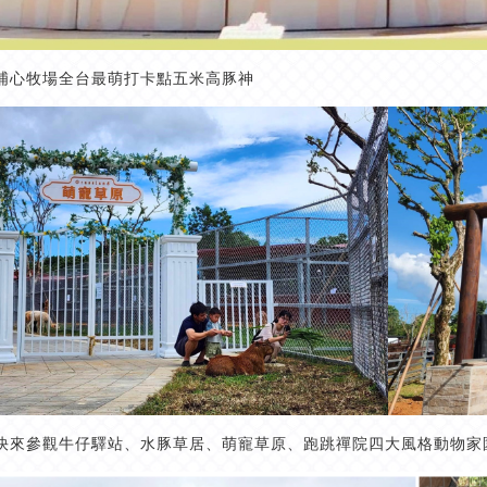
埔心牧場全台最萌打卡點五米高豚神
快來參觀牛仔驛站、水豚草居、萌寵草原、跑跳禪院四大風格動物家