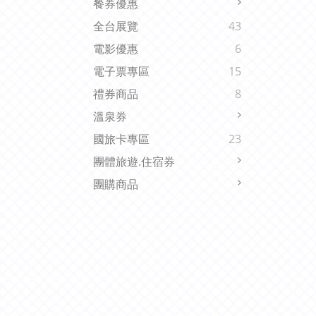
餐券優惠
全台展覽
43
電影優惠
6
電子票專區
15
禮券商品
8
溫泉券
國旅卡專區
23
團體旅遊.住宿券
團購商品