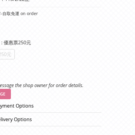
自取免運 on order
項
: 優惠票250元
50元
t
ssage the shop owner for order details.
GE
yment Options
livery Options