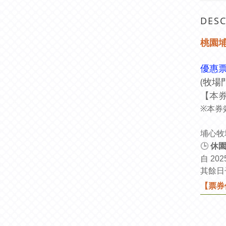
DESC
桃園埔
優惠票
(
牧場門
【本券
本券效
※
埔心牧
休
🕒
自 202
其餘日
【票券