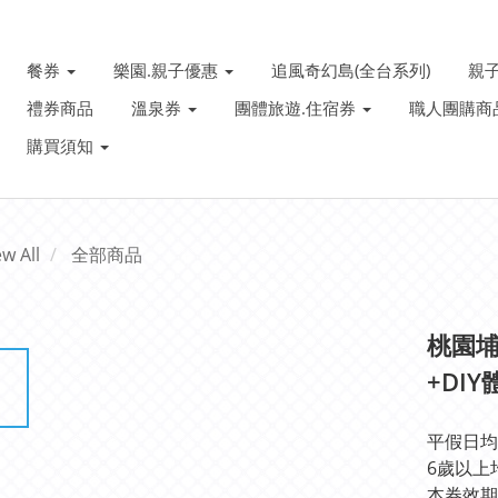
餐券
樂園.親子優惠
追風奇幻島(全台系列)
親
禮券商品
溫泉券
團體旅遊.住宿券
職人團購商
購買須知
ew All
全部商品
桃園埔
+DI
平假日均
6歲以上
本券效期：