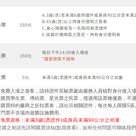
免費入場之遊客，請持證件至驗票處由服務人員核對身分後入
購買學生票、博幼票、星光票之民眾，僅適用該票種優惠，不
購買特約廠商之折扣票劵，請出示相關證件，每次每人限購5張
門票不含場內遊樂設施費用。
免票資格
：
未滿3歲(憑證件)或身高未滿90公分之幼童
訂購之前請先詳閱購買須知(
點我查看
)，如有任何問題可聯絡我們 LI