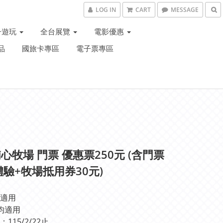
LOG IN
CART
MESSAGE
子遊玩
全台展覽
電影優惠
品
國旅卡專區
電子票專區
心牧場 門票 優惠票250元 (含門票
Y體驗+牧場抵用券30元)
適用
均適用
115/2/22止