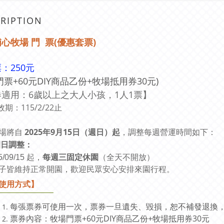
RIPTION
心牧場 門 票(優惠套票)
：250元
票+60元DIY商品乙份+
牧場抵用券30元)
適用：6歲以上之大人小孩，1人1票】
期：115/2/22止
2025年9月15日（週日）起
場將自
，調整每週營運時間如下：
園日調整：
每週三固定休園
5/09/15 起，
（全天不開放）
子皆維持正常開園，歡迎民眾安心安排來園行程。
使用方式
】
每張票券可使用一次，票券一旦遺失、毀損，恕不補發退換
票券內容：牧場門票+60元DIY商品乙份+
牧場抵用券30元