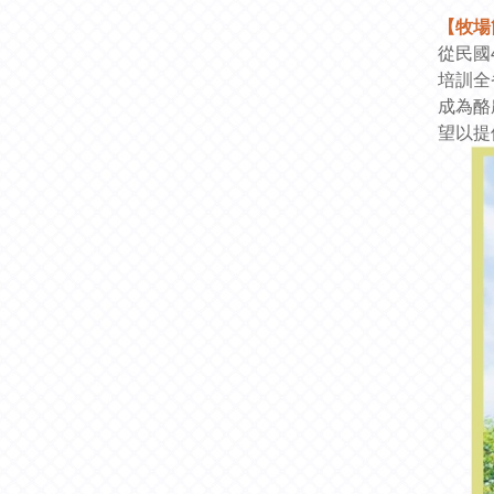
【牧場
從民國
培訓全
成為酪
望以提