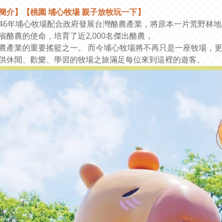
簡介】
【桃園 埔心牧場 親子放牧玩一下】
46年埔心牧場配合政府發展台灣酪農產業，將原本一片荒野林
省酪農的使命，培育了近2,000名傑出酪農，
農產業的重要搖籃之一。 而今埔心牧場將不再只是一座牧場，更
供休閒、歡樂、學習的牧場之旅滿足每位來到這裡的遊客。