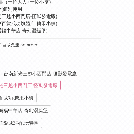
票（一位大人+一位小孩）
照館別使用 
光三越小西門店-怪獸發電廠)
東百貨成功旗艦店-糖果小鎮)
樂福中華店-奇幻潛艇堡)
自取免運 on order
單
: 台南新光三越小西門店-怪獸發電廠
光三越小西門店-怪獸發電廠
百成功-糖果小鎮
樂福中華店-奇幻潛艇堡
華影城3F-酷玩特區