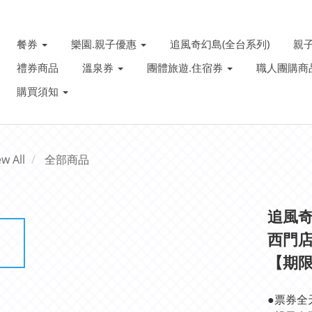
餐券
樂園.親子優惠
追風奇幻島(全台系列)
親
禮券商品
溫泉券
團體旅遊.住宿券
職人團購商
購買須知
ew All
全部商品
追風奇
西門店
【期限2
●票券全