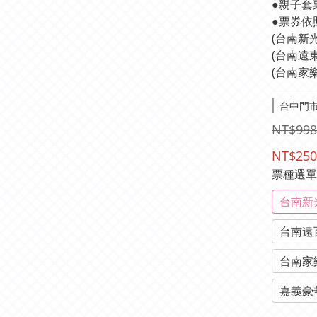
●親子套
●票券依
(台南新
(台南遠
(台南家
台中門市-
NT$998
NT$250
票種選
台南新
台南遠
台南家
嘉義豪