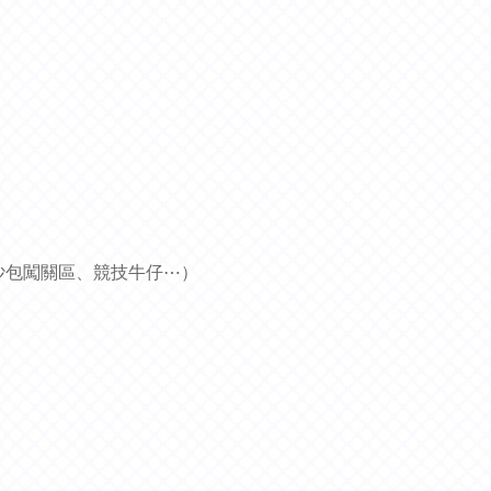
）
、沙包闖關區、競技牛仔⋯）