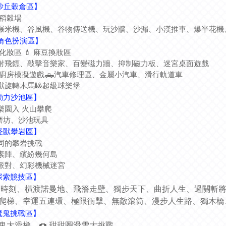
【沙丘穀倉區】
趣稻穀場
碾米機、谷風機、谷物傳送機、玩沙牆、沙漏、小漢推車、爆半花機、
【角色扮演區】
主化妝區 💄 麻豆換妝區
樂射飛鏢、敲擊音樂家、百變磁力牆、抑制磁力板、迷宮桌面遊戲
超市廚房模擬遊戲🛻汽車修理區、
金屬小汽車、滑行軌道車
怪獸旋轉木馬🎱超級球樂堡
【動力沙池區】
樂園入 火山攀爬
磨坊、沙池玩具
【怪獸攀岩區】
同的攀岩挑戰
素陣、繽紛幾何島
派對、幻彩機械迷宮
探索競技區】
♂巔峰時刻、橫渡諾曼地、飛簷走壁、獨步天下、曲折人生、過關斬
虹爬梯、幸運五連環、極限衝擊、無敵滾筒、漫步人生路、獨木
魔鬼挑戰區】
鬼大滑梯、
🍩 甜甜圈滑雪大挑戰