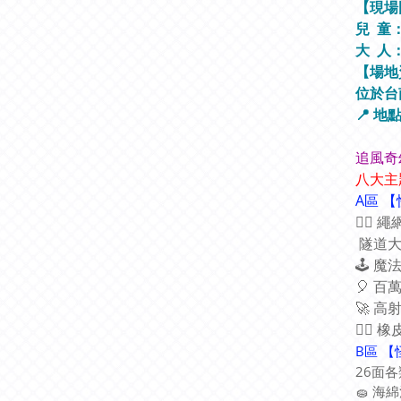
【現場
兒 童：7
大 人：
【場地
位於
台
📍 地
追風奇
八大主
A區 【
🧗‍
隧道大
🕹 魔
🎈 百
🚀 高
🚣‍♀
B區 
26面
🧽 海