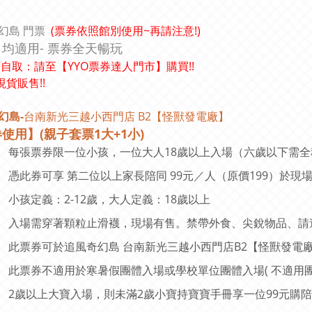
幻島 門票
(票券依照館別使用~再請注意!)
日均適用
- 票券全天暢玩
自取：請至【YYO票券達人門市】購買!!
現貨販售!!
幻島-
台南新光三越小西門店 B2【怪獸發電廠】
券使用
】(親子套票1大+1小)
每張票券限一位小孩，一位大人18歲以上入場（六歲以下需
憑此券可享 第二位以上家長陪同 99元／人（原價199）於現
小孩定義：2-12歲，大人定義：18歲以上
入場需穿著顆粒止滑襪，現場有售。禁帶外食、尖銳物品、請
此票券可於追風奇幻島 台南新光三越小西門店B2【怪獸發電
此票券不適用於寒暑假團體入場或學校單位團體入場( 不適用團
2歲以上大寶入場，則未滿2歲小寶持寶寶手冊享一位99元購