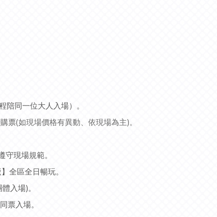
全程陪同一位大人入場）。
場購票
(如現場價格有異動、依現場為主)。
遵守現場規範。
廠】全區全日暢玩。
體入場)。
陪同票入場。