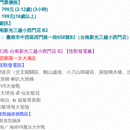
門票價格
】
99元 (2-12歲) (3小時)
199元(18歲以上)
資訊
】
南新光三越小西門店 B2
點：
臺南市中西區西門路一段658號B2（台南新光三越小西門店
幻島-台南新光三越小西門店 B2 【怪獸發電廠】
題樂園一次大滿足
怪獸發電區
】
♂ 繩網迷宮（交叉闖關區、翻山越嶺、小刀山障礙區、探險獨木橋
滑梯 喇叭大滑梯
法VR大做戰
萬大球池 🥀 仙女散花
射砲台 🍌 超級香蕉船
 橡皮艇球海大冒險
【怪獸蹦床挑戰區】
各類造型蹦床
綿池🪄 海綿VR魔法大作戰