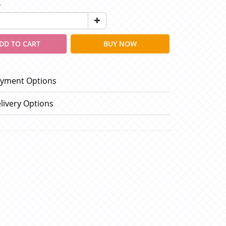
y
DD TO CART
BUY NOW
yment Options
livery Options