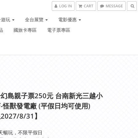
LOG IN
CART
MESSAGE
子遊玩
全台展覽
電影優惠
品
國旅卡專區
電子票專區
幻島親子票250元 台南新光三越小
-怪獸發電廠 (平假日均可使用)
027/8/31】
天暢玩，不限平假日