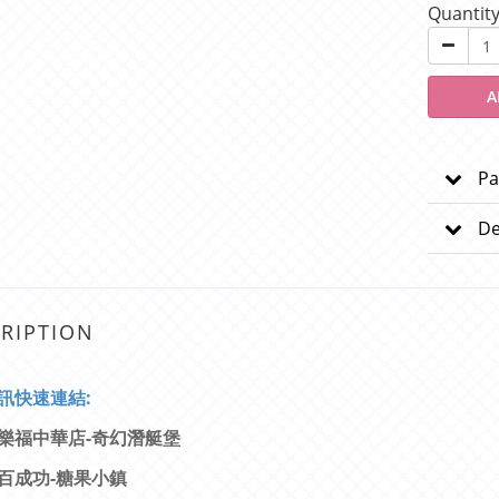
Quantit
A
Pa
De
RIPTION
訊快速連結:
樂福中華店-奇幻潛艇堡
百成功-糖果小鎮