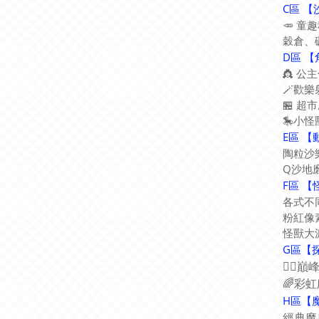
C區 
🥕 童
穀倉、
D區 
👸 公
🪄歡
🏪 
🎠小
E區 
陶粒沙
Q沙地
F區 
各式不
粉紅像
怪獸大
G區【
🧗‍
🌈彩
H區【
經典魔