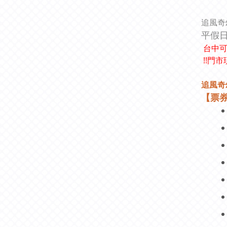
追風奇
平假
台中可
!!門市
追風奇
【票