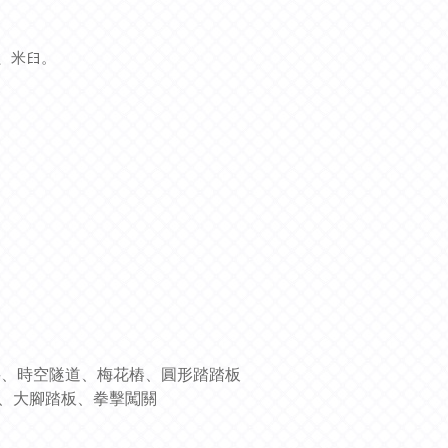
米𦥑。
將、時空隧道、梅花樁、圓形踏踏板
橋、大腳踏板、拳擊闖關