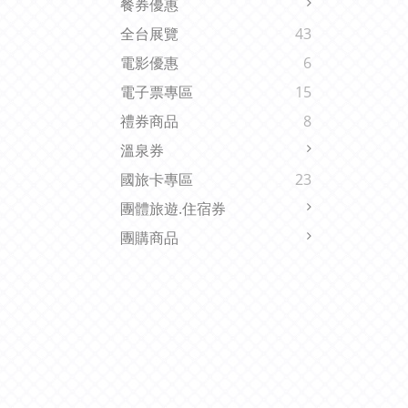
餐券優惠
全台展覽
43
電影優惠
6
電子票專區
15
禮券商品
8
溫泉券
國旅卡專區
23
團體旅遊.住宿券
團購商品