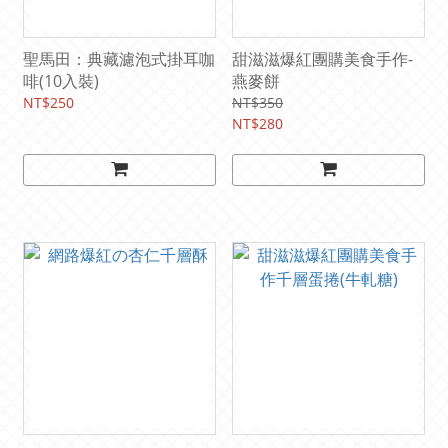
聖馬田：典藏濾泡式掛耳咖
甜滋滋爆紅團購美食手作-
啡(10入裝)
燕麥餅
NT$250
NT$350
NT$280