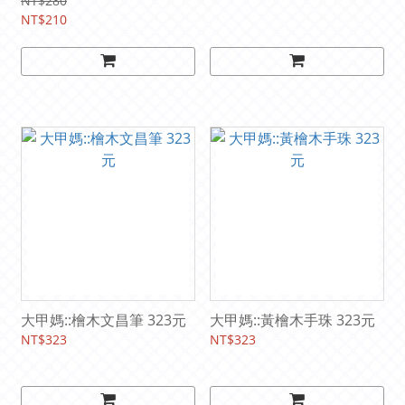
力、咖啡、芝麻、海苔)
NT$280
NT$210
大甲媽::檜木文昌筆 323元
大甲媽::黃檜木手珠 323元
NT$323
NT$323