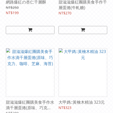
網路爆紅の杏仁千層酥
甜滋滋爆紅團購美食手作千
層蛋捲(牛軋糖)
NT$250
NT$199
NT$270
甜滋滋爆紅團購美食手作水
大甲媽::黃檜木精油 323元
滴千層蛋捲(原味、巧克
NT$323