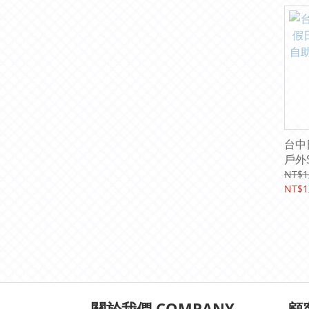
台中
戶外
晚餐
NT$1
票券
NT$1
關於我們 COMPANY
顧客