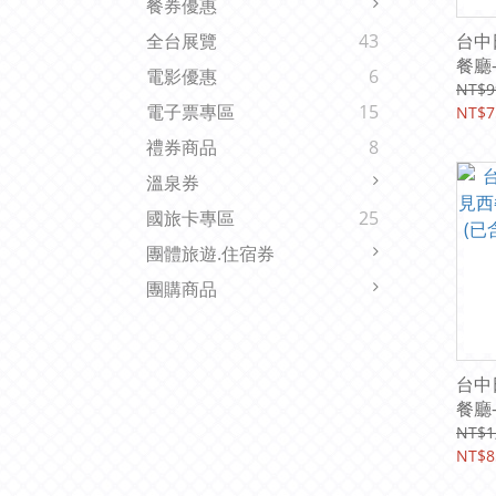
餐券優惠
台中
全台展覽
43
餐廳
電影優惠
6
750
NT$9
電子票專區
15
紙本
NT$7
禮券商品
8
溫泉券
國旅卡專區
25
團體旅遊.住宿券
團購商品
台中
餐廳
含10
NT$1
NT$8