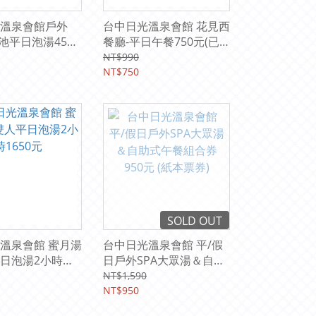
溫泉會館戶外
台中日光溫泉會館 花見西
眾池平日泡湯450
餐廳-平日午餐750元(已
含10%服務費)
NT$990
NT$750
SOLD OUT
溫泉會館 蜜月湯
台中日光溫泉會館 平/假
日泡湯2小時
日戶外SPA大眾湯＆自助
式午餐組合券 950元 (紙
NT$1,590
本票券)
NT$950