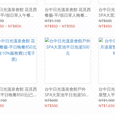
日光溫泉會館 花見西
台中日光溫泉會館 花見西
台中日光
-平/假日單人午餐
餐廳-平/假日單人晚餐
SPA大
元起(已含10%服務費)
850元起(已含10%服務費)
元起
90
NT$1,100
NT$600
票券
50 ~ NT$850
紙本票券
NT$850 ~ NT$950
NT$450
日光溫泉會館 花見西
台中日光溫泉會館戶外
台中日光
-平日晚餐850元(已
SPA大眾池平日泡湯500
屋雙人平
%服務費)::(電子票)
元
1650元
,100
NT$600
NT$1,900
50
NT$500
NT$1,650