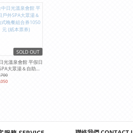
SOLD OUT
日光溫泉會館 平假日
SPA大眾湯＆自助式
組合券1050元 (紙本
,700
)
,050
服務 SERVICE
聯絡我們 CONTACT 