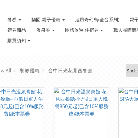
餐券
樂園.親子優惠
追風奇幻島(全台系列)
親
禮券商品
溫泉券
團體旅遊.住宿券
職人團購商
購買須知
ew All
餐券優惠
台中日光花見西餐廳