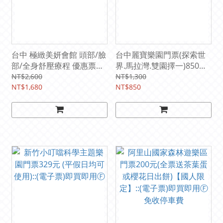
台中 極緻美妍會館 頭部/臉
台中麗寶樂園門票(探索世
部/全身舒壓療程 優惠票
界.馬拉灣.雙園擇一)850元
1680元｜Spa按摩券｜需電
(平假日均可使用)::(電子票)
NT$2,600
NT$1,300
話預約
NT$1,680
即買即用
NT$850