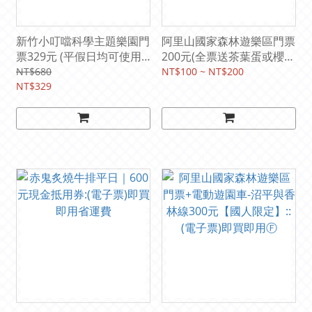
新竹小叮噹科學主題樂園門
阿里山國家森林遊樂區門票
票329元 (平假日均可使用)::
200元(全票送茶葉蛋或櫻花
(電子票)即買即用Ⓕ
日出餅)【國人限定】::(電
NT$680
NT$100 ~ NT$200
NT$329
子票)即買即用Ⓕ免收停車
費