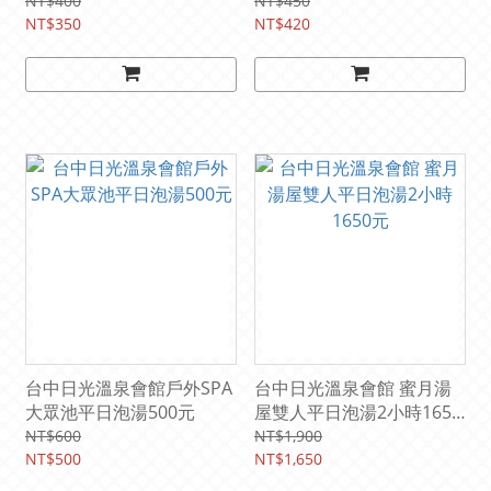
350元:(電子票)
用
NT$400
NT$450
NT$350
NT$420
台中日光溫泉會館戶外SPA
台中日光溫泉會館 蜜月湯
大眾池平日泡湯500元
屋雙人平日泡湯2小時1650
元
NT$600
NT$1,900
NT$500
NT$1,650