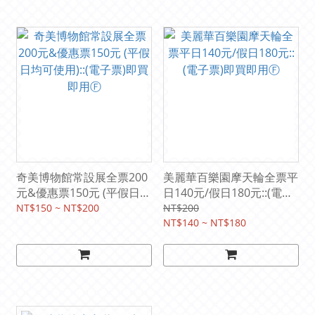
奇美博物館常設展全票200
美麗華百樂園摩天輪全票平
元&優惠票150元 (平假日均
日140元/假日180元::(電子
可使用)::(電子票)即買即用
票)即買即用Ⓕ
NT$150 ~ NT$200
NT$200
Ⓕ
NT$140 ~ NT$180