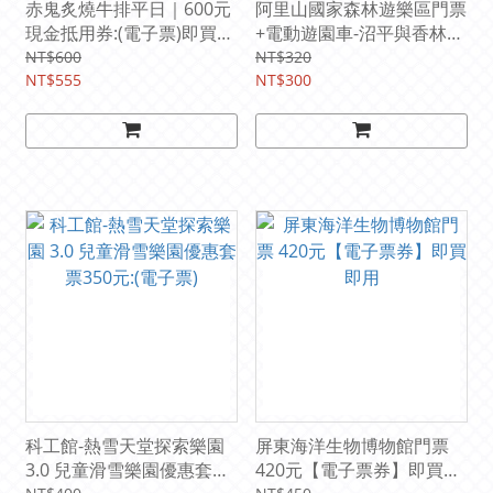
赤鬼炙燒牛排平日｜600元
阿里山國家森林遊樂區門票
現金抵用券:(電子票)即買即
+電動遊園車-沼平與香林線
用省運費
300元【國人限定】::(電子
NT$600
NT$320
NT$555
票)即買即用Ⓕ
NT$300
科工館-熱雪天堂探索樂園
屏東海洋生物博物館門票
3.0 兒童滑雪樂園優惠套票
420元【電子票券】即買即