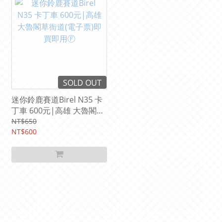
SOLD OUT
迷你鈴鹿賽道Birel N35 卡
丁車 600元|高雄 大魯閣草
衙道(電子票)即買即用Ⓕ
NT$650
NT$600