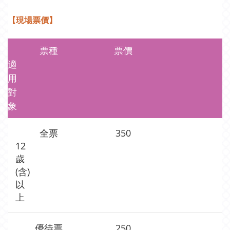
【現場票價】
票種
票價
適
用
對
象
全票
350
12
歲
(含)
以
上
優待票
250