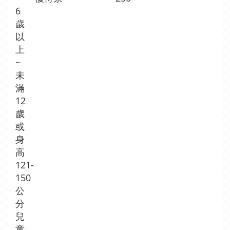
6
歲
以
上
~
未
滿
12
歲
或
身
高
121-
150
公
分
兒
童，