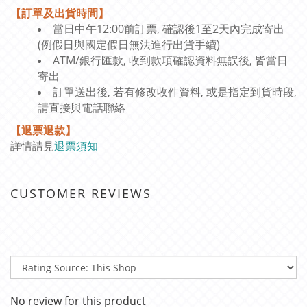
【訂單及出貨時間】
當日中午12:00前訂票, 確認後1至2天內完成寄出
(例假日與國定假日無法進行出貨手續)
ATM/銀行匯款, 收到款項確認資料無誤後, 皆當日
寄出
訂單送出後, 若有修改收件資料, 或是指定到貨時段,
請直接與電話聯絡
【退票退款】
詳情請見
退票須知
CUSTOMER REVIEWS
No review for this product