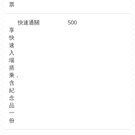
票
快速通關
500
享
快
速
入
場
搭
乘，
含
紀
念
品
一
份