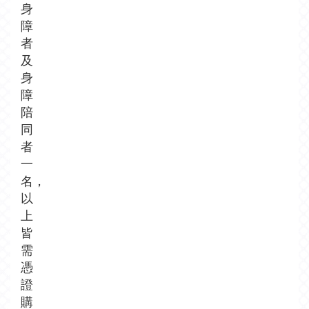
身
障
者
及
身
障
陪
同
者
一
名，
以
上
皆
需
憑
證
購