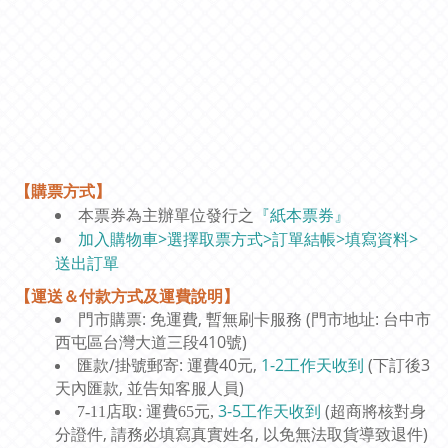
【購票方式】
本票券為主辦單位發行之
『紙本票券』
加入購物車>選擇取票方式>訂單結帳>填寫資料>
送出訂單
【運送＆付款方式及運費說明】
門市購票: 免運費, 暫無刷卡服務 (門市地址: 台中市
西屯區台灣大道三段410號)
匯款/掛號郵寄: 運費40元,
1-2工作天收到
(下訂後3
天內匯款, 並告知客服人員)
3-5工作天收到
(超商將核對身
7-11店取: 運費65元,
分證件, 請務必填寫真實姓名, 以免無法取貨導致退件)