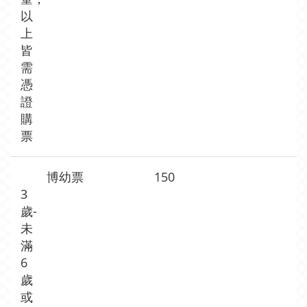
以
上
皆
需
憑
證
購
票
博幼票
150
3
歲-
未
滿
6
歲
或