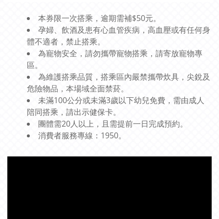
本券限一次搭乘，逾期需補$50元。
孕婦、飲酒及患有心血管疾病，高血壓或有任何身
體不適者，禁止搭乘。
為寵物安全，請勿攜帶寵物搭乘，請寄放寵物專
區。
為維護搭乘品質，搭乘區內嚴禁攜帶炊具，尖銳及
危險物品，本場域全面禁菸。
未滿100公分或未滿3歲以下幼兒免費，需由成人
陪同搭乘，請出示健保卡。
團體需20人以上，且需提前一日完成預約。
消費者服務專線：1950。