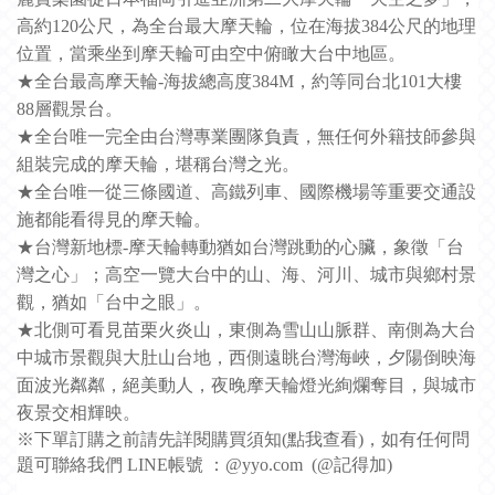
高約120公尺，為全台最大摩天輪，位在海拔384公尺的地理
位置，當乘坐到摩天輪可由空中俯瞰大台中地區。
★全台最高摩天輪-海拔總高度384M，約等同台北101大樓
88層觀景台。
★全台唯一完全由台灣專業團隊負責，無任何外籍技師參與
組裝完成的摩天輪，堪稱台灣之光。
★全台唯一從三條國道、高鐵列車、國際機場等重要交通設
施都能看得見的摩天輪。
★台灣新地標-摩天輪轉動猶如台灣跳動的心臟，象徵「台
灣之心」；高空一覽大台中的山、海、河川、城市與鄉村景
觀，猶如「台中之眼」。
★北側可看見苗栗火炎山，東側為雪山山脈群、南側為大台
中城市景觀與大肚山台地，西側遠眺台灣海峽，夕陽倒映海
面波光粼粼，絕美動人，夜晚摩天輪燈光絢爛奪目，與城市
夜景交相輝映。
※下單訂購之前請先詳閱購買須知(
點我查看
)，如有任何問
題可聯絡我們 LINE帳號 ：@yyo.com (@記得加)