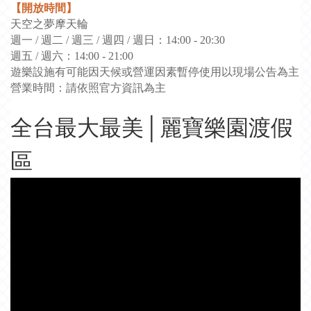
【開放時間】
天空之夢摩天輪
週一 / 週二 / 週三 / 週四 / 週日：14:00 - 20:30
週五 / 週六：14:00 - 21:00
遊樂設施有可能因天候或營運因素暫停使用以現場公告為主
請依照官方資訊為主
營業時間
：
全台最大最美│麗寶樂園渡假
區
渡假區共佔地200公頃，包含樂園/住宿/賽車
場/購物，場域寬敞讓人可以安心透透氣
防疫措施全面升級！人員防護/入園安全措
施/防疫餐飲安全/加強場域消毒/社交距離/防疫
零接