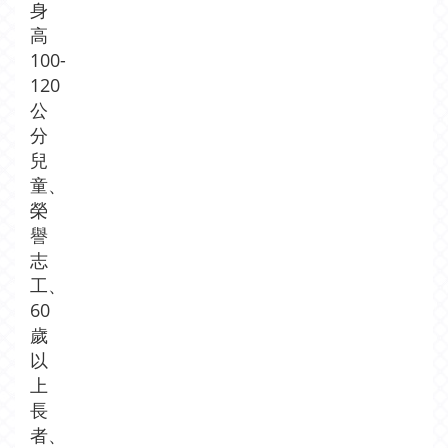
身
高
100-
120
公
分
兒
童、
榮
譽
志
工、
60
歲
以
上
長
者、