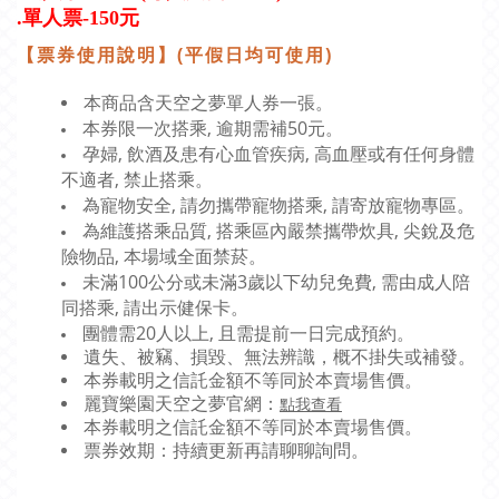
.單人票-150元
【票券使用說明】
(平假日均可使用)
。
本商品含天空之夢單人券一張
本券限一次搭乘, 逾期需補50元。
孕婦, 飲酒及患有心血管疾病, 高血壓或有任何身體
不適者, 禁止搭乘。
為寵物安全, 請勿攜帶寵物搭乘, 請寄放寵物專區。
為維護搭乘品質, 搭乘區內嚴禁攜帶炊具, 尖銳及危
險物品, 本場域全面禁菸。
未滿100公分或未滿3歲以下幼兒免費, 需由成人陪
同搭乘, 請出示健保卡。
團體需20人以上, 且需提前一日完成預約。
遺失、被竊、損毀、無法辨識，概不掛失或補發。
本券載明之信託金額不等同於本賣場售價。
點我查看
麗寶樂園天空之夢官網：
本券載明之信託金額不等同於本賣場售價。
票券效期：持續更新再請聊聊詢問。