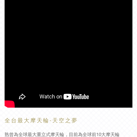
全
台
最
大
摩
天
輪
-
天
空
之
夢
熟曾為全球最大重立式摩天輪，目前為全球前10大摩天輪