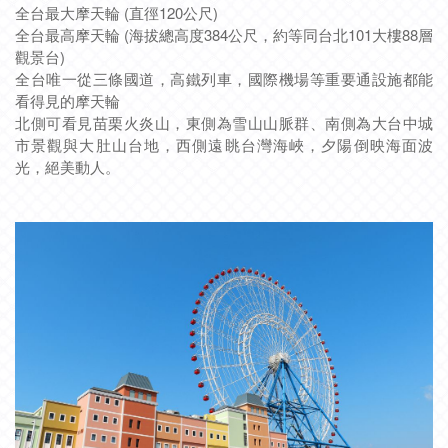
全台最大摩天輪 (直徑120公尺)
全台最高摩天輪 (海拔總高度384公尺，約等同台北101大樓88層
觀景台)
全台唯一從三條國道，高鐵列車，國際機場等重要通設施都能
看得見的摩天輪
北側可看見苗栗火炎山，東側為雪山山脈群、南側為大台中城
市景觀與大肚山台地，西側遠眺台灣海峽，夕陽倒映海面波
光，絕美動人。