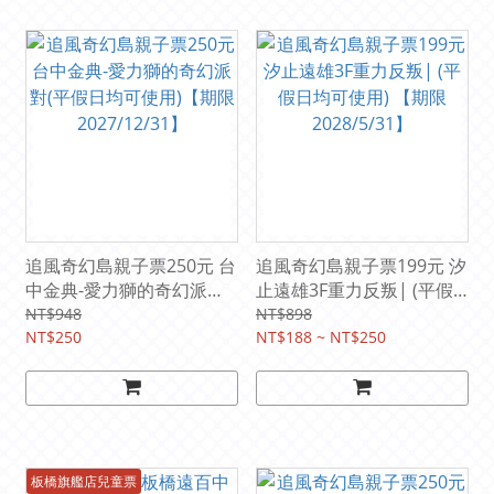
追風奇幻島親子票250元 台
追風奇幻島親子票199元 汐
中金典-愛力獅的奇幻派對
止遠雄3F重力反叛| (平假
(平假日均可使用)【期限
日均可使用) 【期限
NT$948
NT$898
2027/12/31】
NT$250
2028/5/31】
NT$188 ~ NT$250
板橋旗艦店兒童票