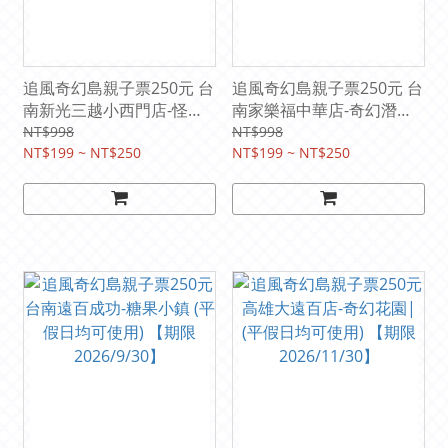
追風奇幻島親子票250元 台
追風奇幻島親子票250元 台
南新光三越小西門店-怪獸
南家樂福中華店-奇幻潛艇
發電廠 (平假日均可使用)
堡 (平假日均可使用)【期限
NT$998
NT$998
【期限2027/8/31】
NT$199 ~ NT$250
2027/1/24】
NT$199 ~ NT$250