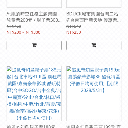
恐龍的時空任務主題樂園
BDUCK城市樂園台灣二站
兒童票200元 / 親子票300
@台南西門新天地 優惠票
元 (2026/6/12 ～ 8/30 新北
250元 (即日起 ～
NT$450
NT$540
裕隆城|誠品生活新店3樓
NT$200 ~ NT$300
2026/9/13台南新光三越西
NT$250
實驗場)
門新天地)
追風奇幻島親子票188元
追風奇幻島親子票199元 嘉