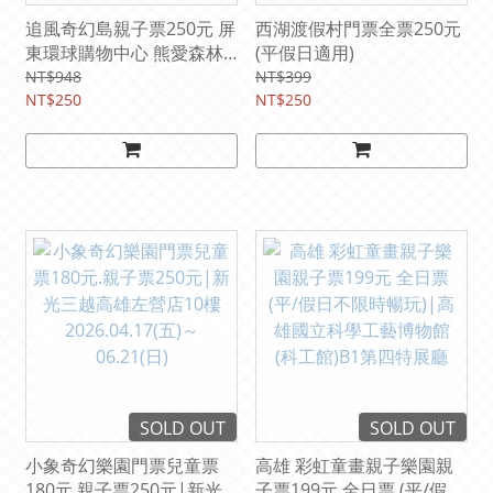
追風奇幻島親子票250元 屏
西湖渡假村門票全票250元
東環球購物中心 熊愛森林|
(平假日適用)
(平假日均可使用) 【期限
NT$948
NT$399
2027/9/30】
NT$250
NT$250
SOLD OUT
SOLD OUT
小象奇幻樂園門票兒童票
高雄 彩虹童畫親子樂園親
180元.親子票250元|新光
子票199元 全日票 (平/假日