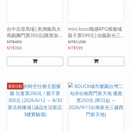
台中后里馬場|美洲瘋馬大
mini boss職感RPG模擬城
馬戲團門票350元(購票加贈
親子票599元|信義新光三
后豐鐵馬道腳踏車)
越A11 6樓(2026/07/10-
NT$450
NT$1,200
NT$350
08/30)
NT$599
最新活動