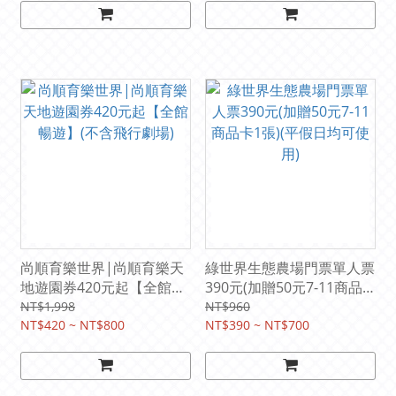
尚順育樂世界|尚順育樂天
綠世界生態農場門票單人票
地遊園券420元起【全館暢
390元(加贈50元7-11商品
遊】(不含飛行劇場)
卡1張)(平假日均可使用)
NT$1,998
NT$960
NT$420 ~ NT$800
NT$390 ~ NT$700