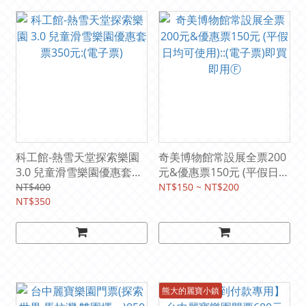
科工館-熱雪天堂探索樂園
奇美博物館常設展全票200
3.0 兒童滑雪樂園優惠套票
元&優惠票150元 (平假日均
350元:(電子票)
可使用)::(電子票)即買即用
NT$400
NT$150 ~ NT$200
NT$350
Ⓕ
熊大的麗寶小鎮