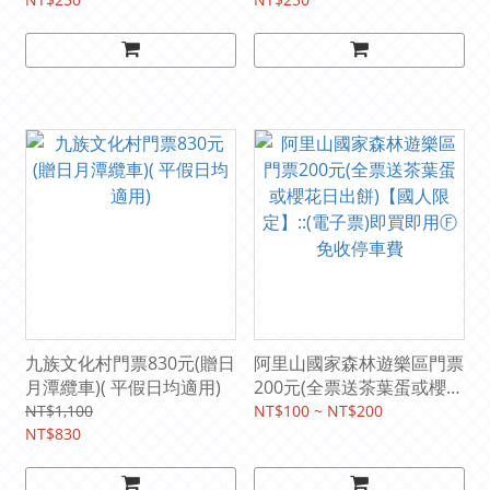
用) 【期限2027/5/31】
2026/8/31】
九族文化村門票830元(贈日
阿里山國家森林遊樂區門票
月潭纜車)( 平假日均適用)
200元(全票送茶葉蛋或櫻花
日出餅)【國人限定】::(電
NT$1,100
NT$100 ~ NT$200
NT$830
子票)即買即用Ⓕ免收停車
費