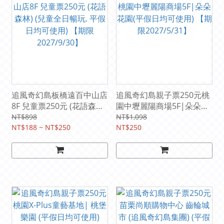
追風奇幻島板橋遠百中山店
追風奇幻島親子票250元桃
8F 兒童票250元 (花語森林)
園中壢麗陽商場5F|朵朵花
(兒童全日暢玩. 平假日均可
園(平假日均可使用) 【期限
NT$898
NT$1,098
使用) 【期限2027/9/30】
NT$188 ~ NT$250
2027/5/31】
NT$250