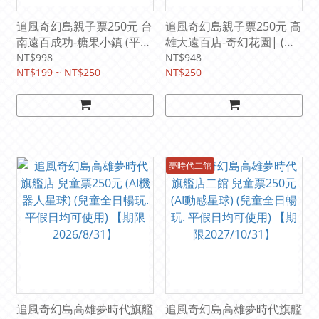
追風奇幻島親子票250元 台
追風奇幻島親子票250元 高
南遠百成功-糖果小鎮 (平假
雄大遠百店-奇幻花園| (平
日均可使用) 【期限
假日均可使用) 【期限
NT$998
NT$948
2026/9/30】
NT$199 ~ NT$250
2026/11/30】
NT$250
夢時代二館
追風奇幻島高雄夢時代旗艦
追風奇幻島高雄夢時代旗艦