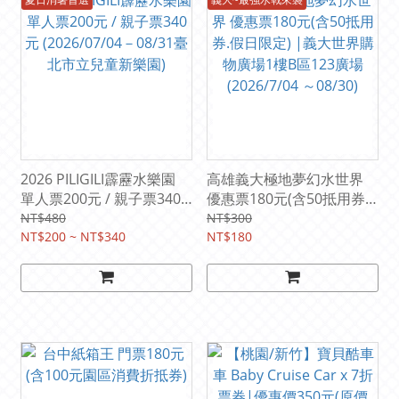
2026 PILIGILI霹靂水樂園
高雄義大極地夢幻水世界
單人票200元 / 親子票340
優惠票180元(含50抵用券.
元 (2026/07/04－08/31臺
假日限定) |義大世界購物
NT$480
NT$300
北市立兒童新樂園)
NT$200 ~ NT$340
廣場1樓B區123廣場
NT$180
(2026/7/04 ～08/30)