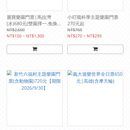
麗寶樂園門票|馬拉灣
小叮噹科學主題樂園門票
(水)680元(雙園擇一.免換票
270元起
持票入場.平假日均可使用)
NT$2,600
NT$760
NT$150 ~ NT$1,300
NT$270 ~ NT$299