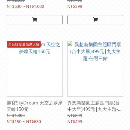
NT$2,398
NT$799
NT$530 ~ NT$1,000
NT$399
全台緯度最高摩天輪
麗寶SkyDream 天空之夢摩
異想新樂園主題區門票(台
天輪150元
中大里)499元|九大主題-任
選三館
NT$1,300
NT$899
NT$150 ~ NT$680
NT$499