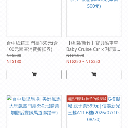
台中紙箱王 門票180元(含
【桃園/新竹】寶貝酷車車
100元園區消費折抵券)
Baby Cruise Car x 7折票
券|優惠價350元(原價500
NT$200
NT$1,098
NT$180
元)
NT$250 ~ NT$350
超熱門活動 孩子的模擬城