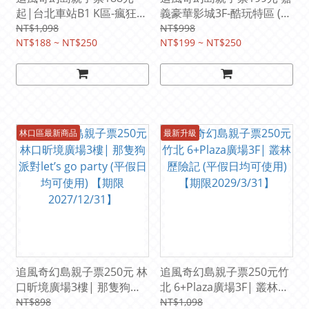
起|台北車站B1 K區-瘋狂馬
義豪華影城3F-酷玩特區 (平
戲團/嘉義豪華影城-酷玩特
假日均可使用)【期限
NT$1,098
NT$998
區(台中SOGO/台中金典/台
NT$188 ~ NT$250
2028/5/31】
NT$199 ~ NT$250
中麗寶/汐止/台北/林口/板
橋/桃園/中壢/竹北/苗栗/嘉
義/台南/高雄/屏東/花蓮)
(平假日均可使用)
林口區最新商品
最新升級
追風奇幻島親子票250元 林
追風奇幻島親子票250元竹
口昕境廣場3樓| 那隻狗派
北 6+Plaza廣場3F| 叢林歷
對let’s go party (平假日均
險記 (平假日均可使用)
NT$898
NT$1,098