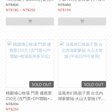
三越高雄左營店10樓
不限時暢玩)|高雄國立科學
NT$400
NT$480
2026.04.17(五)～06.21(日)
NT$180 ~ NT$250
工藝博物館(科工館)B1第四
NT$199
特展廳
SOLD OUT
SOLD OUT
桃園埔心牧場 門票 優惠票
追風奇幻島親子票 台北內
250元 (含門票+DIY體驗+牧
湖家樂福-火山大冒險 (平假
場抵用券30元)
日均可使用)
NT$390
NT$250