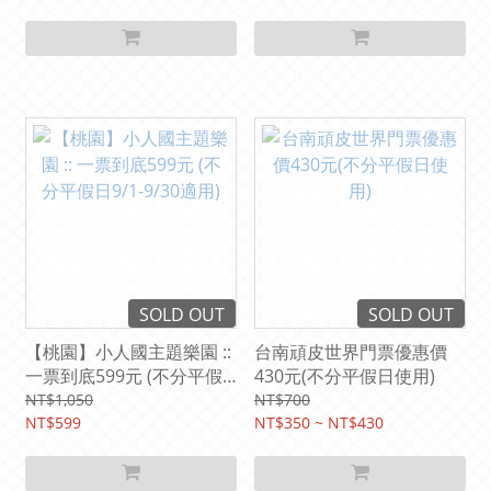
SOLD OUT
SOLD OUT
【桃園】小人國主題樂園 ::
台南頑皮世界門票優惠價
一票到底599元 (不分平假
430元(不分平假日使用)
日9/1-9/30適用)
NT$1,050
NT$700
NT$599
NT$350 ~ NT$430