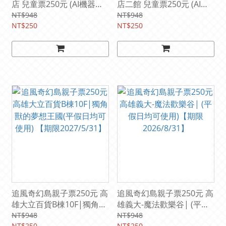
店 兒童票250元 (AI機器人
店二館 兒童票250元 (AI動
星球) (兒童全日暢玩. 平假
感星球) (兒童全日暢玩. 平
NT$948
NT$948
日均可使用) 【期限
NT$250
假日均可使用) 【期限
NT$250
2026/8/31】
2027/10/31】
追風奇幻島親子票250元 高
追風奇幻島親子票250元 高
雄大立百貨B棟10F|獨角獸
雄義大-魔法歡樂谷| (平假
的夢想王國(平假日均可使
日均可使用)【期限
NT$948
NT$948
NT$250
NT$250