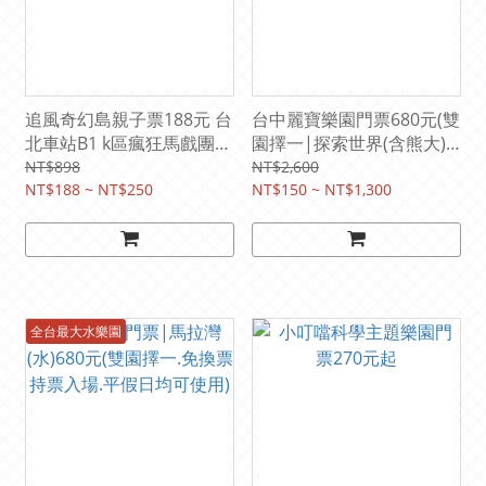
追風奇幻島親子票188元 台
台中麗寶樂園門票680元(雙
北車站B1 k區瘋狂馬戲團|
園擇一|探索世界(含熊大)
(平假日均可使用) 【期限
或馬拉灣.免換票直接入場.
NT$898
NT$2,600
2028/3/31】
NT$188 ~ NT$250
平假日使用)
NT$150 ~ NT$1,300
全台最大水樂園