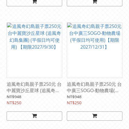
追風奇幻島親子票250元 台
追風奇幻島親子票250元 台
中麗寶沙丘星球 (追風奇幻
中廣三SOGO-動物農場(平
島集團) (平假日均可使用)
假日均可使用)【期限
NT$948
NT$948
【期限2027/9/30】
NT$250
2027/12/31】
NT$250