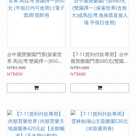
台中麗寶樂園門票(探索世
【7-11貨到付款專用】台中
界.馬拉灣.雙園擇一)850元
麗寶樂園門票680元(雙園擇
(平假日均可使用)::(電子票)
一|探索世界(含熊大)或馬
NT$1,300
NT$1,300
即買即用
NT$850
拉灣.免換票直接入場.平假
NT$680
日使用)