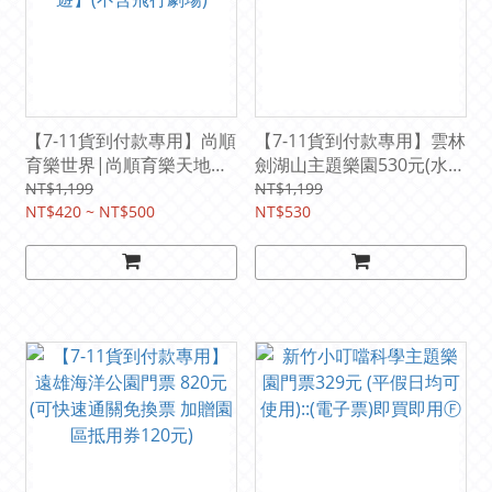
【7-11貨到付款專用】尚順
【7-11貨到付款專用】雲林
育樂世界|尚順育樂天地遊
劍湖山主題樂園530元(水陸
園券420元起【全館暢遊】
通用券)
NT$1,199
NT$1,199
(不含飛行劇場)
NT$420 ~ NT$500
NT$530