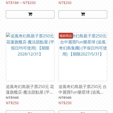
可使用) 【期限
NT$188 ~ NT$250
【期限2029/3/31】
NT$250
2027/12/31】
暢銷商品
追風奇幻島親子票250元 花
追風奇幻島親子票250元 台
蓮旗艦店-魔法甜點屋 (平假
中麗寶Fun樂星球 (追風奇
日均可使用) 【期限
幻島集團) (平假日均可使
NT$948
NT$948
2028/12/31】
NT$250
用) 【期限2027/5/31】
NT$250