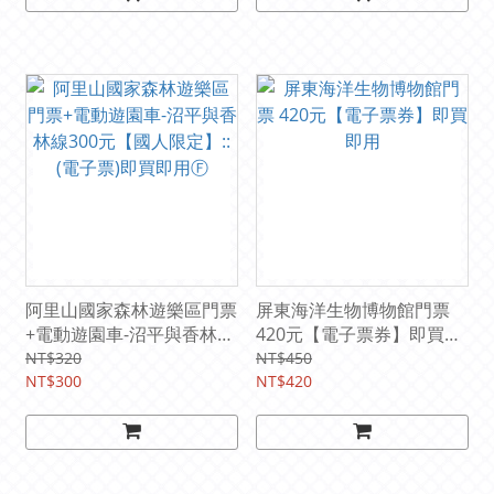
阿里山國家森林遊樂區門票
屏東海洋生物博物館門票
+電動遊園車-沼平與香林線
420元【電子票券】即買即
300元【國人限定】::(電子
用
NT$320
NT$450
票)即買即用Ⓕ
NT$300
NT$420