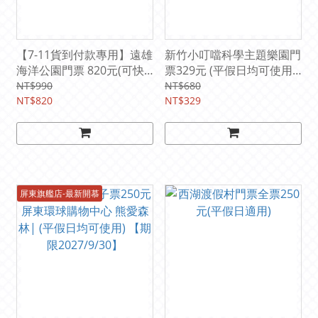
【7-11貨到付款專用】遠雄
新竹小叮噹科學主題樂園門
海洋公園門票 820元(可快
票329元 (平假日均可使用)::
速通關免換票 加贈園區抵
(電子票)即買即用Ⓕ
NT$990
NT$680
用券120元)
NT$820
NT$329
屏東旗艦店-最新開慕