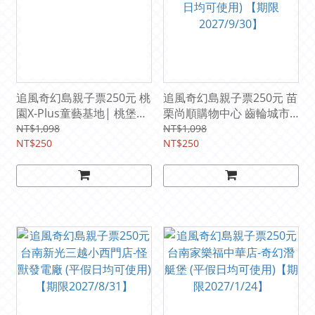
追風奇幻島親子票250元 桃
追風奇幻島親子票250元 苗
園X-Plus童藝基地| 桃堡樂
栗尚順購物中心 齒輪城市
園 (平假日均可使用)
(追風奇幻島集團) (平假日
NT$1,098
NT$1,098
NT$250
均可使用) 【期限
NT$250
2027/9/30】