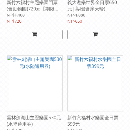
新竹六福村主題樂園門票
義大遊樂世界全日票650
(含動物園)720元【期限
元|高雄(含摩天輪)
2026/9/30】
NT$1,400
NT$1,080
NT$720
NT$650
雲林劍湖山主題樂園530元
新竹六福村水樂園全日票
(水陸通用券)
399元