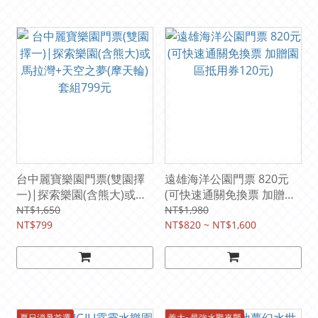
台中麗寶樂園門票(雙園擇
遠雄海洋公園門票 820元
一)|探索樂園(含熊大)或馬
(可快速通關免換票 加贈園
拉灣+天空之夢(摩天輪)套
區抵用券120元)
NT$1,650
NT$1,980
組799元
NT$799
NT$820 ~ NT$1,600
夏日消暑首選
義大~最強水戰來襲