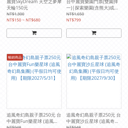
麗寶SkyDream 天空之夢摩
台中麗寶樂園門票(雙園擇
天輪150元
一)|探索樂園(含熊大)或馬
拉灣+天空之夢(摩天輪)套
NT$1,300
NT$1,650
NT$150 ~ NT$680
組799元
NT$799
暢銷商品
追風奇幻島親子票250元 台
追風奇幻島親子票250元 台
中麗寶Fun樂星球 (追風奇
中麗寶沙丘星球 (追風奇幻
幻島集團) (平假日均可使
島集團) (平假日均可使用)
NT$948
NT$948