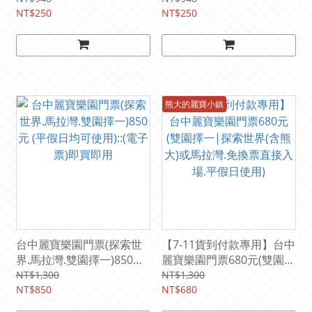
用) 【期限2027/5/31】
NT$250
【期限2027/9/30】
NT$250
熊大的麗寶小鎮
台中麗寶樂園門票(探索世
【7-11貨到付款專用】台中
界.馬拉灣.雙園擇一)850元
麗寶樂園門票680元(雙園擇
(平假日均可使用)::(電子票)
一|探索世界(含熊大)或馬
NT$1,300
NT$1,300
即買即用
NT$850
拉灣.免換票直接入場.平假
NT$680
日使用)