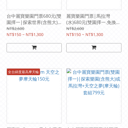
台中麗寶樂園門票680元(雙
麗寶樂園門票|馬拉灣
園擇一|探索世界(含熊大)
(水)680元(雙園擇一.免換票
或馬拉灣.免換票直接入場.
持票入場.平假日均可使用)
NT$2,600
NT$2,600
平假日使用)
NT$150 ~ NT$1,300
NT$150 ~ NT$1,300
全台緯度最高摩天輪