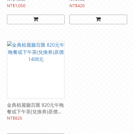
NT$1,050
NT$420
金典栢麗廳百匯 820元午晚
餐或下午茶(兌換券)原價
1408元
NT$820