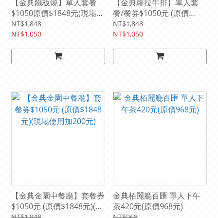
【金典鐵板燒】單人套餐
【金典蘿拉牛排】單人套
$1050原價$1848元(現場使
餐/餐券$1050元 (原價
用加200元)
$1848)(現場使用加200元)
NT$1,848
NT$1,848
NT$1,050
NT$1,050
【金典金園中餐廳】套餐券
金典栢麗廳百匯 單人下午
$1050元 (原價$1848元)(現
茶420元(原價968元)
場使用加200元)
NT$1,848
NT$968