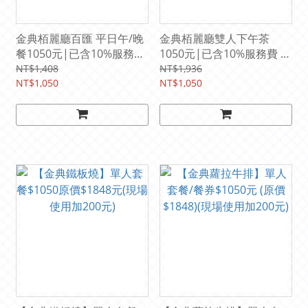
金典栢麗廳百匯 平日午/晚
金典栢麗廳雙人下午茶
餐1050元|已含10%服務費
1050元|已含10%服務費 原
(原價1408元)
價1936元
NT$1,408
NT$1,936
NT$1,050
NT$1,050