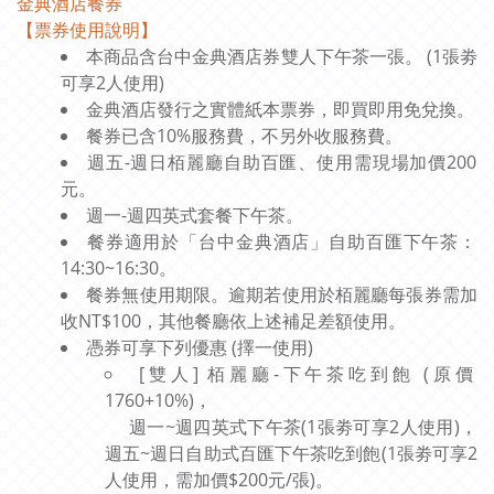
金典酒店餐券
【票券使用說明】
本商品含台中金典酒店券雙人下午茶一張
。 (1張劵
可享2人使用)
金典酒店發行之實體紙本票券，即買即用免兌換。
餐券已含10%服務費，不另外收服務費。
週五-週日栢麗廳自助百匯、使用需現場加價200
元。
週一-週四英式套餐下午茶。
餐券適用於「台中金典酒店」自助百匯下午茶：
14:30~16:30。
餐券無使用期限。逾期若使用於栢麗廳每張券需加
收NT$100，其他餐廳依上述補足差額使用。
憑券可享下列優惠 (
擇一使用
)
[雙人] 栢麗廳-下午茶吃到飽
(原價
1760+10%)，
週一~週四英式下午茶(1張劵可享2人使用)，
週五~週日自助式百匯下午茶吃到飽(1張劵可享2
人使用，需加價$200元/張)
。