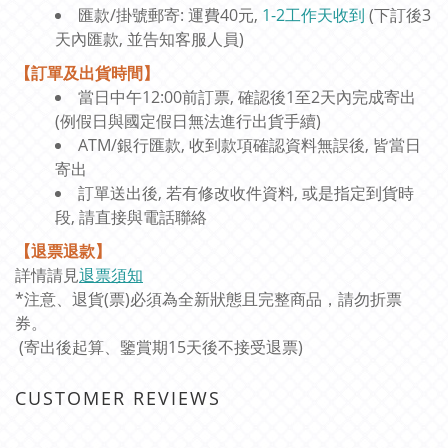
匯款/掛號郵寄: 運費40元,
1-2工作天收到
(下訂後3
天內匯款, 並告知客服人員)
【訂單及出貨時間】
當日中午12:00前訂票, 確認後1至2天內完成寄出
(例假日與國定假日無法進行出貨手續)
ATM/銀行匯款, 收到款項確認資料無誤後, 皆當日
寄出
訂單送出後, 若有修改收件資料, 或是指定到貨時
段, 請直接與電話聯絡
【退票退款】
詳情請見
退票須知
*注意、退貨(票)必須為全新狀態且完整商品，請勿折票
券。
(寄出後起算、鑒賞期15天後不接受退票)
CUSTOMER REVIEWS