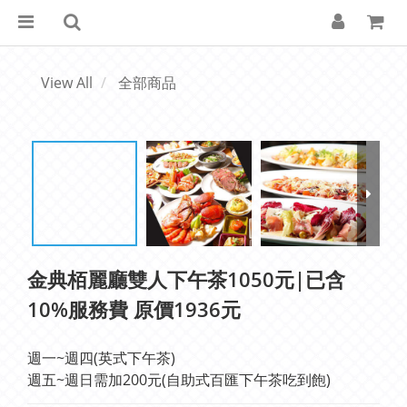
View All
全部商品
金典栢麗廳雙人下午茶1050元|已含
10%服務費 原價1936元
週一~週四(英式下午茶)
週五~週日需加200元(自助式百匯下午茶吃到飽)