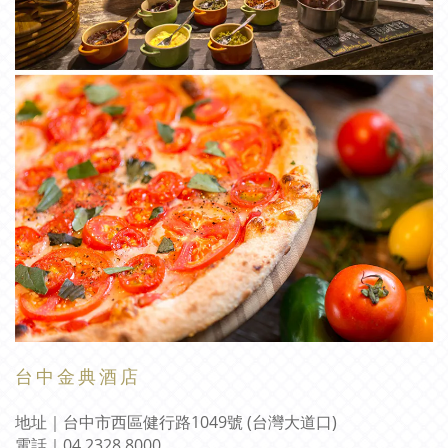
台
中
金
典
酒
店
地址｜台中市西區健行路1049號 (台灣大道口)
電話
｜
04 2328 8000