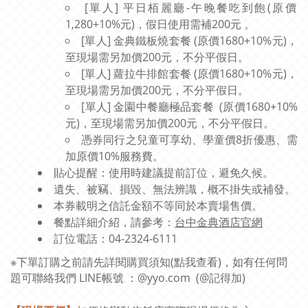
[單人] 平日栢麗廳-午晚餐吃到飽
(原價
1,280+10%元)，假日使用需補200元 。
[單人] 金典鐵板燒套餐
(原價1680+10%元)，
至現場需另加價200元，不分平假日。
[單人] 蘿拉牛排館套餐
(原價1680+10%元)，
至現場需另加價200元，不分平假日。
[單人] 金園中餐廳極品套餐
(原價1680+10%
元)，至現場需另加價200元，不分平假日。
憑券同行之兒童可享幼、學童價8折優惠、需
加原價10%服務費。
貼心提醒：使用時建議提前訂位，避免久候。
遺失、被竊、損毀、無法辨識，概不掛失或補發。
本券載明之信託金額不等同於本賣場售價。
餐點詳細介紹，請參考：
台中金典酒店官網
訂位電話：04-2324-6111
※下單訂購之前請先詳閱購買須知(
點我查看
)，如有任何問
題可聯絡我們 LINE帳號 ：@yyo.com (@記得加)