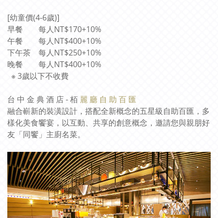
[幼童價(4-6歲)]
早餐
每人NT$170+10%
午餐
每人NT$400+10%
下午茶
每人NT$250+10%
晚餐
每人NT$400+10%
※ 3歲以下不收費
台
中
金
典
酒
店
-
栢
麗
廳
自
助
百
匯
融合嶄新的裝潢設計，搭配全新概念的五星級自助百匯，多
樣化美食饗宴，以互動、共享的創意概念，邀請您與親朋好
友「同饗」主廚名菜。