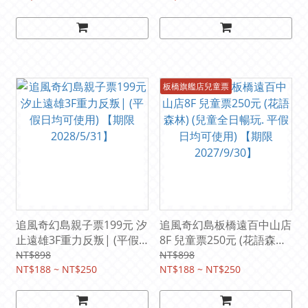
板橋旗艦店兒童票
追風奇幻島親子票199元 汐
追風奇幻島板橋遠百中山店
止遠雄3F重力反叛| (平假
8F 兒童票250元 (花語森林)
日均可使用) 【期限
(兒童全日暢玩. 平假日均可
NT$898
NT$898
2028/5/31】
NT$188 ~ NT$250
使用) 【期限2027/9/30】
NT$188 ~ NT$250