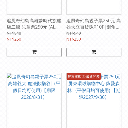
追風奇幻島高雄夢時代旗艦
追風奇幻島親子票250元 高
店二館 兒童票250元 (AI動
雄大立百貨B棟10F|獨角獸
感星球) (兒童全日暢玩. 平
的夢想王國(平假日均可使
NT$948
NT$948
假日均可使用) 【期限
NT$250
用) 【期限2027/5/31】
NT$250
2027/10/31】
屏東旗艦店-最新開慕