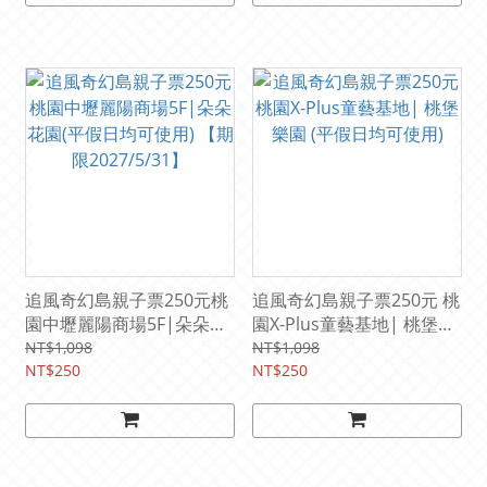
追風奇幻島親子票250元桃
追風奇幻島親子票250元 桃
園中壢麗陽商場5F|朵朵花
園X-Plus童藝基地| 桃堡樂
園(平假日均可使用) 【期限
園 (平假日均可使用)
NT$1,098
NT$1,098
2027/5/31】
NT$250
NT$250