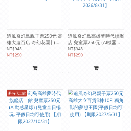
追風奇幻島親子票250元 高
追風奇幻島高雄夢時代旗艦
雄大遠百店-奇幻花園| (平
店 兒童票250元 (AI機器人
假日均可使用) 【期限
星球) (兒童全日暢玩. 平假
NT$948
NT$948
2026/11/30】
NT$250
日均可使用) 【期限
NT$250
2026/8/31】
夢時代二館