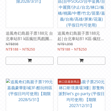
追風奇幻島親子票188元 台
追風奇幻島親子票188元
北車站B1 k區瘋狂馬戲團|
起|台北車站B1 K區-瘋狂馬
(平假日均可使用) 【期限
戲團/嘉義豪華影城-酷玩特
NT$898
NT$1,098
2028/3/31】
NT$188 ~ NT$250
區(台中SOGO/台中金典/台
NT$188 ~ NT$250
中麗寶/汐止/台北/林口/板
橋/桃園/中壢/竹北/苗栗/嘉
義/台南/高雄/屏東/花蓮)
(平假日均可使用)
林口區最新商品