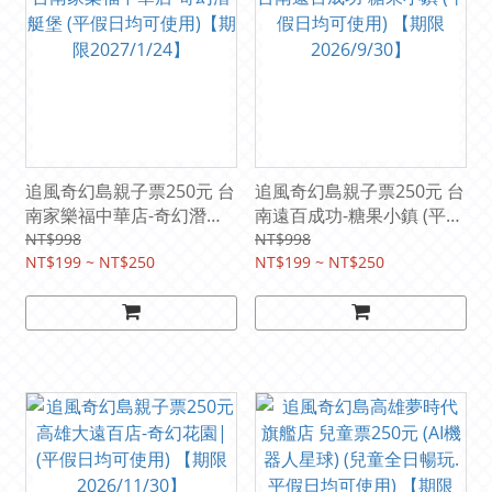
追風奇幻島親子票250元 台
追風奇幻島親子票250元 台
南家樂福中華店-奇幻潛艇
南遠百成功-糖果小鎮 (平假
堡 (平假日均可使用)【期限
日均可使用) 【期限
NT$998
NT$998
2027/1/24】
NT$199 ~ NT$250
2026/9/30】
NT$199 ~ NT$250