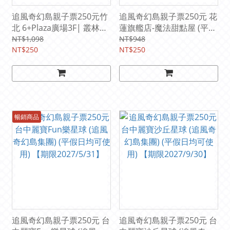
追風奇幻島親子票250元竹
追風奇幻島親子票250元 花
北 6+Plaza廣場3F| 叢林歷
蓮旗艦店-魔法甜點屋 (平假
險記 (平假日均可使用)
日均可使用) 【期限
NT$1,098
NT$948
【期限2029/3/31】
NT$250
2028/12/31】
NT$250
暢銷商品
追風奇幻島親子票250元 台
追風奇幻島親子票250元 台