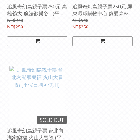
追風奇幻島親子票250元 高
追風奇幻島親子票250元 屏
雄義大-魔法歡樂谷| (平假
東環球購物中心 熊愛森林|
日均可使用)【期限
(平假日均可使用) 【期限
NT$948
NT$948
2026/8/31】
NT$250
2027/9/30】
NT$250
SOLD OUT
追風奇幻島親子票 台北內
湖家樂福-火山大冒險 (平假