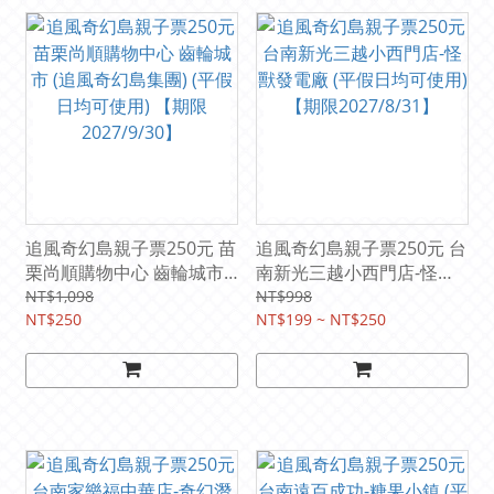
追風奇幻島親子票250元 苗
追風奇幻島親子票250元 台
栗尚順購物中心 齒輪城市
南新光三越小西門店-怪獸
(追風奇幻島集團) (平假日
發電廠 (平假日均可使用)
NT$1,098
NT$998
均可使用) 【期限
NT$250
【期限2027/8/31】
NT$199 ~ NT$250
2027/9/30】