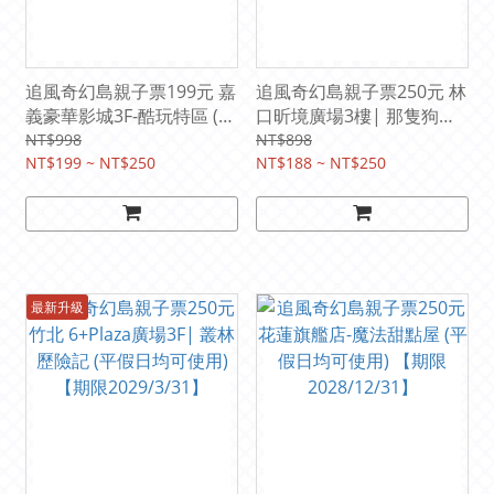
追風奇幻島親子票199元 嘉
追風奇幻島親子票250元 林
義豪華影城3F-酷玩特區 (平
口昕境廣場3樓| 那隻狗派
假日均可使用)【期限
對let’s go party (平假日均
NT$998
NT$898
2028/5/31】
NT$199 ~ NT$250
可使用) 【期限
NT$188 ~ NT$250
2027/12/31】
最新升級