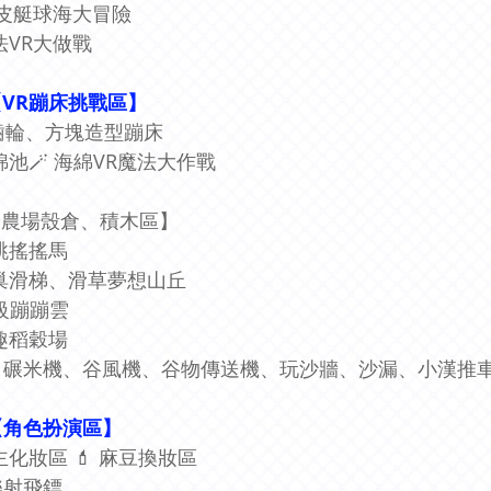
♀ 橡皮艇球海大冒險
魔法VR大做戰
【VR蹦床挑戰區】
齒輪、方塊造型蹦床
海綿池🪄 海綿VR魔法大作戰
【農場殼倉、積木區】
跳跳搖搖馬
蜂巢滑梯、滑草夢想山丘
超級蹦蹦雲
童趣稻穀場
、碾米機、谷風機、谷物傳送機、玩沙牆、沙漏、小漢推車
【角色扮演區】
公主化妝區 💄 麻豆換妝區
樂射飛鏢