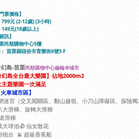
門票價格
】
99元 (2-12歲) (3小時)
149元(18歲以上)
資訊
】
栗尚順購物中心5樓
點：
苗栗縣頭份市育樂街6號5 F
幻島-苗栗
尚順購物中心齒輪⚙️城市
奇幻島全台最大樂園】佔地2000m2
大主題樂園一次滿足
【火車城市區】
♂ 繩網迷宮（交叉闖關區、翻山越嶺、小刀山障礙區、探險
喇叭大滑梯、旋轉大滑梯
滑梯
百萬大球池🥀 仙女散花
高射砲台 🍌 超級香蕉船