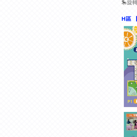
🎠旋
H區 