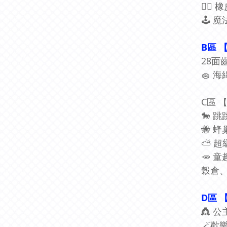
🚣‍
🕹 
B區 
28面
🧽 
C區 
🐎 
🐝 
⛅️ 
🥕 
穀倉
D區 
👸 
🪄歡