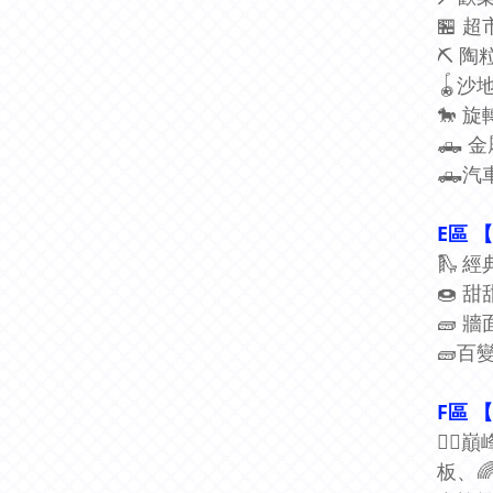
🏪 
⛏ 陶
🪀沙
🐎 
🛻 
🛻汽
E區 
🛝 
🍩 
🧱 
🧱百
F區 
🧗‍
板、