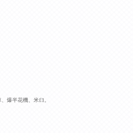
、爆半花機、米𦥑。