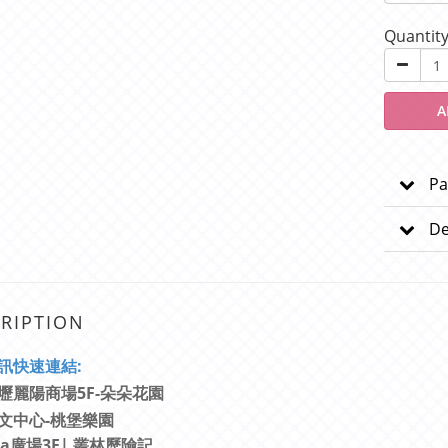
Quantit
A
Pa
De
RIPTION
訊快速連結:
壢麗陽商場5F-朵朵花園
文中心-桃堡樂園
aza廣場3F| 叢林歷險記