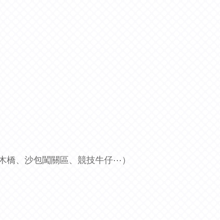
獨木橋、沙包闖關區、競技牛仔⋯）