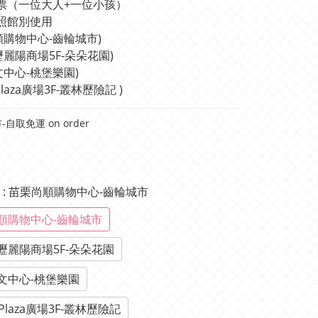
票（一位大人+一位小孩）
照館別使用
順購物中心-齒輪城市)
壢麗陽商場5F-朵朵花園)
文中心-桃堡樂園)
Plaza廣場3F-叢林歷險記 )
自取免運 on order
單
: 苗栗尚順購物中心-齒輪城市
順購物中心-齒輪城市
壢麗陽商場5F-朵朵花園
文中心-桃堡樂園
Plaza廣場3F-叢林歷險記