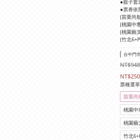
●親子套
●票券依
(苗栗尚
(桃園中
(桃園藝
(竹北6+
台中門市-
NT$948
NT$250
票種選
苗栗尚
桃園中
桃園藝
竹北6+