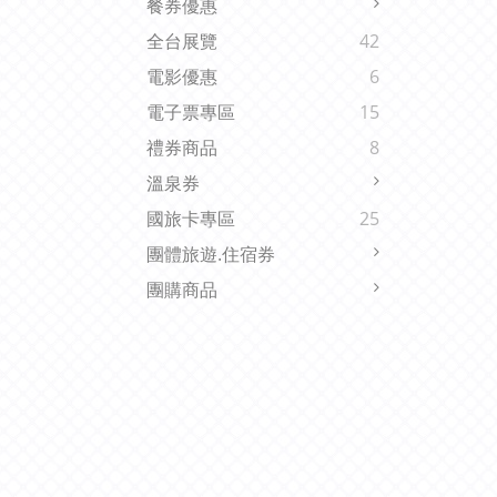
餐券優惠
全台展覽
42
電影優惠
6
電子票專區
15
禮券商品
8
溫泉券
國旅卡專區
25
團體旅遊.住宿券
團購商品