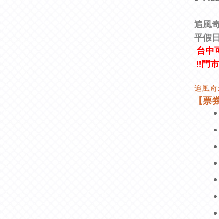
追風奇
平假
台中可
!!門
追風奇
【票