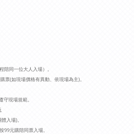
全程陪同一位大人入場）。
場購票(如現場價格有異動、依現場為主)。
遵守現場規範。
玩
體入場)。
按99元購陪同票入場。