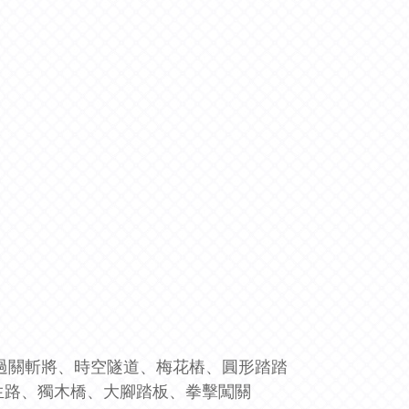
、過關斬將、時空隧道、梅花樁、圓形踏踏
生路、獨木橋、大腳踏板、拳擊闖關