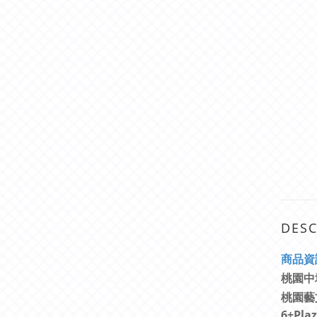
DESC
商
品資
桃園中
桃園藝
6+Pl