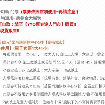
幻島 門票
(票券依照館別使用~再請注意!)
日均適用
- 票券全天暢玩
自取：請至【YYO票券達人門市】購買!!
市現貨販售!!
幻島-
苗栗尚順購物中心5樓
【
齒輪城市
】
券使用
】(親子套票1大+1小)
每張票券限一位小孩，一位大人18歲以上入場（六歲以下需
憑此券可享 第二位以上家長陪同 99元／人（原價149）於現
小孩定義：2-12歲以上，大人定義：18歲以上
入場需穿著顆粒止滑襪，現場有售。禁帶外食、尖銳物品、請
此票券可於追風奇幻島【苗栗尚順購物中心5樓
】全區全日暢
此票券不適用於寒暑假團體入場或學校單位團體入場( 不適用團
2歲以上兒童入場則另一位如有未滿2歲以下的小寶持寶寶手冊