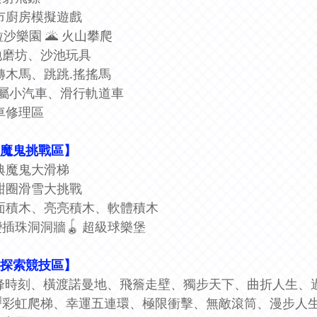
超市廚房模擬遊戲
粒沙樂園 🌋 火山攀爬
地磨坊、沙池玩具
旋轉木馬、跳跳.搖搖馬
金屬小汽車、滑行軌道車
車修理區
【魔鬼挑戰區】
經典魔鬼大滑梯
甜甜圈滑雪大挑戰
牆面積木、亮亮積木、軟體積木
變插珠洞洞牆🪀 超級球樂堡
【探索競技區】
♂巔峰時刻、橫渡諾曼地、飛簷走壁、獨步天下、曲折人生
🌈彩虹爬梯、幸運五連環、極限衝擊、無敵滾筒、漫步人