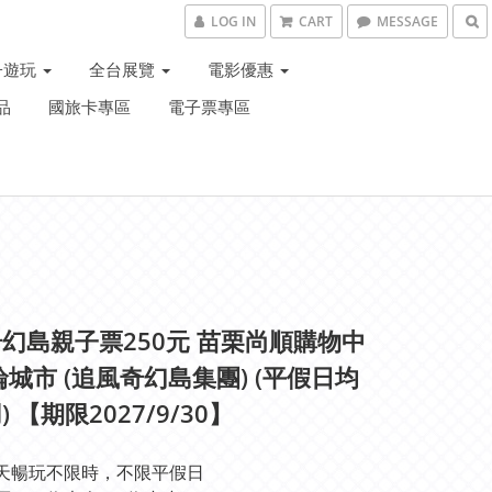
LOG IN
CART
MESSAGE
子遊玩
全台展覽
電影優惠
品
國旅卡專區
電子票專區
幻島親子票250元 苗栗尚順購物中
輪城市 (追風奇幻島集團) (平假日均
 【期限2027/9/30】
天暢玩不限時，不限平假日