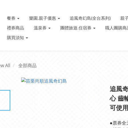
餐券
樂園.親子優惠
追風奇幻島(全台系列)
親
禮券商品
溫泉券
團體旅遊.住宿券
職人團購商
購買須知
ew All
全部商品
追風奇
心 齒
可使用)
●票券全