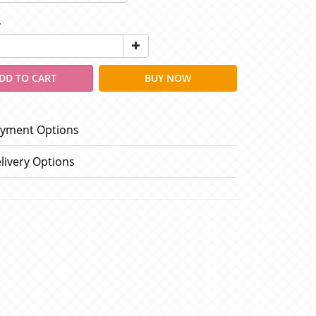
y
DD TO CART
BUY NOW
yment Options
livery Options