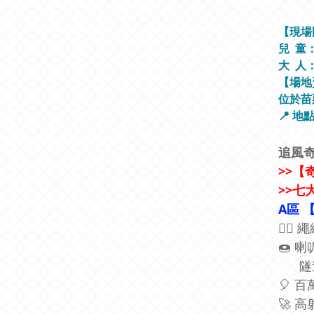
【現場
兒 童：7
大 人：
【場地
位於苗
📍 地
追風奇
>>【
>>七
A區 
🧗‍
🍩 
隧道
🎈 
🚀 