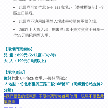
此票券可於竹北 6+Plaza廣場3F【叢林歷險記】-全
區全日暢玩。
此票券不適用於團體入場或學校單位團體入場。
2歲以上大寶入場，則未滿2歲小寶持寶寶手冊享一
位99元購陪同票入場。
【現場門票價格
】
兒 童：899元 (2-12歲) (3小時)
大 人：199元(18歲以上)
【場地資訊
】
位於
竹北 6+Plaza 廣場3F-
叢林歷險記
📍 地點：
168
2
竹北市復興三路二段
號3F（高鐵新竹站走路
分鐘）
※我們販售的優惠票 不限持票資格都可使用，現場不販售此
優惠票。