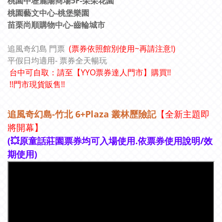
桃園中壢麗陽商場5F-朵朵花園
桃園藝文中心-桃堡樂園
苗栗尚順購物中心-齒輪城市
追風奇幻島 門票
(票券依照館別使用~再請注意!)
平假日均適用
- 票券全天暢玩
台中可自取：請至【YYO票券達人門市】購買!!
!!門市現貨販售!!
追風奇幻島
-竹北 6+Plaza
叢林歷險記
【全新主題即
將開幕】
(
💥
原童話莊園票券均可入場使用.依票券使用說明/效
期使用)