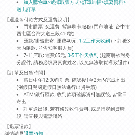
加入購物車>選擇取票方式>訂單結帳>填寫資料>
送出訂單
【運送＆付款方式及運費說明】
門市購票: 免運費, 暫無刷卡服務 (門市地址: 台中市
西屯區台灣大道三段410號)
匯款/掛號郵寄: 運費40元,
1-2工作天收到
(下訂後3
天內匯款, 並告知客服人員)
7-11店取: 運費65元,
3-5工作天收到
(超商將核對身
分證件, 請務必填寫真實姓名, 以免無法取貨導致退件)
【訂單及出貨時間】
當日中午12:00前訂票, 確認後1至2天內完成寄出
(例假日與國定假日無法進行出貨手續)
ATM/銀行匯款, 收到款項確認資料無誤後, 皆當日
寄出
訂單送出後, 若有修改收件資料, 或是指定到貨時
段, 請直接與電話聯絡
【退票退款】
詳情請見
退票須知