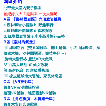
園區介紹
北部最大室內親子樂園
創紀錄八大主題樂園 一次大滿足
A區 【叢林攀岩區】六項攀岩挑戰
a.森林攀岩小冒險 b. 野趣攀行
c.綠野攀岩探險隊 d.森林探索
d. 綠境攀岩冒險 e.步步高升梅花🧱樁
B區【叢林淘氣堡】
🧗‍♂ 繩網迷宮（交叉闖關區、翻山越嶺、小刀山障礙區、探
險獨木橋、沙包闖關區、競技牛仔⋯）
旋轉大滑梯🕹 魔法VR大做戰
🎈 百萬大球池 🥀 仙女散花
🚀 高射砲台 🍌 超級香蕉船
🚣‍♀ 橡皮艇球海大冒險、家長休息區
C區 【VR投影區】
首創VR沉浸體驗館區
牆面VR體驗、地面投影VR體驗
D區 【角色扮演、木質組合區】
首創木質組合遊戲區