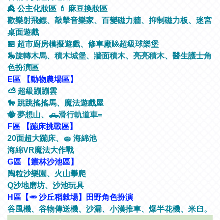
👸 公主化妝區 💄 麻豆換妝區
歡樂射飛鏢、敲擊音樂家、百變磁力牆、抑制磁力板、迷宮
桌面遊戲
🏪 超市廚房模擬遊戲、修車廠🎱超級球樂堡
🎠旋轉木馬、積木城堡、牆面積木、亮亮積木、醫生護士角
色扮演區
E區 【動物農場區】
⛅️ 超級蹦蹦雲
🐎 跳跳搖搖馬、魔法遊戲屋
🐝 夢想山、🛻滑行軌道車=
F區 【蹦床挑戰區】
20面超大蹦床、🧽 海綿池
海綿VR魔法大作戰
G區 【叢林沙池區】
陶粒沙樂園、火山攀爬
Q沙地磨坊、沙池玩具
H區【🥕 沙丘稻穀場】田野角色扮演
谷風機、谷物傳送機、沙漏、小漢推車、爆半花機、米𦥑。