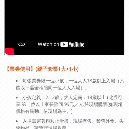
【票券使用
】(親子套票1大+1小)
每張票券限一位小孩，一位大人18歲以上入場（六
歲以下需全程陪同一位大人入場）。
小孩定義：2-12歲，大人定義：18歲以上 (此券可
享 第二位以上家長陪同 99元／人.於現場購票(如現場
價格有異動、依現場為主。)
入場需穿著顆粒止滑襪，現場有售。禁帶外食、尖
銳物品、請遵守現場規範。