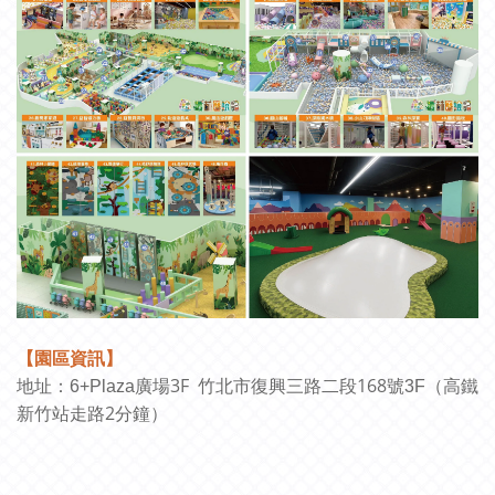
【園區資訊】
3F
168
地址：
6+Plaza
廣場
竹北市復興三路二段
號3F（高鐵
2
新竹站走路
分鐘）