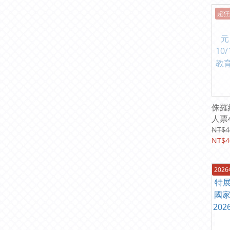
超狂
侏羅紀
人票4
元|20
NT$4
10/
NT$4
育館
202