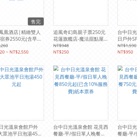
售完
鳳凰酒店|精緻雙人
追風奇幻島親子票250元
台中日光
住宿券2550元(含早午
花蓮旗艦店-魔法甜點屋
日戶外S
★贈星際樂園門票
(平假日均可使用) 【期限
式午餐組合
,260
NT$948
NT$1,590
20 ~ NT$2,550
2028/12/31】
NT$250
本票券)
NT$950
日光溫泉會館戶外
台中日光溫泉會館 花見西
台中日光
A大眾池平日泡湯450
餐廳-平/假日單人晚餐
餐廳-平