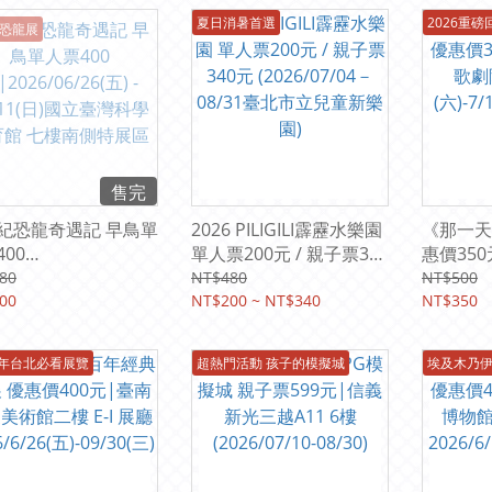
夏日消暑首選
2026重磅
恐龍展
售完
恐龍奇遇記 早鳥單
2026 PILIGILI霹靂水樂園
《那一天
00
單人票200元 / 親子票340
惠價35
26/06/26(五) -
元 (2026/07/04－08/31
院2026/7
80
NT$480
NT$500
11(日)國立臺灣科學教
00
臺北市立兒童新樂園)
NT$200 ~ NT$340
(日)重
NT$350
 七樓南側特展區
6年台北必看展覽
超熱門活動 孩子的模擬城
埃及木乃伊