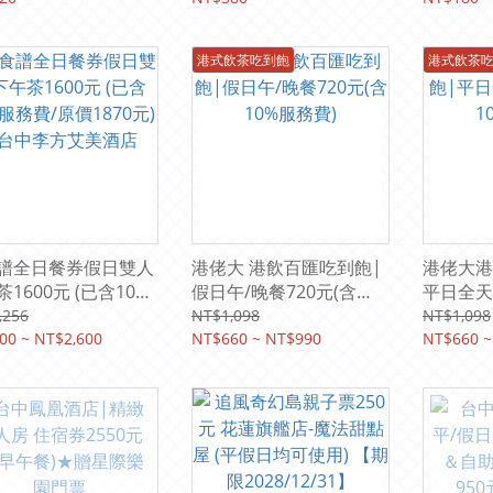
06.21(日
港式飲茶吃到飽
港式飲茶
譜全日餐券假日雙人
港佬大 港飲百匯吃到飽|
港佬大港
1600元 (已含10%
假日午/晚餐720元(含
平日全天券
/原價1870元) | 台
10%服務費)
服務費)
,256
NT$1,098
NT$1,098
方艾美酒店
00 ~ NT$2,600
NT$660 ~ NT$990
NT$660 ~