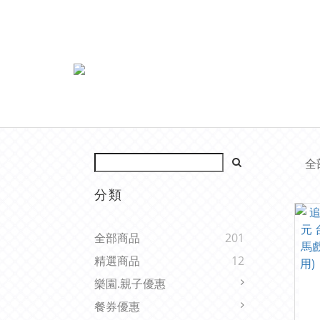
全
分類
全部商品
201
精選商品
12
樂園.親子優惠
餐券優惠