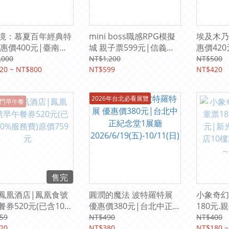
境：慕夏百年經典特
mini boss職感RPG模擬
埃及木乃
優惠價400元|臺南國
城 親子票599元|信義新
惠價42
館二樓 E-I 展廳
光三越A11 6樓
館一、二
,000
NT$1,200
NT$500
/6/26(五)-09/30(三)
20 ~ NT$800
(2026/07/10-08/30)
NT$599
2026/6/
NT$420
2026年台北必看展覽
門早午餐
售完
鳳凰酒店|鳳凰食號
圓潤的魔法 波特羅特展
小象奇幻
餐券520元(已含10%
優惠價380元|台北中正紀
180元.
費)原價759元
念堂1展廳
三越高雄
59
NT$490
NT$400
20
2026/6/19(五)-10/11(日)
NT$380
2026.04
NT$180 ~