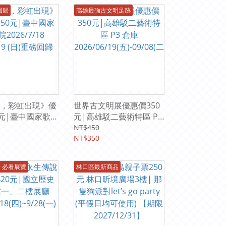
回歸
高雄最強古文明足跡
，彩虹出現》優
世界古文明展優惠價350
0元|臺中國家歌劇
元|高雄駁二藝術特區 P3
/18 (六)-7/19
倉庫
NT$450
磅回歸
2026/06/19(五)-09/08(二
NT$350
)
 必看展覽
林口區最新商品