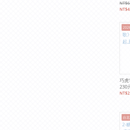
元起
NT$6
NT$4
20
巧虎
230
｜全
NT$2
台北