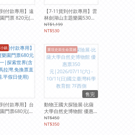
1貨到付款專用】遠
【7-11貨到付款專用】雲
園門票 820元(可
林劍湖山主題樂園530元
免換票 加贈園區
(水陸通用券)
NT$1,199
0元)
NT$530
寶小鎮
重現史前生命震撼
售完
1貨到付款專用】台
動物王國大探險展-比薩
園門票680元(雙
大學自然史博物館 優惠票
探索世界(含熊大)
350元|2026/07/11(六) -
NT$450
.免換票直接入
10/11(日)國立臺灣科學教
NT$350
日使用)
育館 7F西側