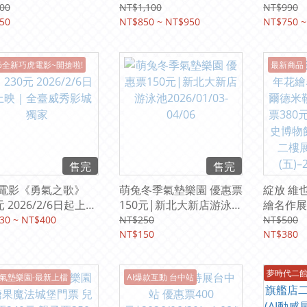
850元起(已含10%服務費)
750元起
00
NT$1,100
NT$990
50
紙本票券
NT$850 ~ NT$950
紙本票券
NT$750 ~
26全新巧虎電影~開搶啦!
最新商品
售完
售完
電影《勇氣之歌》
萌兔冬季氣墊樂園 優惠票
綻放 維
元 2026/2/6日起上映
150元|新北大新店游泳池
繪名作展
臺威秀影城獨家
2026/01/03-04/06
勒到克林
30 ~ NT$400
NT$250
NT$500
NT$150
元|台北
NT$380
館》一樓
2025/12
夢時代二
氣墊樂園-最新上檔
AI爆款互動 台中站
2026/3/