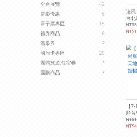
全台展覽
42
追風
電影優惠
6
台北
電子票專區
15
團|
NT$8
【期限
NT$1
禮券商品
8
溫泉券
國旅卡專區
25
團體旅遊.住宿券
團購商品
【7
順育
地遊
NT$1
暢遊
NT$4