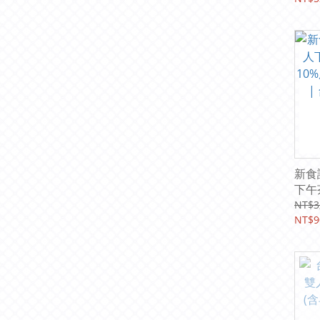
新食
下午茶
服務費
NT$3
中李
NT$9