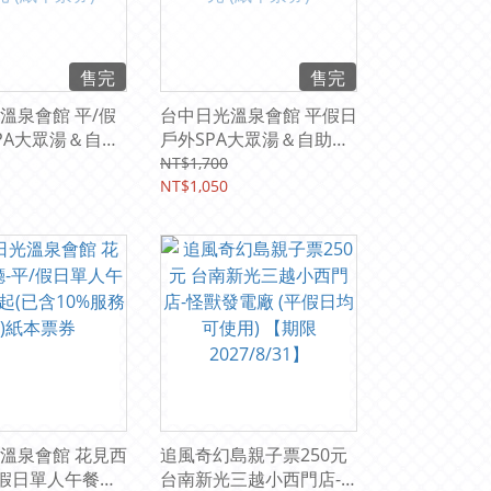
售完
售完
溫泉會館 平/假
台中日光溫泉會館 平假日
PA大眾湯＆自助
戶外SPA大眾湯＆自助式
券 950元 (紙
晚餐組合券1050元 (紙本
NT$1,700
票券)
NT$1,050
溫泉會館 花見西
追風奇幻島親子票250元
/假日單人午餐
台南新光三越小西門店-