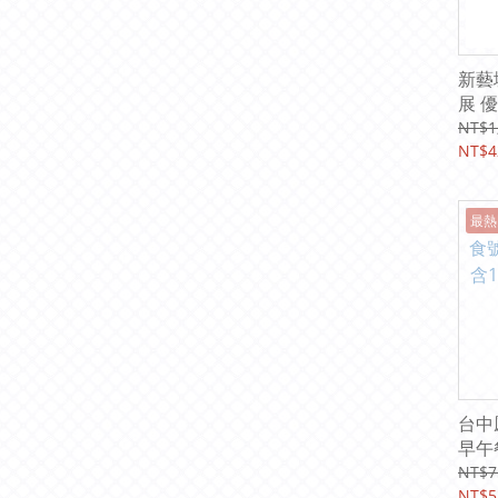
新藝
展 
家美術
NT$1
2026
NT$4
最熱
台中
早午
服務
NT$7
NT$5