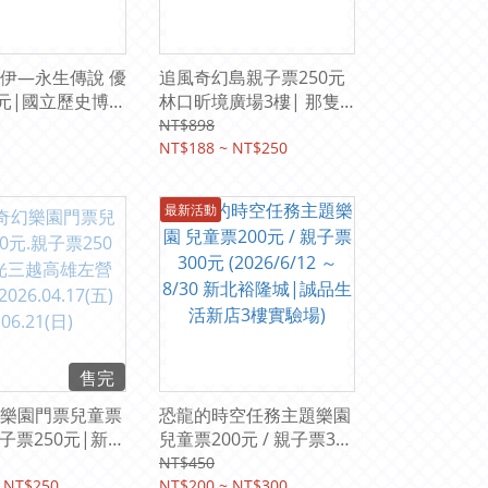
伊—永生傳說 優
追風奇幻島親子票250元
0元|國立歷史博物
林口昕境廣場3樓| 那隻
樓展廳
狗派對let’s go party (平
NT$898
18(四)~9/28(一)
假日均可使用) 【期限
NT$188 ~ NT$250
2027/12/31】
最新活動
售完
樂園門票兒童票
恐龍的時空任務主題樂園
親子票250元|新光
兒童票200元 / 親子票300
左營店10樓
元 (2026/6/12 ～ 8/30 新
NT$450
.17(五)～
 NT$250
北裕隆城|誠品生活新店3
NT$200 ~ NT$300