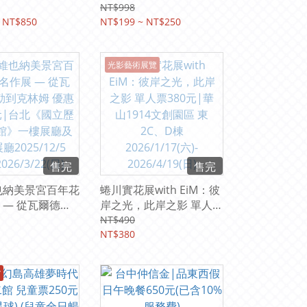
(已含10%服務費)
怪獸發電廠 (平假日均可
NT$998
 NT$850
使用) 【期限2027/8/31】
NT$199 ~ NT$250
光影藝術展覽
售完
售完
也納美景宮百年花
蜷川實花展with EiM：彼
 — 從瓦爾德米
岸之光，此岸之影 單人票
姆 優惠票380
380元|華山1914文創園
NT$490
《國立歷史博物
區 東2C、D棟
NT$380
展廳及二樓展廳
2026/1/17(六)-
/5 (五)–
2026/4/19(日)
館
22(日)