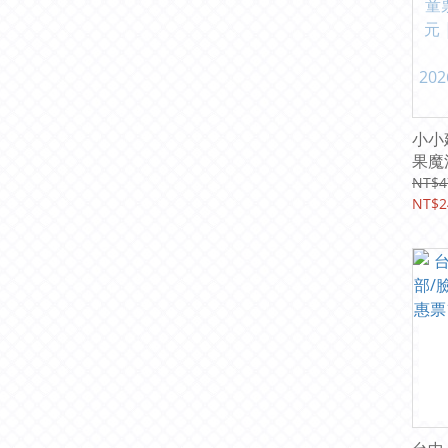
小小
果魔
240
NT$4
北統
NT$2
2026