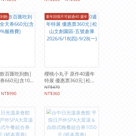
)
樓實驗場)
吃到飽
童年回憶不可錯過40 週年
飲百匯吃到飽|
櫻桃小丸子 原作40週年
660元(含10%
特展 優惠票360元|松山
文創園區-五號倉庫
NT$470
 NT$990
2026/6/18(四)-9/28(一)
NT$360