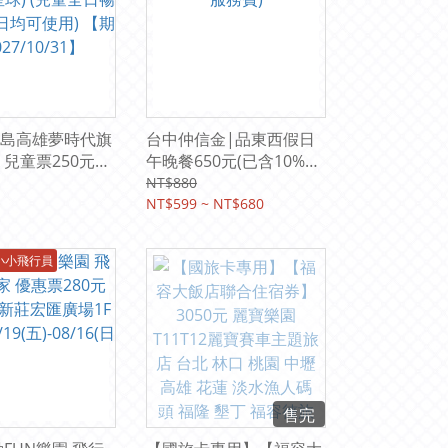
島高雄夢時代旗
台中仲信金|品東西假日
 兒童票250元
午晚餐650元(已含10%服
星球) (兒童全日暢
務費)
NT$880
日均可使用) 【期
NT$599 ~ NT$680
10/31】
小小飛行員
售完