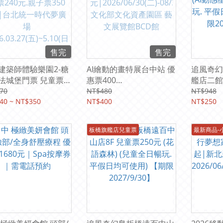
售完
售完
建築師體驗樂園2-糖
AI繪動的畫特展台中站 優
追風奇幻
法城堡門票 兒童票
惠票400
艦店二館
元.親子票350元 |台
元|2026/06/30(二)-08/3
(AI動感
70
NT$480
NT$948
一時代夢廣場
40 ~ NT$350
0(日) 文化部文化資產園
NT$400
玩. 平假
NT$250
.03.27(五)~5.10(日)
區 藝文展覽館BCD館
限2027/
板橋旗艦店兒童票
最新商品-