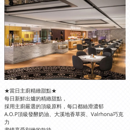
★當日主廚精緻甜點★
每日新鮮出爐的精緻甜點，
採用主廚嚴選的頂級原料，每口都絲滑濃郁
A.O.P頂級發酵奶油、大溪地香草莢、Valrhona巧克
力
盡情享受別緻的款待。