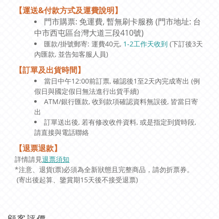
【運送&付款方式及運費說明】
門市購票: 免運費, 暫無刷卡服務 (門市地址: 台
中市西屯區台灣大道三段410號)
匯款/掛號郵寄: 運費40元,
1-2工作天收到
(下訂後3天
內匯款, 並告知客服人員)
【訂單及出貨時間】
當日中午12:00前訂票, 確認後1至2天內完成寄出 (例
假日與國定假日無法進行出貨手續)
ATM/銀行匯款, 收到款項確認資料無誤後, 皆當日寄
出
訂單送出後, 若有修改收件資料, 或是指定到貨時段,
請直接與電話聯絡
【退票退款】
詳情請見
退票須知
*注意、退貨(票)必須為全新狀態且完整商品，請勿折票券。
(寄出後起算、鑒賞期15天後不接受退票)
顧客評價