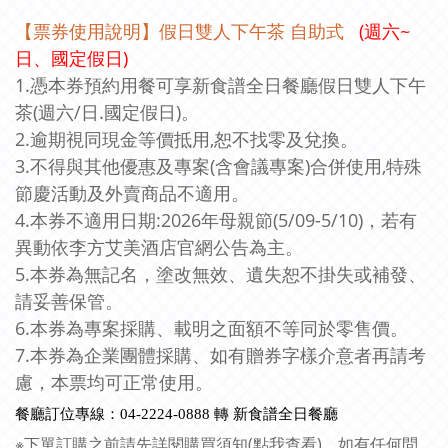
【票券使用說明】假日雙人下午茶 自助式
(週六~
日、國定假日)
1.憑本券預約用餐可享新食譜全日餐廳假日雙人下午
茶(週六/日.國定假日)。
2.逾期視同現金等價抵用,恕不找零及兌換。
3.不得與其他優惠及專案(含會議專案)合併使用,特殊
節慶活動及外賣商品不適用。
4.本券不適用日期:2026年母親節(5/09-5/10)，若有
異動依李方艾美酒店官網公告為主。
5.本券為無記名，塗改無效、遺失恕不掛失或補發、
請妥善保管。
6.
本券為專案採購、載明之面額不等同於零售價。
7.本券為企業團體採購、如有贈券字樣介意者再請考
慮，本票均可正常使用。
餐廳訂位專線：04-2224-0888 轉 新食譜全日餐廳
※下單訂購之前請先詳閱購買須知(
點我查看
)，如有任何問