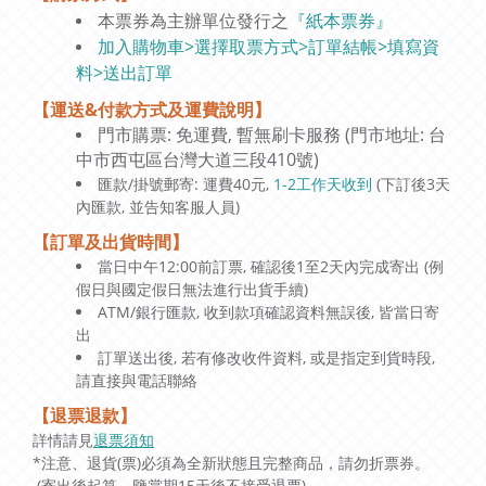
本票券為主辦單位發行之
『紙本票券』
加入購物車>選擇取票方式>訂單結帳>填寫資
料>送出訂單
【運送&付款方式及運費說明】
門市購票: 免運費, 暫無刷卡服務 (門市地址: 台
中市西屯區台灣大道三段410號)
匯款/掛號郵寄: 運費40元,
1-2工作天收到
(下訂後3天
內匯款, 並告知客服人員)
【訂單及出貨時間】
當日中午12:00前訂票, 確認後1至2天內完成寄出 (例
假日與國定假日無法進行出貨手續)
ATM/銀行匯款, 收到款項確認資料無誤後, 皆當日寄
出
訂單送出後, 若有修改收件資料, 或是指定到貨時段,
請直接與電話聯絡
【退票退款】
詳情請見
退票須知
*注意、退貨(票)必須為全新狀態且完整商品，請勿折票券。
(寄出後起算、鑒賞期15天後不接受退票)