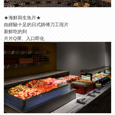
★海鮮與生魚片★
由經驗十足的日式師傅刀工現片
新鮮吃的到
片片Q彈、入口即化