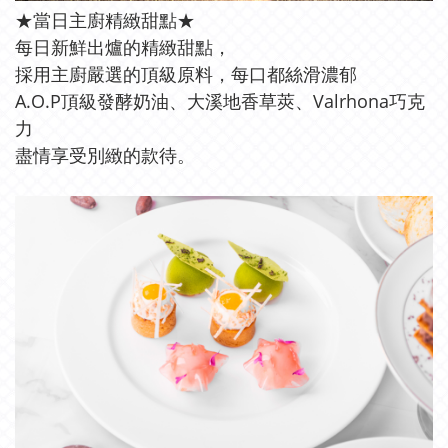
★當日主廚精緻甜點★
每日新鮮出爐的精緻甜點，
採用主廚嚴選的頂級原料，每口都絲滑濃郁
A.O.P頂級發酵奶油、大溪地香草莢、Valrhona巧克
力
盡情享受別緻的款待。