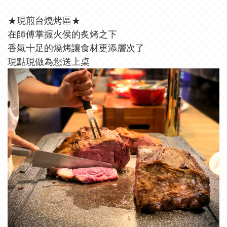
★現煎台燒烤區★
在師傅掌握火侯的炙烤之下
香氣十足的燒烤讓食材更添層次了
現點現做為您送上桌