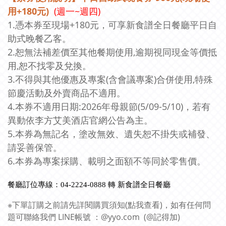
用+180元)
(週一~週四)
1.憑本券至現場+180元，可享新食譜全日餐廳平日自
助式晚餐乙客。
2.恕無法補差價至其他餐期使用,逾期視同現金等價抵
用,恕不找零及兌換。
3.不得與其他優惠及專案(含會議專案)合併使用,特殊
節慶活動及外賣商品不適用。
4.
本券不適用日期:2026年母親節(5/09-5/10)，若有
異動依李方艾美酒店官網公告為主。
5.本券為無記名，塗改無效、遺失恕不掛失或補發、
請妥善保管。
6.
本券為專案採購、載明之面額不等同於零售價。
餐廳訂位專線：04-2224-0888 轉 新食譜全日餐廳
※下單訂購之前請先詳閱購買須知(
點我查看
)，如有任何問
題可聯絡我們 LINE帳號 ：@yyo.com (@記得加)