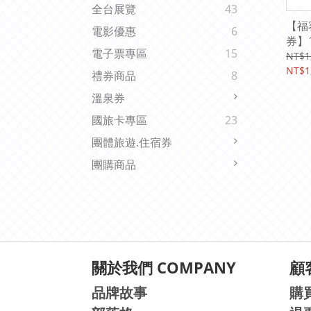
全台展覽
43
【福
電影優惠
6
券】1
電子票專區
15
NT$1
NT$1
禮券商品
8
溫泉券
國旅卡專區
23
團體旅遊.住宿券
團購商品
關於我們 COMPANY
顧客
品牌故事
購