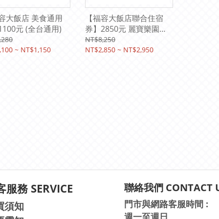
容大飯店 美食通用
【福容大飯店聯合住宿
100元 (全台通用)
券】2850元 麗寶樂園
T11T12麗寶賽車主題旅
,280
NT$8,250
,100 ~ NT$1,150
店 台北 林口 桃園 中壢 高
NT$2,850 ~ NT$2,950
雄 花蓮 淡水漁人碼頭 福
隆 墾丁 福容徠旅
服務 SERVICE
聯絡我們 CONTACT 
門市與網路客服時間 :
買須知
週一至週日