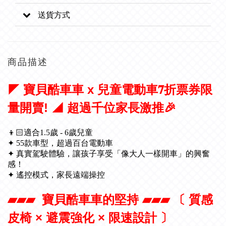
送貨方式
商品描述
◤ 寶貝酷車車 x 兒童電動車𝟕折票券限
量開賣! ◢ 超過千位家長激推🎉
👦🏻適合1.5歲 - 6歲兒童
✦ 55款車型，超過百台電動車
✦
真實駕駛體驗，讓孩子享受「像大人一樣開車」的興奮
感！
✦ 遙控模式，家長遠端操控
▰▰▰ 寶貝酷車車的堅持 ▰▰▰ 〔 質感
皮椅 × 避震強化 × 限速設計 〕