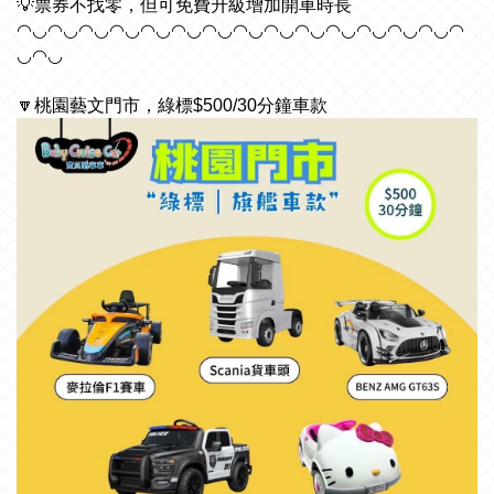
💡票券不找零，但可免費升級增加開車時長
◠◡◠◡◠◡◠◡◠◡◠◡◠◡◠◡◠◡◠◡◠◡◠◡◠◡◠◡◠
◡◠◡
🔽桃園藝文門市，綠標$500/30分鐘車款