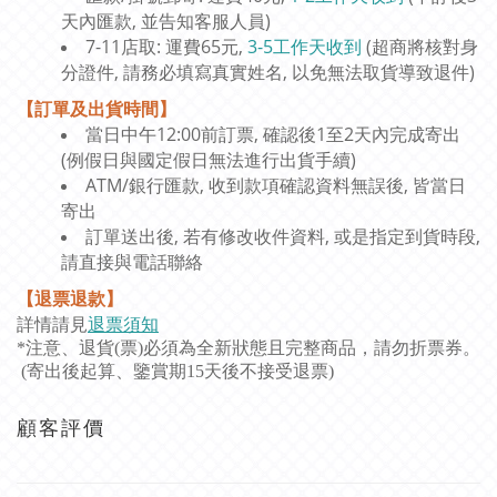
天內匯款, 並告知客服人員)
7-11店取: 運費65元,
3-5工作天收到
(超商將核對身
分證件, 請務必填寫真實姓名, 以免無法取貨導致退件)
【訂單及出貨時間】
當日中午12:00前訂票, 確認後1至2天內完成寄出
(例假日與國定假日無法進行出貨手續)
ATM/銀行匯款, 收到款項確認資料無誤後, 皆當日
寄出
訂單送出後, 若有修改收件資料, 或是指定到貨時段,
請直接與電話聯絡
【退票退款】
詳情請見
退票須知
*注意、退貨(票)必須為全新狀態且完整商品，請勿折票券。
(寄出後起算、鑒賞期15天後不接受退票)
顧客評價