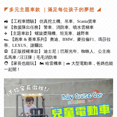
◤多元主題車款 ｜滿足每位孩子的夢想 ◢
🚜 【工程車體驗】 仿真挖土機、吊車、Scania貨車
🚨 【救援隊出任務】 警車、消防車、噴水雲梯車
✈️ 【主題車款】 螺旋槳飛機、坦克車、越野車
🏎️ 【跑車 & 賽車系列】 奧迪、BMW、麥拉倫F1、瑪莎拉
蒂、LEXUS、謝爾比
🎡 【正版授權車款】 迪士尼｜巴斯光年、蜘蛛人、公主南
瓜馬車 / 汪汪隊｜毛毛消防車
🧑 【家長也能玩】 🏍️ 哈雷機車｜🚗 大型電動車，爸媽也能
一起開！