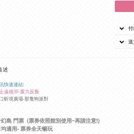
付
送
描述
訊快速連結:
止遠雄3F-重力反叛
口昕境廣場-那隻狗派對
奇幻島 門票
(票券依照館別使用~再請注意!)
日均適用
- 票券全天暢玩