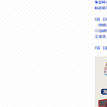
🎠旋轉
🎱超
E區 【
［蜘蛛
🧗‍
五連環
F區 