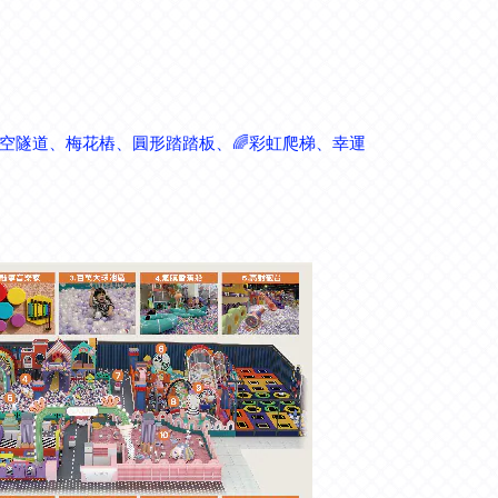
時空隧道、梅花樁、圓形踏踏板、🌈彩虹爬梯、幸運