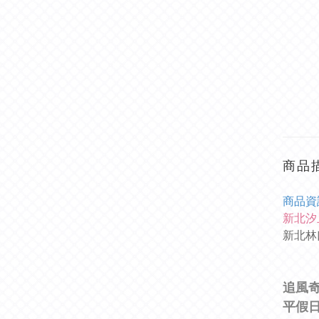
商品
商
品資
新北汐
新北林
追風
平假