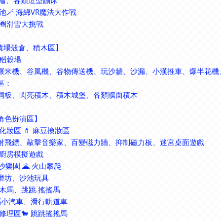
齒輪、各類造型蹦床
綿池🪄 海綿VR魔法大作戰
甜圈滑雪大挑戰
【農場殼倉、積木區】
趣稻穀場
碾米機、谷風機、谷物傳送機、玩沙牆、沙漏、小漢推車、爆半花機、
區：
洞板、閃亮積木、積木城堡、各類牆面積木
【角色扮演區】
主化妝區 💄 麻豆換妝區
樂射飛鏢、敲擊音樂家、百變磁力牆、抑制磁力板、迷宮桌面遊戲
市廚房模擬遊戲
沙樂園 🌋 火山攀爬
地磨坊、沙池玩具
轉木馬、跳跳.搖搖馬
金屬小汽車、滑行軌道車
修理區🐎 跳跳搖搖馬