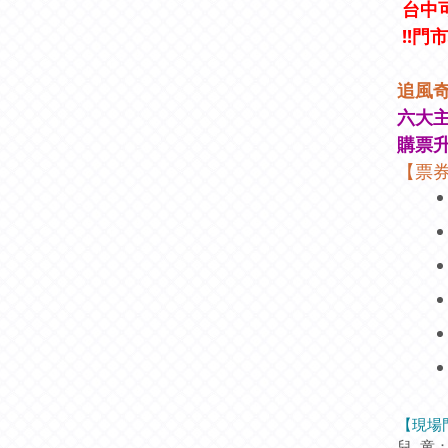
台中可
!!門
追風
六大
購票升
【票
【現場
兒 童：7