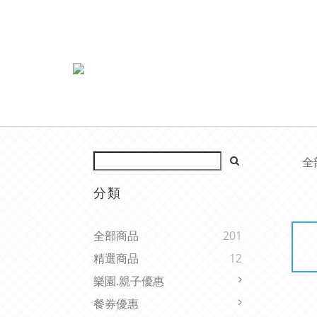
全
分類
全部商品
201
精選商品
12
樂園.親子優惠
餐券優惠