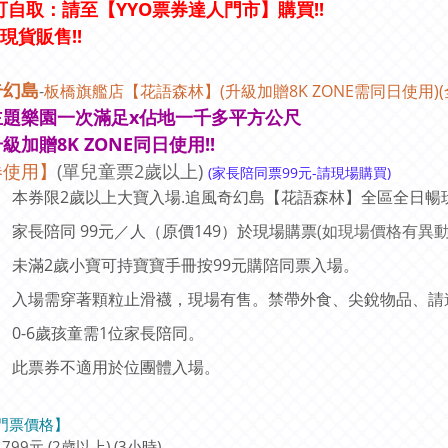
自取：請至【YYO票券達人門市】購買!!
市現貨販售!!
奇幻島
-
板橋旗艦店【花語森林】(升級加贈8K ZONE需同日使用)
主題樂園一次滿足x佔地一千多平方公尺
級加贈8K ZONE同日使用!!
券使用
】
(單兒童票2歲以上)
(
家長陪同票99元-請現場購買)
本券限2歲以上大寶入場.追風奇幻島【花語森林】全區全日
家長陪同 99元／人（原價149）於現場購票
(如現場價格有異
未滿2歲小寶可持寶寶手冊按99元購陪同票入場。
入場需穿著顆粒止滑襪，現場有售。禁帶外食、尖銳物品、請
0-6歲孩童需1位家長陪同。
此票券不適用於位團體入場。
門票價格
】
99元 (2歲以上) (3小時)