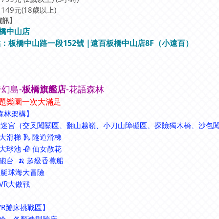
149元(18歲以上)
資訊
】
橋中山店
地點：板橋中山路一段152號 |遠百板橋中山店8F（小遠百）
幻島-
板橋旗艦店
-花語森林
題樂園一次大滿足
【森林架構】
♂ 繩網迷宮（交叉闖關區、翻山越嶺、小刀山障礙區、探險獨木橋、沙包
叭大滑梯 🛝 隧道滑梯
萬大球池 🥀 仙女散花
射砲台 🍌 超級香蕉船
 橡皮艇球海大冒險
法VR大做戰
VR蹦床挑戰區】