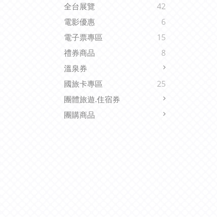
全台展覽
42
電影優惠
6
電子票專區
15
禮券商品
8
溫泉券
國旅卡專區
25
團體旅遊.住宿券
團購商品