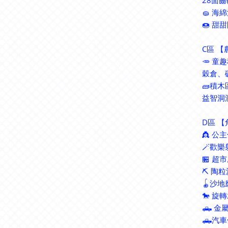
28面
🧽 海
🍩 甜
C區 
🥕 童
穀倉、
🧱積木
益智洞
D區 
👸 公
🪄歡
🏪 超
⛏ 陶粒
🪀沙
🐎 旋
🛻 
🛻汽車