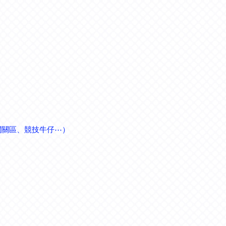
闖關區、競技牛仔⋯）