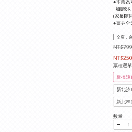
●本票為
  加贈8
(家長陪
●票券全
全店，台
NT$799
NT$250
票種選
板橋遠
新北汐
新北林
數量