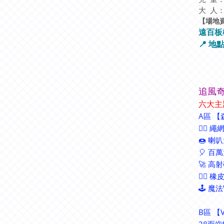
大 人：
【場地
遠百板
📍 
追風奇
六大主
A區 
🧗‍
🍩 喇
🎈 百
🚀 高
🚣‍♀
🕹 魔
B區 【