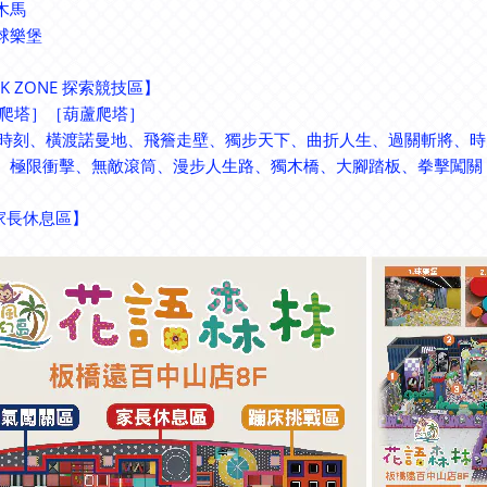
木馬
級球樂堡
8K ZONE 探索競技區】
爬塔］［葫蘆爬塔］
♂巔峰時刻、橫渡諾曼地、飛簷走壁、獨步天下、曲折人生、過關斬將、
、極限衝擊、無敵滾筒、漫步人生路、獨木橋、大腳踏板、拳擊闖關
【家長休息區】