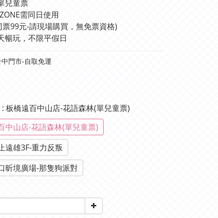
單兒童票
K ZONE需同日使用
同票99元-請現場購買，無免票資格)
天暢玩，不限平假日
中門市-自取免運
單
: 板橋遠百中山店-花語森林(單兒童票)
百中山店-花語森林(單兒童票)
止遠雄3F-重力反叛
口昕境廣場-那隻狗派對