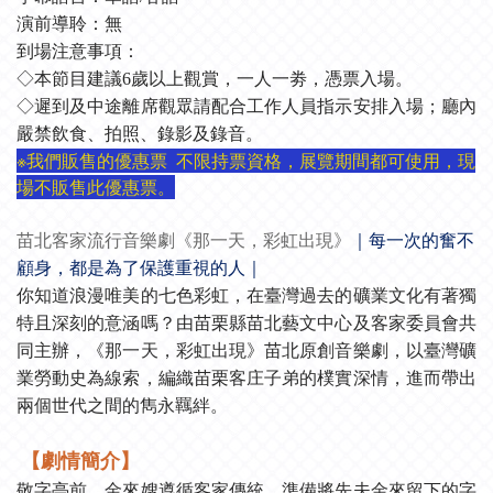
演前導聆：無
到場注意事項：
◇本節目建議6歲以上觀賞，一人一劵，憑票入場。
◇遲到及中途離席觀眾請配合工作人員指示安排入場；廳內
嚴禁飲食、拍照、錄影及錄音。
※我們販售的優惠票 不限持票資格，展覽期間都可使用，現
場不販售此優惠票。
苗北客家流行音樂劇《那一天，彩虹出現》
｜每一次的奮不
顧身，都是為了保護重視的人｜
你知道浪漫唯美的七色彩虹，在臺灣過去的礦業文化有著獨
特且深刻的意涵嗎？由苗栗縣苗北藝文中心及客家委員會共
同主辦，《那一天，彩虹出現》苗北原創音樂劇，以臺灣礦
業勞動史為線索，編織苗栗客庄子弟的樸實深情，進而帶出
兩個世代之間的雋永羈絆。
【劇情簡介
】
敬字亭前，金來嫂遵循客家傳統，準備將先夫金來留下的字