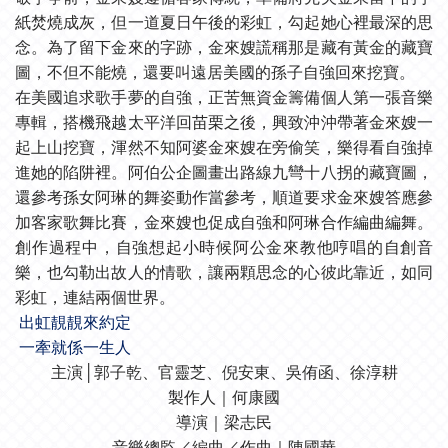
紙焚燒成灰，但一道夏日午後的彩虹，勾起她心裡最深的思
念。為了留下金來的字跡，金來嫂謊稱那是藏有黃金的藏寶
圖，不但不能燒，還要叫遠居美國的孫子自強回來挖寶。
在美國追求歌手夢的自強，正苦無資金籌備個人第一張音樂
專輯，搭機飛越太平洋回苗栗之後，興致沖沖帶著金來嫂一
起上山挖寶，渾然不知阿婆金來嫂在旁偷笑，樂得看自強掉
進她的陷阱裡。阿伯公企圖畫出路線九彎十八拐的藏寶圖，
還參考孫女阿琳的舞姿動作當參考，順道要求金來嫂答應參
加客家歌舞比賽，金來嫂也促成自強和阿琳合作編曲編舞。
創作過程中，自強想起小時候阿公金來教他哼唱的自創音
樂，也勾勒出故人的情歌，讓兩顆思念的心彼此靠近，如同
彩虹，連結兩個世界。
出虹靚靚來約定
一牽就係一生人
主演│郭子乾、官靈芝、倪安東、吳侑函、徐淳耕
製作人｜何康國
導演｜梁志民
音樂總監／編曲／作曲｜陳國華