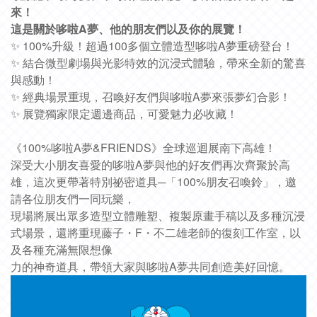
來！
這是關於哆啦A夢、他的朋友們以及你的展覽！
✨ 100%升級！超過100多個立體造型哆啦A夢重磅登台！
✨ 結合微型劇場與光影特效的沉浸式體驗，帶來全新的驚喜
與感動！
✨ 經典場景重現，召喚好友們與哆啦A夢來張夢幻合影！
✨ 展覽獨家限定週邊商品，可愛魅力必收藏！
《100%哆啦A夢&FRIENDS》全球巡迴展南下高雄！
深受大小朋友喜愛的哆啦A夢與他的好友們再次齊聚於高
雄，這次更帶著特別祕密道具─「100%朋友召喚鈴」，邀
請各位朋友們一同玩樂，
現場將展出眾多造型立體雕塑、複製原畫手稿以及多種沉浸
式場景，還將重現藤子・F・不二雄老師的復刻工作室，以
及各種充滿無限想像
力的神奇道具，帶領大家與哆啦A夢共同創造美好回憶。