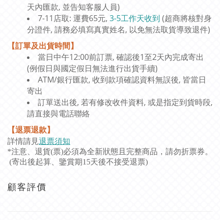
天內匯款, 並告知客服人員)
7-11店取: 運費65元,
3-5工作天收到
(超商將核對身
分證件, 請務必填寫真實姓名, 以免無法取貨導致退件)
【訂單及出貨時間】
當日中午12:00前訂票, 確認後1至2天內完成寄出
(例假日與國定假日無法進行出貨手續)
ATM/銀行匯款, 收到款項確認資料無誤後, 皆當日
寄出
訂單送出後, 若有修改收件資料, 或是指定到貨時段,
請直接與電話聯絡
【退票退款】
詳情請見
退票須知
*注意、退貨(票)必須為全新狀態且完整商品，請勿折票券。
(寄出後起算、鑒賞期15天後不接受退票)
顧客評價