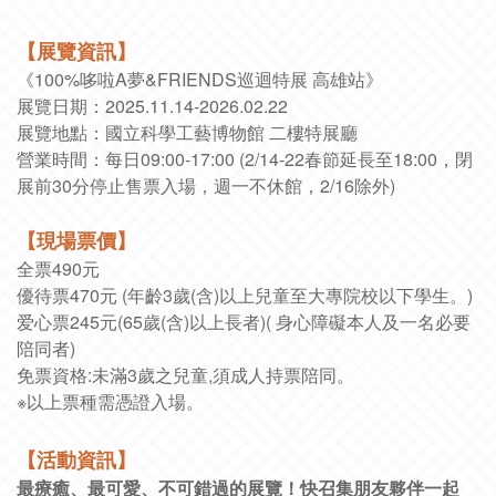
【展覽資訊
】
《100%哆啦A夢&FRIENDS巡迴特展 高雄站》
展覽日期：2025.11.14-2026.02.22
展覽地點：國立科學工藝博物館 二樓特展廳
營業時間：每日09:00-17:00 (2/14-22春節延長至18:00，閉
展前30分停止售票入場，週一不休館，2/16除外)
【現場票價
】
全票490元
優待票470元 (
年齡3歲(含)以上兒童至大專院校以下學生。)
爱心票245元(
65歲(含)以上長者)(
身心障礙本人及一名必要
陪同者)
免票資格:未滿3歲之兒童,須成人持票陪同。
※以上票種需憑證入場。
【活動資訊
】
最療癒、最可愛、不可錯過的展覽！快召集朋友夥伴一起