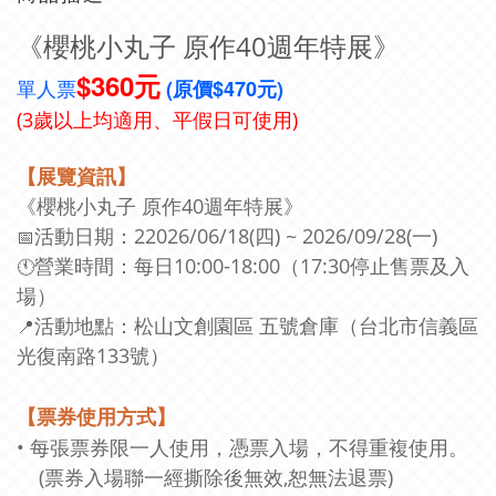
《櫻桃小丸子 原作40週年特展》
$360元
單人票
(原價$470元)
(3歲以上均適用、平假日可使用)
【展覽資訊
】
《櫻桃小丸子 原作40週年特展》
活動日期：22026/06/18(四) ~ 2026/09/28(一)
📅
營業時間：每日10:00-18:00（17:30停止售票及入
🕚
場）
活動地點：
松山文創園區 五號倉庫（台北市信義區
📍
光復南路133號）
【票券使用方式
】
• 每張票券限一人使用，憑票入場，不得重複使用。
(
票券入場聯一經撕除後無效,恕無法退
票)