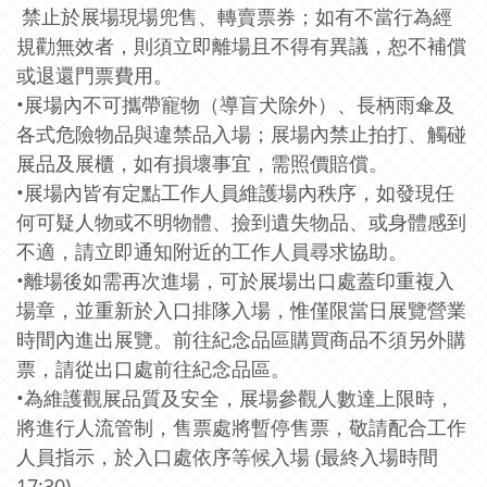
禁止於展場現場兜售、轉賣票券；如有不當行為經
規勸無效者，則須立即離場且不得有異議，恕不補償
或退還門票費用。
•展場內不可攜帶寵物（導盲犬除外）、長柄雨傘及
各式危險物品與違禁品入場；展場內禁止拍打、觸碰
展品及展櫃，如有損壞事宜，需照價賠償。
•展場內皆有定點工作人員維護場內秩序，如發現任
何可疑人物或不明物體、撿到遺失物品、或身體感到
不適，請立即通知附近的工作人員尋求協助。
•離場後如需再次進場，可於展場出口處蓋印重複入
場章，並重新於入口排隊入場，惟僅限當日展覽營業
時間內進出展覽。前往紀念品區購買商品不須另外購
票，請從出口處前往紀念品區。
•為維護觀展品質及安全，展場參觀人數達上限時，
將進行人流管制，售票處將暫停售票，敬請配合工作
人員指示，於入口處依序等候入場 (最終入場時間
17:30)。