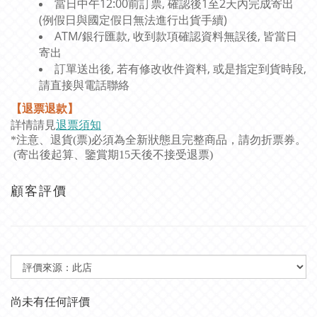
當日中午12:00前訂票, 確認後1至2天內完成寄出
(例假日與國定假日無法進行出貨手續)
ATM/銀行匯款, 收到款項確認資料無誤後, 皆當日
寄出
訂單送出後, 若有修改收件資料, 或是指定到貨時段,
請直接與電話聯絡
【退票退款】
詳情請見
退票須知
*注意、退貨(票)必須為全新狀態且完整商品，請勿折票券。
(寄出後起算、鑒賞期15天後不接受退票)
顧客評價
尚未有任何評價