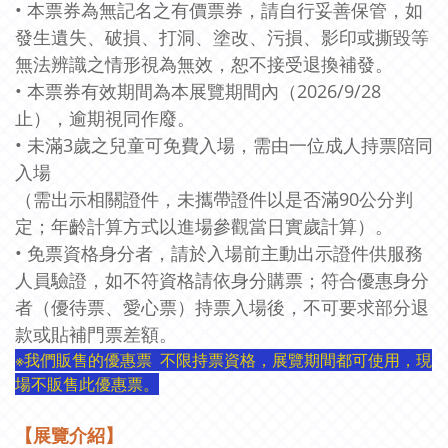
•
本票券為無記名之有價票券，請自行妥善保管，如
發生遺失、破損、打洞、塗改、污損、影印或撕毀等
無法辨識之情形視為無效，恕不接受退換補發。
• 本票券有效期間為本展覽期間內（2026/9/28
止），逾期視同作廢。
• 未滿3歲之兒童可免費入場，需由一位成人持票陪同
入場
（需出示相關證件，未攜帶證件以是否滿90公分判
定；年齡計算方式以進場參觀當日實歲計算）。
• 免票資格身分者，請於入場前主動出示證件供服務
人員驗證，如不符資格請依身分購票；符合優惠身分
者（優待票、愛心票）持票入場後，不可要求部分退
款或貼補門票差額。
※我們販售的優惠票 不限持票資格，展覽期間都可使用，現
場不販售此優惠票。
【展覽介紹
】