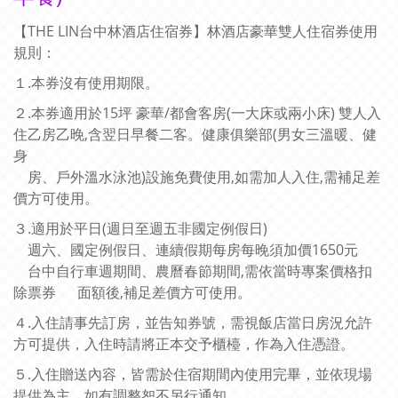
【THE LIN台中林酒店住宿券】林酒店豪華雙人住宿券使用
規則：
１.本券沒有使用期限。
２.本券適用於15坪 豪華/都會客房(一大床或兩小床) 雙人入
住乙房乙晚,含翌日早餐二客。健康俱樂部(男女三溫暖、健
身
房、戶外溫水泳池)設施免費使用,如需加人入住,需補足差
價方可使用。
３.適用於平日(週日至週五非國定例假日)
週六、國定例假日、連續假期每房每晚須加價1650元
台中自行車週期間、農曆春節期間,需依當時專案價格扣
除票券
面額後,補足差價方可使用。
４.入住請事先訂房，並告知券號，需視飯店當日房況允許
方可提供，入住時請將正本交予櫃檯，作為入住憑證。
５.入住贈送內容，皆需於住宿期間內使用完畢，並依現場
提供為主，如有調整恕不另行通知。