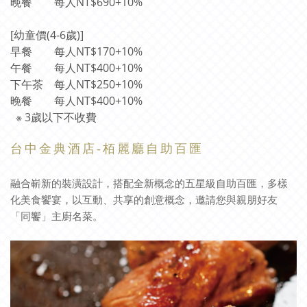
晚餐
每人NT$690+10%
[幼童價(4-6歲)]
早餐
每人NT$170+10%
午餐
每人NT$400+10%
下午茶
每人NT$250+10%
晚餐
每人NT$400+10%
※ 3歲以下不收費
台
中
金
典
酒
店
-
栢
麗
廳
自
助
百
匯
融合嶄新的裝潢設計，搭配全新概念的五星級自助百匯，多樣
化美食饗宴，以互動、共享的創意概念，邀請您與親朋好友
「同饗」主廚名菜。