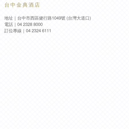
台
中
金
典
酒
店
地址｜台中市西區健行路1049號 (台灣大道口)
電話
｜
04 2328 8000
訂位專線
｜
04 2324 6111