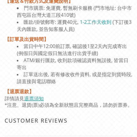
【運送＆付款方式及運費說明】
門市購票: 免運費, 暫無刷卡服務 (門市地址: 台中市
西屯區台灣大道三段410號)
匯款/掛號郵寄: 運費40元,
1-2工作天收到
(下訂後3
天內匯款, 並告知客服人員)
【訂單及出貨時間】
當日中午12:00前訂票, 確認後1至2天內完成寄出
(例假日與國定假日無法進行出貨手續)
ATM/銀行匯款, 收到款項確認資料無誤後, 皆當日
寄出
訂單送出後, 若有修改收件資料, 或是指定到貨時段,
請直接與電話聯絡
【退票退款】
詳情請見
退票須知
*注意、退貨(票)必須為全新狀態且完整商品，請勿折票券。
CUSTOMER REVIEWS