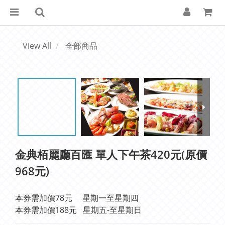
View All
全部商品
金典栢麗廳百匯 單人下午茶420元(原價
968元)
本券需加價78元     星期一至星期四
本券需加價188元   星期五-至星期日