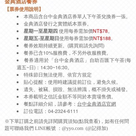
金典酒店餐券
【票券使用說明】
本商品含台中金典酒店券單人下午茶兌換券一張
。
金典酒店發行之實體紙本票券。
使用每券需加價
NT$78
。
星期一至星期四
使用每券需加價
NT$188
。
星期五-至星期日
餐券效期持續更新。(購買前請先詢問)
餐券已含10%服務費，不另外收服務費。
餐券適用於「台中金典酒店」自助百匯下午茶(每
週五~日)：14:30~16:30。
特殊節日無法使用、依官方規定
貼心提醒：使用時建議提前訂位，避免久候。
遺失、被竊、損毀、無法辨識，概不掛失或補發。
本券載明之信託金額不等同於本賣場售價。
餐點詳細介紹，請參考：
台中金典酒店官網
訂位電話：04-2324-6111
※下單訂購之前請先詳閱購買須知(
點我查看
)，如有任何問
題可聯絡我們 LINE帳號 ：@yyo.com (@記得加)