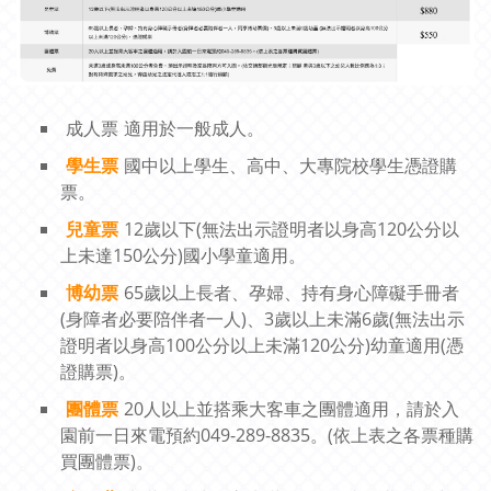
成人票
適用於一般成人。
學生票
國中以上學生、高中、大專院校學生憑證購
票。
兒童票
12歲以下(無法出示證明者以身高120公分以
上未達150公分)國小學童適用。
博幼票
65歲以上長者、孕婦、持有身心障礙手冊者
(身障者必要陪伴者一人)、3歲以上未滿6歲(無法出示
證明者以身高100公分以上未滿120公分)幼童適用(憑
證購票)。
團體票
20人以上並搭乘大客車之團體適用，請於入
園前一日來電預約049-289-8835。(依上表之各票種購
買團體票)。