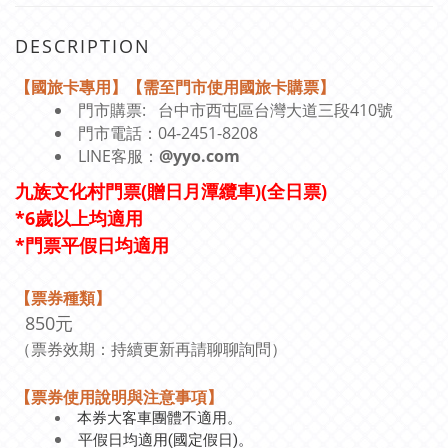
DESCRIPTION
【國旅卡專用】【需至門市使用國旅卡購票】
門市購票: 台中市西屯區台灣大道三段410號
門市電話：04-2451-8208
LINE客服：
@yyo.com
九族文化村門票(贈日月潭纜車)(全日票)
*6歲以上均適用
*門票平假日均適用
【票券種類】
850元
（
票券效期：持續更新再請聊聊詢問）
【票券使用說明與注意事項】
本券大客車團體不適用。
平假日均適用(國定假日)。