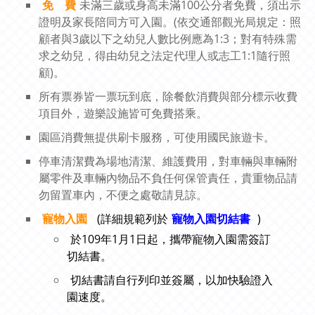
免 費
未滿三歲或身高未滿100公分者免費，須出示
證明及家長陪同方可入園。(依交通部觀光局規定：照
顧者與3歲以下之幼兒人數比例應為1:3；對有特殊需
求之幼兒，得由幼兒之法定代理人或志工1:1隨行照
顧)。
所有票券皆一票玩到底，除餐飲消費與部分標示收費
項目外，遊樂設施皆可免費搭乘。
園區消費無提供刷卡服務，可使用國民旅遊卡。
停車清潔費為場地清潔、維護費用，對車輛與車輛附
屬零件及車輛內物品不負任何保管責任，貴重物品請
勿留置車內，不便之處敬請見諒。
寵物入園
(詳細規範列於
寵物入園切結書
)
於109年1月1日起，攜帶寵物入園需簽訂
切結書。
切結書請自行列印並簽屬，以加快驗證入
園速度。