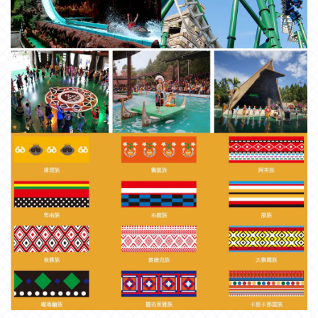
【運送＆付款方式及運費說明】
門市購票: (門市地址: 台中市西屯區台灣大道三段
410號)
【訂單及出貨時間】
門市購票辦理
【退票退款】
詳情請見
退票須知