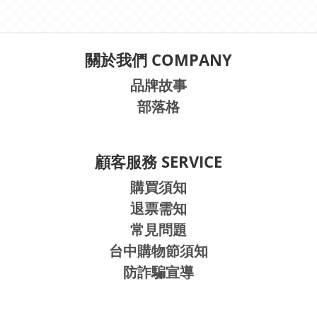
購買須知
退票需知
常見問題
台中購物節須知
防詐騙宣導
聯絡我們 CONTACT US
門市與網路客服時間 :
週一至週日
09:00-18:00
(每日營業.全年無休)
@yyo.com
Line線上客服：
門市電話 : (04) 2451-8208
門市地址 : 台中市西屯區臺灣大道三段410號