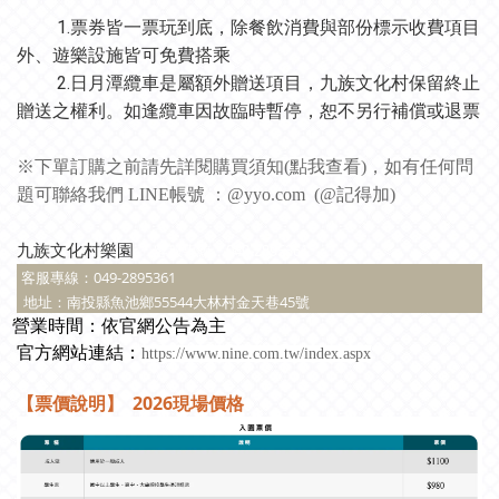
1.票券皆一票玩到底，除餐飲消費與部份標示收費項目
外、遊樂設施皆可免費搭乘
2.日月潭纜車是屬額外贈送項目，九族文化村保留終止
贈送之權利。如逢纜車因故臨時暫停，恕不另行補償或退票
※下單訂購之前請先詳閱購買須知(
點我查看
)，如有任何問
題可聯絡我們 LINE帳號 ：@yyo.com (@記得加)
九族文化村樂園
客服專線：
049-2895361
049-2895361
客服專線：
南投縣魚池鄉
55544
大林村金天巷
45
號
地址：
營業時間：依官網公告為主
官方網站連結：
https://www.nine.com.tw/index.aspx
【票價說明】 2026現場價格