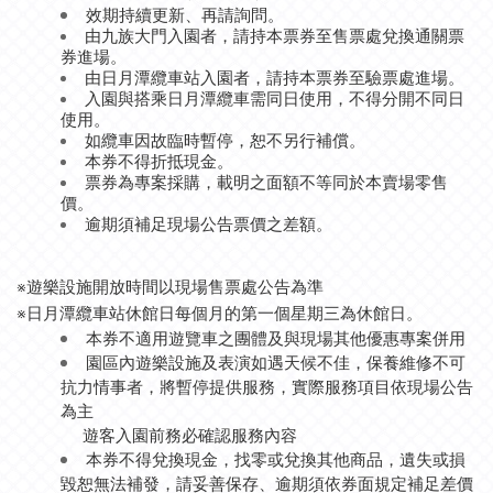
效期持續更新、再請詢問。
由九族大門入園者，請持本票券至售票處兌換通關票
券進場。
由日月潭纜車站入園者，請持本票券至驗票處進場。
入園與搭乘日月潭纜車需同日使用，不得分開不同日
使用。
如纜車因故臨時暫停，恕不另行補償。
本券不得折抵現金。
票券為專案採購，載明之面額不等同於本賣場零售
價。
逾期須補足現場公告票價之差額。
※遊樂設施開放時間以現場售票處公告為準
※日月潭纜車站休館日每個月的第一個星期三為休館日。
本券不適用遊覽車之團體及與現場其他優惠專案併用
園區內遊樂設施及表演如遇天候不佳，保養維修不可
抗力情事者，將暫停提供服務，實際服務項目依現場公告
為主
遊客入園前務必確認服務內容
本券不得兌換現金，找零或兌換其他商品，遺失或損
毀恕無法補發，請妥善保存、逾期須依券面規定補足差價