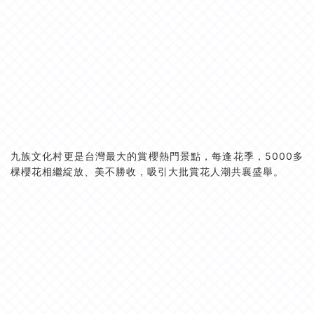
九族文化村更是台灣最大的賞櫻熱門景點，每逢花季，5000多
棵櫻花相繼綻放、美不勝收，吸引大批賞花人潮共襄盛舉。