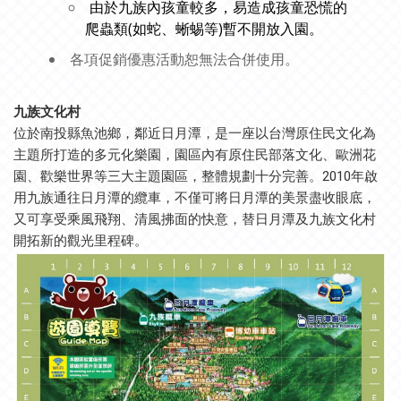
由於九族內孩童較多，易造成孩童恐慌的
爬蟲類(如蛇、蜥蜴等)暫不開放入園。
各項促銷優惠活動恕無法合併使用。
九族文化村
位於南投縣魚池鄉，鄰近日月潭，是一座以台灣原住民文化為
主題所打造的多元化樂園，園區內有原住民部落文化、歐洲花
園、歡樂世界等三大主題園區，整體規劃十分完善。2010年啟
用九族通往日月潭的纜車，不僅可將日月潭的美景盡收眼底，
又可享受乘風飛翔、清風拂面的快意，替日月潭及九族文化村
開拓新的觀光里程碑。