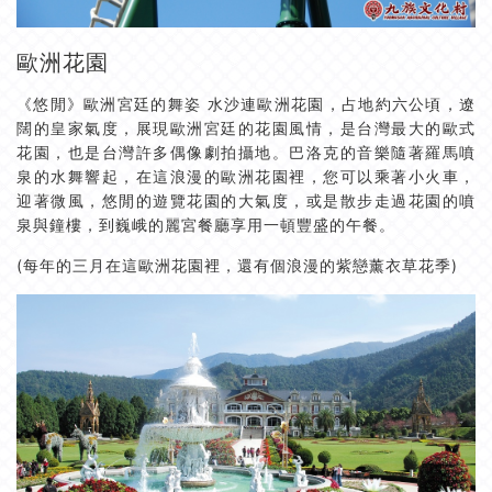
歐洲花園
《悠閒》歐洲宮廷的舞姿 水沙連歐洲花園，占地約六公頃，遼
闊的皇家氣度，展現歐洲宮廷的花園風情，是台灣最大的歐式
花園，也是台灣許多偶像劇拍攝地。巴洛克的音樂隨著羅馬噴
泉的水舞響起，在這浪漫的歐洲花園裡，您可以乘著小火車，
迎著微風，悠閒的遊覽花園的大氣度，或是散步走過花園的噴
泉與鐘樓，到巍峨的麗宮餐廳享用一頓豐盛的午餐。
(每年的三月在這歐洲花園裡，還有個浪漫的紫戀薰衣草花季)