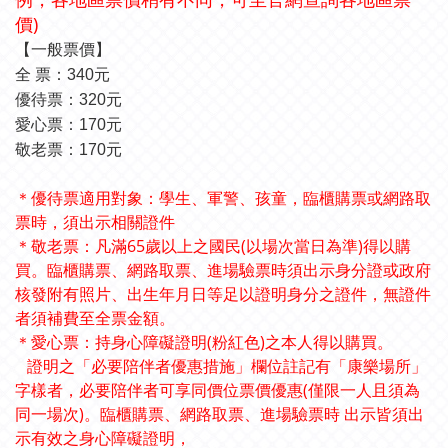
價
)
【一般票價】
全 票：340元
優待票：320元
愛心票：170元
敬老票：170元
＊優待票適用對象：學生、軍警、孩童，臨櫃購票或網路取
票時，須出示相關證件
＊敬老票：凡滿65歲以上之國民(以場次當日為準)得以購
買。臨櫃購票、網路取票、進場驗票時須出示身分證或政府
核發附有照片、出生年月日等足以證明身分之證件，無證件
者須補費至全票金額。
＊愛心票：持身心障礙證明(粉紅色)之本人得以購買。
證明之「必要陪伴者優惠措施」欄位註記有「康樂場所」
字樣者，必要陪伴者可享同價位票價優惠(僅限一人且須為
同一場次)。臨櫃購票、網路取票、進場驗票時 出示皆須出
示有效之身心障礙證明，