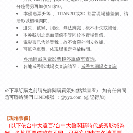
分鐘需另再加價NT$10。
本優惠票升等 、TITAN2D或3D 都需現場補差價、請
洽影城櫃檯詢問。
遺失、被竊、損毀、無法辨識，概不掛失或補發。
本券載明之票面價值不等同於本賣場售價。
電影票已含娛樂稅，故不會額外開立收據。
可抵停車費、依現場規定停放時間。
各地區威秀電影票根停車優惠查詢
。
各地威秀影城場次查詢請至：
威秀官網場次查詢
※下單訂購之前請先詳閱購買須知(
點我查看
)，如有任何問
題可聯絡我們 LINE帳號 ：@yyo.com (@記得加)
【現場票價】
(以下依
台中大遠百/台中大魯閣新時代威秀影城為
例，各地區票價稍有不同，可至官網查詢各地區票