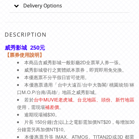
Delivery Options
DESCRIPTION
威秀影城 250元
【票券使用說明】
本商品含威秀影城一般影廳2D全票單人券一張
。
威秀影城發行之實體紙本票券，即買即用免兌換。
本優惠票不分平假日皆可使用。
本優惠票適用「台中大遠百/台中大魯閣/ 桃園統領/林
口M.O.P/台南/高雄/」地區之威秀影城
。
若於
台中MUVIE老虎城、台北地區、頭份、新竹地區
使用，需現場
補差價
。
逾期現場補
$30
。
片長 150分鐘(含)以上之電影需加價NT$20，每增加30
分鐘需另再加價NT$10。
本優惠票升等 IMAX、ATMOS、TITAN2D或3D 都需