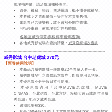
現場補差價、請洽影城櫃檯詢問。
遺失、被竊、損毀、無法辨識，概不掛失或補發。
本券載明之票面價值不等同於本賣場售價。
電影票已含娛樂稅，故不會額外開立收據。
可抵停車費、依現場規定停放時間。
各地區威秀電影票根停車優惠查詢
。
各地威秀影城場次查詢請至：
威秀官網場次查詢
---------------------------------------------------------------------------------
威秀影城 台中老虎城 270元
【票券使用說明】
本商品含威秀影城一般影廳2D全票單人券一張
。
威秀影城發行之實體紙本票券，即買即用免兌換。
本優惠票不分平假日皆可使用。
本優惠票適用「台中MUVIE老虎城、MUVIE
CINMAS、台北信義、台北京站、板橋大遠百或新竹區威
秀影城」地區之威秀影城
。
逾期現場補
$30
。
片長 150分鐘(含)以上之電影需加價NT$20，每增加30