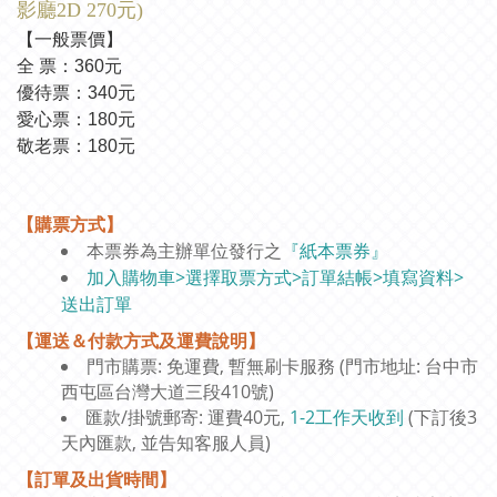
影廳2D 270元)
【一般票價】
全 票：360元
優待票：340元
愛心票：180元
敬老票：180元
【購票方式】
本票券為主辦單位發行之
『紙本票券』
加入購物車>選擇取票方式>訂單結帳>填寫資料>
送出訂單
【運送＆付款方式及運費說明】
門市購票: 免運費, 暫無刷卡服務 (門市地址: 台中市
西屯區台灣大道三段410號)
匯款/掛號郵寄: 運費40元,
1-2工作天收到
(下訂後3
天內匯款, 並告知客服人員)
【訂單及出貨時間】