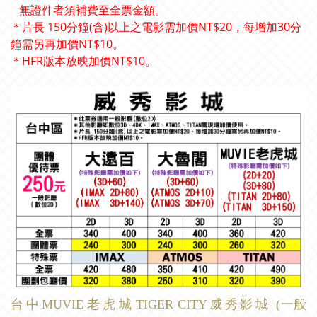
無證件者須補費至全票金額。
＊片長 150分鐘(含)以上之電影需加價NT$20，每增加30分
鐘需另再加價NT$10。
＊HFR版本放映加價NT$10。
台
中
MUVIE
老
虎 城 TIGER CITY
威
秀
影
城 (一般