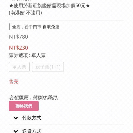
★使用於新莊旗艦館需現場加價50元★
(南港館-不適用)
全店，台中門市-自取免運
NT$780
NT$230
票券選項
: 單人票
單人票
親子票(1+1)
售完
若想購買，請聯絡我們。
聯絡我們
付款方式
送貨方式