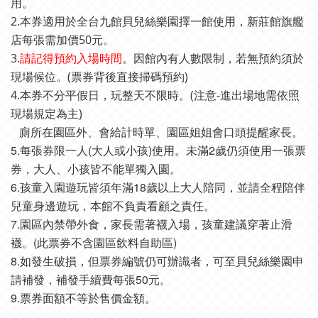
用。
2.本券適用於全台九館貝兒絲樂園擇一館使用，新莊館旗艦
店每張需加價50元。
3.
請記得預約入場時間
。因館內有人數限制，若無預約須於
現場候位。(票券背後直接掃碼預約)
4.本券不分平假日，玩整天不限時。(注意-進出場地需依照
現場規定為主)
廁所在園區外、會給計時單、園區姐姐會口頭提醒家長。
5.每張券限一人(大人或小孩)使用。未滿2歲仍須使用一張票
券，大人、小孩皆不能單獨入園。
6.孩童入園遊玩皆須年滿18歲以上大人陪同，並請全程陪伴
兒童身邊遊玩，本館不負責看顧之責任。
7.園區內禁帶外食，家長需著襪入場，孩童建議穿著止滑
襪。(
不含園區飲料自助區)
此票券
8.如發生破損，但票券編號仍可辦識者，可至貝兒絲樂園申
請補發，補發手續費每張50元。
9.票券面額不等於售價金額。