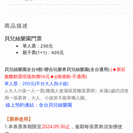
商品描述
貝兒絲樂園門票
單人票：230元
親子票
(1+1)
：420元
貝兒絲樂園全台9館-聯合玩樂券
貝兒絲樂園(全台通用)
(
★
新莊
旗艦館需現場加價50元★)
(南港館-不適用
)
單人票：200元(不分大人與小孩)
⚠️大人小孩一人一票(幾個人進場就買幾張票唷）未滿2歲仍須使
用一張票券；大人、小孩皆不能單獨入園。
線上預約連結：全台貝兒絲樂園
【票券使用
】
1.本券票券期限至
2024.09.30止
，逾期每張票券須加價使