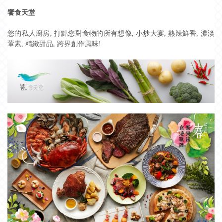
饗食天堂
您的私人廚房, 打點您對食物的所有想像, 小炒大宴, 熱辣鮮香, 濃淡
葷素, 精緻甜品, 跨界創作風味!