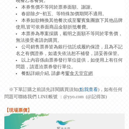
晚餐乙客餐費。
本券售價不等同於票券面額、謝謝。
春節除夕~初五、等特殊加價期間不適用。
本券如欲轉換其他餐次或至饗賓集團旗下其他品牌
使用,皆可依券面商品金額折抵餐費。
本票券為專案採購，載明之面額不等同於零售價，
無法接受者請勿購買。
公司銷售票券皆為銀行信託或履約保證，且為不記
名之有價證券，如遺失依法恕不補發，請妥善保管。
以上內容係由票券發行單位提供，如使用上有任何
問題，請逕洽票券發行單位。
餐點詳細介紹, 請參考
饗食天堂官網
※下單訂購之前請先詳閱購買須知(
點我查看
)，如有任何
問題可聯絡我們 LINE帳號 ：@yyo.com (@記得加)
【現場票價】