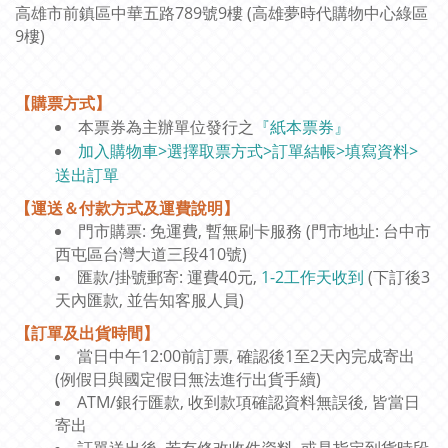
高雄市前鎮區中華五路789號9樓 (高雄夢時代購物中心綠區
9樓)
【購票方式】
本票券為主辦單位發行之
『紙本票券』
加入購物車>選擇取票方式>訂單結帳>填寫資料>
送出訂單
【運送＆付款方式及運費說明】
門市購票: 免運費, 暫無刷卡服務 (門市地址: 台中市
西屯區台灣大道三段410號)
匯款/掛號郵寄: 運費40元,
1-2工作天收到
(下訂後3
天內匯款, 並告知客服人員)
【訂單及出貨時間】
當日中午12:00前訂票, 確認後1至2天內完成寄出
(例假日與國定假日無法進行出貨手續)
ATM/銀行匯款, 收到款項確認資料無誤後, 皆當日
寄出
訂單送出後, 若有修改收件資料, 或是指定到貨時段,