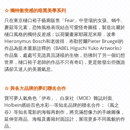
☆ 獨特衝突感的暗黑美學系列
只在東京樋口裕子藝廊販售「Fear」中登場的女孩、蝸牛、
蘑菇等元素，恐怖風格表現結合可愛怪奇圖樣，製造出屬於
樋口風格的獨特反差感；以荷蘭畫家耶羅尼米斯．波希
Hieronymus Bosch和老彼得．布勒哲爾Pieter Bruegel的
作品為藍本重新詮釋的《BABEL Higuchi Yuko Artworks》
作品集，處處可見詭異且謎樣的生物，彷彿到了另一個幻想
世界，樋口裕子老師的作品不只有奇幻，更是散發出些微詭
譎卻又迷人的美麗氣息。
☆ 與各大品牌的夢幻聯名合作
寶可夢人氣角色「伊布」、白泉社《MOE》雜誌封面、
Holbein繽紛百色水彩⋯等知名品牌的聯名合作；《風之
谷》等知名電影的海報再創作，將充滿想像力的手繪圖像，
延伸至商品、海報及書籍封面設計，展現更多不同風貌的作
品。