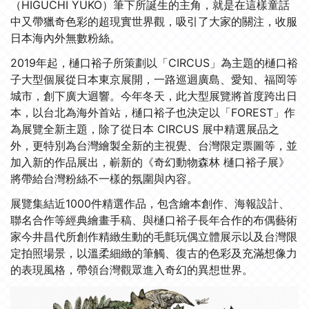
（HIGUCHI YUKO）筆下所誕生的主角，就是在這樣童話
中又帶獵奇色彩的超現實世界觀，吸引了大家的關注，收服
日本海內外無數粉絲。
2019年起，樋口裕子所策劃以「CIRCUS」為主題的樋口裕
子大型個展從日本東京展開，一路巡迴廣島、愛知、福岡等
城市，創下廣大迴響。今年冬天，此大型展覽將首度跨出日
本，以台北為海外首站，樋口裕子也決定以「FOREST」作
為展覽全新主題，除了從日本 CIRCUS 展中精選展品之
外，更特別為台灣繪製全新的主視覺、台灣限定票圖等，並
加入新的作品展出，嶄新的《奇幻動物森林 樋口裕子展》
將帶給台灣粉絲不一樣的氛圍與內容。
展覽集結近1000件精選作品，包含繪本創作、海報設計、
聯名合作等經典繪畫手稿、與樋口裕子長年合作的布偶藝術
家今井昌代所創作精緻生動的毛氈玩偶立體展示以及台灣限
定拍照場景，以溫柔細緻的筆觸、復古的色彩及充滿想像力
的表現風格，帶領台灣觀眾進入奇幻的異想世界。