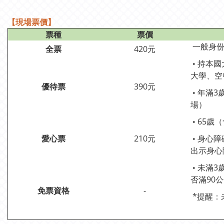
【現場票價】
票種
票價
一般身份
全票
420元
持本國
•
大學、空
優待票
390元
年滿3
•
場）
65歲
•
愛心票
210元
身心障
•
出示身心
未滿3
•
否滿90
免票資格
-
*提醒：