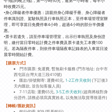
午9點到晚上9點，第一小時50元，逾第一小時者，每半小
時收費25元。
•身心障礙者停車優惠：請親持身心障礙手冊、身心障礙者
停車識別證、駕駛執照及行車執照正本，至停車場管理室辦
理，即可享當日免費停車4小時，超過4小時的部分半價優
惠。
•票卡若遺失，請至停車場管理室，出示行車執照及身份證
明，繳付當日零時起計費之停車費及票卡遺失工本費100
元。若為隔夜停車，則依停車場隔夜車記錄表的入車當日淩
晨零時開始計費。
【購票方式】
門市購票: 免運費, 暫無刷卡服務 (門市地址: 台中市
西屯區台灣大道三段410號)
匯款/掛號郵寄: 運費40元,
1-2工作天收到
(下訂後3
天內匯款, 並告知客服人員)
7-11店取: 運費65元,
3-5工作天收到
(超商將核對身
分證件, 請務必填寫真實姓名, 以免無法取貨導致退件)
【轉帳/匯款資訊】
銀行代碼: 809 (凱基銀行)