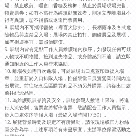
場；禁止吸菸、嚼食口香糖及檳榔；禁止於展場現場兜售、
轉賣票券；如有不當行為經規勸無效者，則須立即離場且不
得有異議，恕不補償或退還門票費用。
8. 展場內不可攜帶寵物（導盲犬除外）、長柄雨傘及各式危
險物品與違禁品入場；展場內禁止拍打、觸碰展品及展櫃，
如有損壞事宜，需照價賠償。
9. 展場內皆有定點工作人員維護場內秩序，如發現任何可疑
人物或不明物體、撿到遺失物品、或身體感到不適，請立即
通知附近的工作人員尋求協助。
10. 離場後如需再次進場，可於展場出口處蓋印重複入場
章，並重新於入口排隊入場，惟僅限當日展覽營業時間內進
出展覽。前往紀念品區購買商品不須另外購票，請從出口處
前往紀念品區。
11. 為維護觀展品質及安全，展場參觀人數達上限時，將進
行人流管制，售票處將暫停售票，敬請配合工作人員指示，
於入口處依序等候入場（最終入場時間17:30）。
12. 展覽營業時間及規定若有所異動，請依現場或官方粉絲
團公告為準，上述事項若有未盡事宜，主辦單位保留活動之