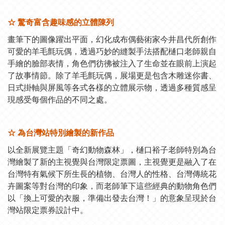
☆ 驚奇富含趣味感的立體陳列
畫筆下的圖像躍出平面，幻化成布偶藝術家今井昌代所創作
可愛的羊毛氈玩偶，透過巧妙的縫製手法搭配樋口老師親自
手繪的臉部表情，角色們彷彿被注入了生命並在眼前上演起
了故事情節。除了羊毛氈玩偶，展場更是包含木雕迷你書、
日式掛軸與屏風等各式各樣的立體展示物，透過多種質感呈
現感受每個作品的不同之處。
☆ 為台灣站特別繪製的新作品
以全新展覽主題「奇幻動物森林」，樋口裕子老師特別為台
灣繪製了新的主視覺與台灣限定票圖，主視覺更是融入了在
台灣特有氣候下所生長的植物、台灣人的性格、台灣傳統花
卉圖案等對台灣的印象，而老師筆下這些經典的動物角色們
以「換上可愛的衣服，準備出發去台灣！」的意象呈現於台
灣站限定票券設計中。