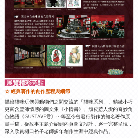
展覽精彩亮點
☆ 經典著作的創作歷程與細節
描繪貓咪玩偶與動物們之間交流的「貓咪系列」、精緻小巧
更富含豐沛情感的圖文集《小情書》、頑皮惹人愛的奇妙角
色物語《GUSTAVE君》⋯等至今曾發行製作的知名著作原
畫手稿，從故事主題介紹到內頁圖文設計，逐一完整呈現，
深入欣賞樋口裕子老師多年創作生涯中經典作品。