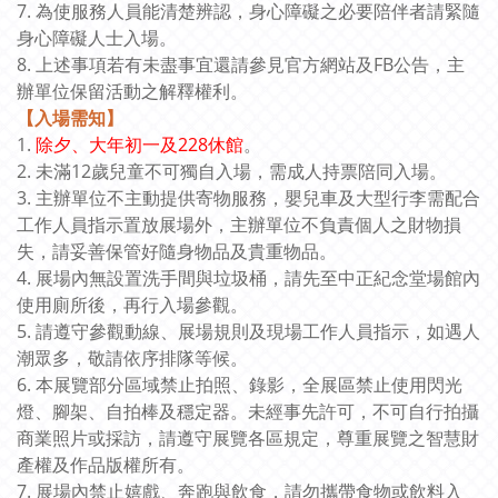
7. 為使服務人員能清楚辨認，身心障礙之必要陪伴者請緊隨
身心障礙人士入場。
8. 上述事項若有未盡事宜還請參見官方網站及FB公告，主
辦單位保留活動之解釋權利。
【入場需知】
1.
除夕、大年初一及228休館
。
2. 未滿12歲兒童不可獨自入場，需成人持票陪同入場。
3. 主辦單位不主動提供寄物服務，嬰兒車及大型行李需配合
工作人員指示置放展場外，主辦單位不負責個人之財物損
失，請妥善保管好隨身物品及貴重物品。
4. 展場內無設置洗手間與垃圾桶，請先至中正紀念堂場館內
使用廁所後，再行入場參觀。
5. 請遵守參觀動線、展場規則及現場工作人員指示，如遇人
潮眾多，敬請依序排隊等候。
6. 本展覽部分區域禁止拍照、錄影，全展區禁止使用閃光
燈、腳架、自拍棒及穩定器。未經事先許可，不可自行拍攝
商業照片或採訪，請遵守展覽各區規定，尊重展覽之智慧財
產權及作品版權所有。
7. 展場內禁止嬉戲、奔跑與飲食，請勿攜帶食物或飲料入