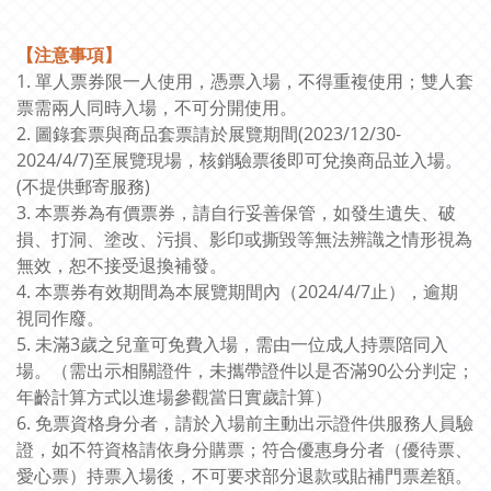
【注意事項】
1. 單人票券限一人使用，憑票入場，不得重複使用；雙人套
票需兩人同時入場，不可分開使用。
2. 圖錄套票與商品套票請於展覽期間(2023/12/30-
2024/4/7)至展覽現場，核銷驗票後即可兌換商品並入場。
(不提供郵寄服務)
3. 本票券為有價票券，請自行妥善保管，如發生遺失、破
損、打洞、塗改、污損、影印或撕毀等無法辨識之情形視為
無效，恕不接受退換補發。
4. 本票券有效期間為本展覽期間內（2024/4/7止），逾期
視同作廢。
5. 未滿3歲之兒童可免費入場，需由一位成人持票陪同入
場。（需出示相關證件，未攜帶證件以是否滿90公分判定；
年齡計算方式以進場參觀當日實歲計算）
6. 免票資格身分者，請於入場前主動出示證件供服務人員驗
證，如不符資格請依身分購票；符合優惠身分者（優待票、
愛心票）持票入場後，不可要求部分退款或貼補門票差額。