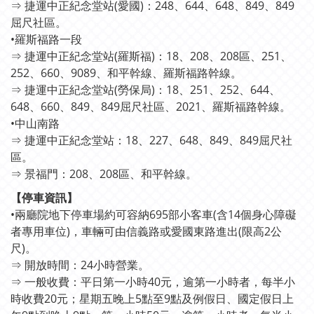
⇒ 捷運中正紀念堂站(愛國)：248、644、648、849、849
屈尺社區。
•羅斯福路一段
⇒ 捷運中正紀念堂站(羅斯福)：18、208、208區、251、
252、660、9089、和平幹線、羅斯福路幹線。
⇒ 捷運中正紀念堂站(勞保局)：18、251、252、644、
648、660、849、849屈尺社區、2021、羅斯福路幹線。
•中山南路
⇒ 捷運中正紀念堂站：18、227、648、849、849屈尺社
區。
⇒ 景福門：208、208區、和平幹線。
【停車資訊】
•兩廳院地下停車場約可容納695部小客車(含14個身心障礙
者專用車位)，車輛可由信義路或愛國東路進出(限高2公
尺)。
⇒ 開放時間：24小時營業。
⇒ 一般收費：平日第一小時40元，逾第一小時者，每半小
時收費20元；星期五晚上5點至9點及例假日、國定假日上