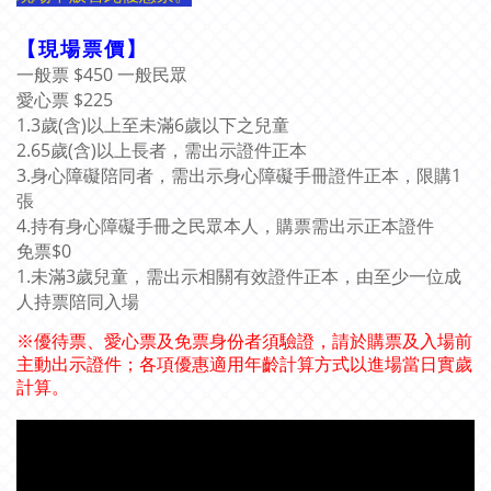
【現場票價】
一般票 $450 一般民眾
愛心票 $225
1.3歲(含)以上至未滿6歲以下之兒童
2.65歲(含)以上長者，需出示證件正本
3.身心障礙陪同者，需出示身心障礙手冊證件正本，限購1
張
4.持有身心障礙手冊之民眾本人，購票需出示正本證件
免票$0
1.未滿3歲兒童，需出示相關有效證件正本，由至少一位成
人持票陪同入場
※優待票、愛心票及免票身份者須驗證，請於購票及入場前
主動出示證件；各項優惠適用年齡計算方式以進場當日實歲
計算。