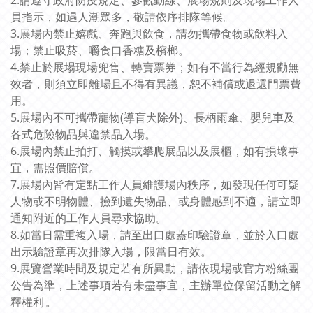
2.請遵守政府防疫規定、參觀動線、展場規則及現場工作人
員指示，如遇人潮眾多，敬請依序排隊等候。
3.展場內禁止嬉戲、奔跑與飲食，請勿攜帶食物或飲料入
場；禁止吸菸、嚼食口香糖及檳榔。
4.禁止於展場現場兜售、轉賣票券；如有不當行為經規勸無
效者，則須立即離場且不得有異議，恕不補償或退還門票費
用。
5.展場內不可攜帶寵物(導盲犬除外)、長柄雨傘、嬰兒車及
各式危險物品與違禁品入場。
6.展場內禁止拍打、觸摸或攀爬展品以及展櫃，如有損壞事
宜，需照價賠償。
7.展場內皆有定點工作人員維護場內秩序，如發現任何可疑
人物或不明物體、撿到遺失物品、或身體感到不適，請立即
通知附近的工作人員尋求協助。
8.如當日需重複入場，請至出口處蓋印驗證章，並於入口處
出示驗證章再次排隊入場，限當日有效。
9.展覽營業時間及規定若有所異動，請依現場或官方粉絲團
公告為準，上述事項若有未盡事宜，主辦單位保留活動之解
釋權
利。