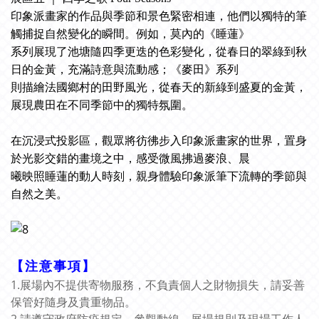
印象派畫家的作品與季節和景色緊密相連，他們以獨特的筆
觸捕捉自然變化的瞬間。例如，莫內的《睡蓮》
系列展現了池塘隨四季更迭的色彩變化，從春日的翠綠到秋
日的金黃，充滿詩意與流動感；《麥田》系列
則描繪法國鄉村的田野風光，從春天的新綠到盛夏的金黃，
展現農田在不同季節中的獨特氛圍。
在沉浸式投影區，觀眾將彷彿步入印象派畫家的世界，置身
於光影交錯的畫境之中，感受微風拂過麥浪、晨
曦映照睡蓮的動人時刻，親身體驗印象派筆下流轉的季節與
自然之美。
【注意事項】
1.展場內不提供寄物服務，不負責個人之財物損失，請妥善
保管好隨身及貴重物品。