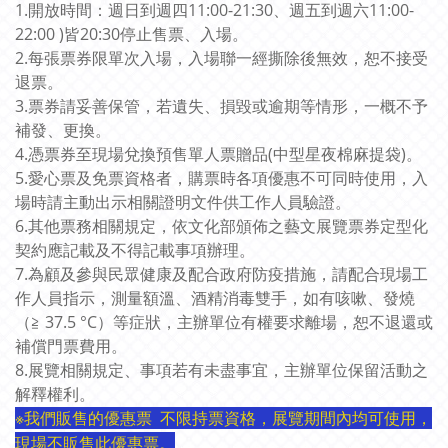
1.開放時間：週日到週四11:00-21:30、週五到週六11:00-
22:00 )皆20:30停止售票、入場。
2.每張票券限單次入場，入場聯一經撕除後無效，恕不接受
退票。
3.票券請妥善保管，若遺失、損毀或逾期等情形，一概不予
補發、更換。
4.憑票券至現場兌換預售單人票贈品(中型星夜棉麻提袋)。
5.愛心票及免票資格者，購票時各項優惠不可同時使用，入
場時請主動出示相關證明文件供工作人員驗證。
6.其他票務相關規定，依文化部頒佈之藝文展覽票券定型化
契約應記載及不得記載事項辦理。
7.為顧及參與民眾健康及配合政府防疫措施，請配合現場工
作人員指示，測量額溫、酒精消毒雙手，如有咳嗽、發燒
（≧ 37.5 °C）等症狀，主辦單位有權要求離場，恕不退還或
補償門票費用。
8.展覽相關規定、事項若有未盡事宜，主辦單位保留活動之
解釋權利。
※我們販售的優惠票 不限持票資格，展覽期間內均可使用，
現場不販售此優惠票。