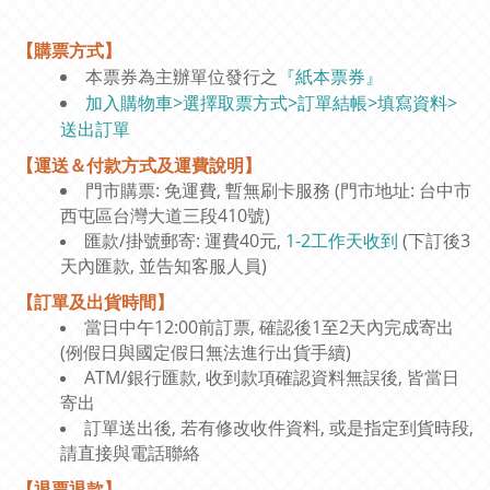
【購票方式】
本票券為主辦單位發行之
『紙本票券』
加入購物車>選擇取票方式>訂單結帳>填寫資料>
送出訂單
【運送＆付款方式及運費說明】
門市購票: 免運費, 暫無刷卡服務 (門市地址: 台中市
西屯區台灣大道三段410號)
匯款/掛號郵寄: 運費40元,
1-2工作天收到
(下訂後3
天內匯款, 並告知客服人員)
【訂單及出貨時間】
當日中午12:00前訂票, 確認後1至2天內完成寄出
(例假日與國定假日無法進行出貨手續)
ATM/銀行匯款, 收到款項確認資料無誤後, 皆當日
寄出
訂單送出後, 若有修改收件資料, 或是指定到貨時段,
請直接與電話聯絡
【退票退款】