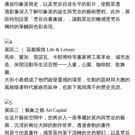
播放印象派簡史，以及梵谷自述生平的影片，使觀眾透
過影像深入了解印象派的誕生與梵谷的藝術歷程。此外，展
區特別設置「梵谷自畫像牆」，讓觀眾近距離感受梵谷
獨特的筆觸與色彩表現。
展區二 ｜ 花都風情 Life & Leisure
馬奈、竇加、雷諾瓦、卡耶博特等畫家將工業革命、城市改
造、休閒活動等生活百態一一入畫，公園、咖啡館、歌舞
廳、
大街小巷都成了他們啟發靈感的場景，生動的題材與大膽的
風格隨著時代脈絡而延伸，也留下風情萬千的歷史見證。
展區三 ｜藝象之都 Art Capital
在這片藝術空間中，您將步入一座專屬於莫內與梵谷的藝
廊，沉浸於兩位大師的創作世界。透過會動的畫作
與原寸仿真畫作，感受莫內筆下流轉的光色變幻，以及梵谷