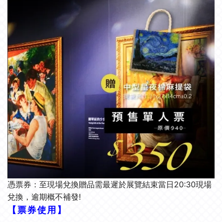
憑票券：至現場兌換贈品需最遲於展覽結束當日20:30現場
兌換，逾期概不補發!
【票券使用】