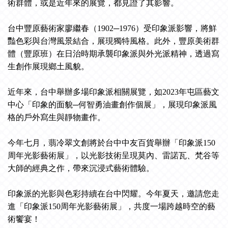
術群體，或是近年來的展覽，都見證了其影響。
台中豐原藝術家廖繼春（1902─1976）受印象派影響，將鮮
豔色彩與台灣風景結合，展現獨特風格。此外，豐原美術群
體（豐原班）在日治時期承襲印象派與外光派精神，透過寫
生創作展現鄉土風貌。
近年來，台中舉辦多場印象派相關展覽，如2023年屯區藝文
中心「印象的面貌─何智勇油畫創作個展」，展現印象派風
格的戶外寫生與靜物畫作。
今年七月，翡冷翠文創將於台中中友百貨舉辦「印象派150
周年光影藝術展」，以光影技術呈現莫內、雷諾瓦、梵谷等
大師的經典之作，帶來沉浸式藝術體驗。
印象派的光影與色彩持續在台中閃耀。今年夏天，邀請您走
進「印象派150周年光影藝術展」，共度一場跨越時空的藝
術饗宴！