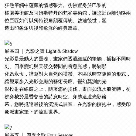
狂熱筆觸中蘊藏的情感張力。彷彿置身於巴黎的
橘園美術館及阿姆斯特丹的梵谷美術館，讓您近距離領略兩
位巨匠如何以獨特視角顛覆傳統、啟迪後世，塑
造出印象派與後印象派的經典篇章。
展區四 ｜光影之舞 Light & Shadow
光影是最動人的靈魂，畫家們透過細膩的筆觸，捕捉不同時
刻、四季變幻與天候交替間的瞬息光感，將剎那
化為永恆，譜寫對大自然的禮讚。本區以時空隧道的形式，
讓觀眾步入光影交織的藝術長廊。變幻莫測的光
影投射在線簾之上，隨著您的步伐，畫面如流水般流轉，彷
彿穿梭於晨昏交替的詩意時空。穿越這道光影簾
幕，您將抵達最後的沉浸式展區，在光影的擁抱中，感受印
象派畫家筆下的流動世界。
展區五 ｜ 四季之歌 Four Seasons