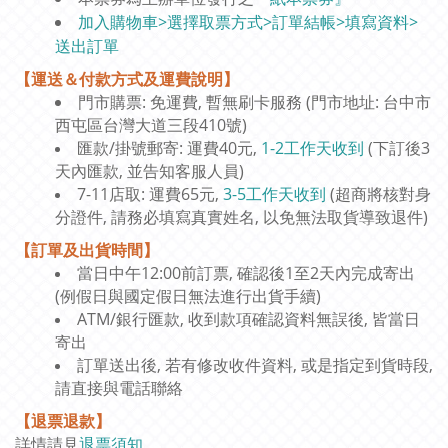
加入購物車>選擇取票方式>訂單結帳>填寫資料>
送出訂單
【運送＆付款方式及運費說明】
門市購票: 免運費, 暫無刷卡服務 (門市地址: 台中市
西屯區台灣大道三段410號)
匯款/掛號郵寄: 運費40元,
1-2工作天收到
(下訂後3
天內匯款, 並告知客服人員)
7-11店取: 運費65元,
3-5工作天收到
(超商將核對身
分證件, 請務必填寫真實姓名, 以免無法取貨導致退件)
【訂單及出貨時間】
當日中午12:00前訂票, 確認後1至2天內完成寄出
(例假日與國定假日無法進行出貨手續)
ATM/銀行匯款, 收到款項確認資料無誤後, 皆當日
寄出
訂單送出後, 若有修改收件資料, 或是指定到貨時段,
請直接與電話聯絡
【退票退款】
詳情請見
退票須知