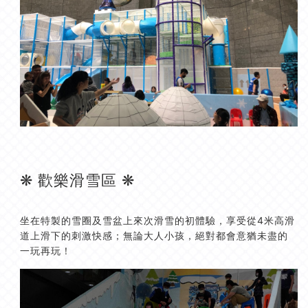
❋ 歡樂滑雪區 ❋
坐在特製的雪圈及雪盆上來次滑雪的初體驗，享受從4米高滑
道上滑下的刺激快感；無論大人小孩，絕對都會意猶未盡的
一玩再玩！