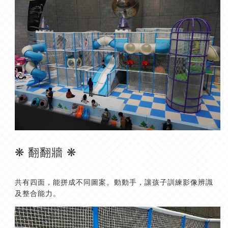
❋ 翻翻牆 ❋
共有四面，能拼成不同圖案。動動手，讓孩子訓練影像辨識
及整合能力。