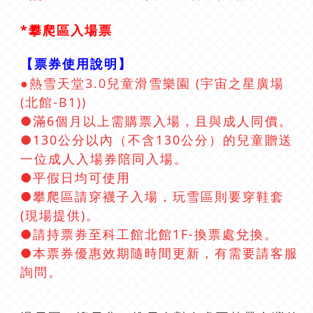
*攀爬區入場票
【票券使用說明】
●熱雪天堂3.0
兒童滑雪樂園
(
宇宙之星廣場
(北館-B1)
)
●
滿6個月以上需購票入場，且與成人同價。
●
130公分以內（不含130公分）的兒童贈送
一位成人入場券陪同入場。
●平假日均可使用
●
攀爬區請穿襪子入場，玩雪區則要穿鞋套
(現場提供)。
●
請持票券至科工館北館1F-換票處兌換。
●
本票券優惠效期隨時間更新，有需要請客服
詢問。