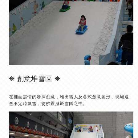
❋ 創意堆雪區 ❋
在裡面盡情的發揮創意，堆出雪人及各式創意圖形，現場還
會不定時飄雪，彷彿置身於雪國之中。