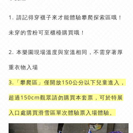
1. 請記得穿襪子來才能體驗攀爬探索區哦！
未穿的雪粉可至櫃檯購買哦！
2. 本樂園現場溫度與室溫相同，不需穿著厚
重衣物入場
3.「攀爬區」僅開放150公分以下兒童進入，
超過150cm觀眾請勿購買本套票，可於特展
入口處購買滑雪區單次體驗票入場體驗。