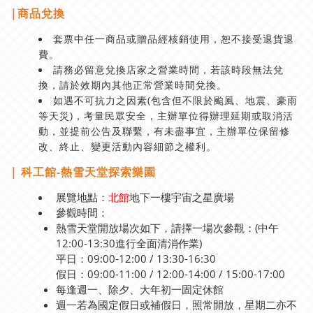
|
商品兌換
套票中任一商品或贈品經核銷使用，恕不接受退貨退
費。
請務必留意兌換店家之營業時間，若該時段無法兌
換，請於效期內其他正常營業時間兌換。
如遇不可抗力之因素(包含但不限於颱風、地震、豪雨
等天災)，考量民眾安全，主辦單位得辦理延期或取消活
動，並提前公告及聯繫，有未盡事宜，主辦單位保留修
改、終止、變更活動內容細節之權利。
| 科工館-熱雪天堂探索樂園
展覽地點：
北館
地下一樓宇宙之星廣場
參觀時間：
熱雪天堂開放場次如下，請擇一場次參觀：(中午
12:00-13:30進行全面清消作業)
平日：09:00-12:00 / 13:30-16:30
假日：09:00-11:00 / 12:00-14:00 / 15:00-17:00
每逢週一、除夕、大年初一固定休館
週一若為國定假日或補假日，照常開放，星期二亦不