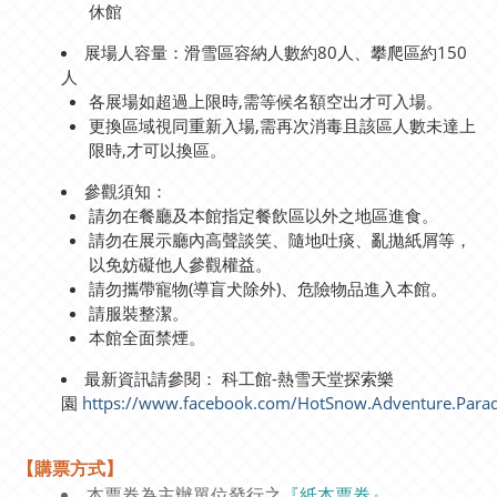
休館
展場人容量：滑雪區容納人數約80人、攀爬區約150
人
各展場如超過上限時,需等候名額空出才可入場。
更換區域視同重新入場,需再次消毒且該區人數未達上
限時,才可以換區。
參觀須知：
請勿在餐廳及本館指定餐飲區以外之地區進食。
請勿在展示廳內高聲談笑、隨地吐痰、亂拋紙屑等，
以免妨礙他人參觀權益。
請勿攜帶寵物(導盲犬除外)、危險物品進入本館。
請服裝整潔。
本館全面禁煙。
最新資訊請參閱： 科工館-熱雪天堂探索樂
園
https://www.facebook.com/HotSnow.Adventure.Parad
【購票方式】
本票券為主辦單位發行之
『紙本票券』