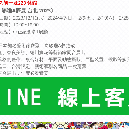
夕.初一及228 休館
E 哆啦A夢展 台北 2023》
】2023/12/16(六)~2024/4/7(日)，2/9(五)、2/10(六)、2/
間】10:00~18:00
地點】中正紀念堂1展廳
組日本知名藝術家齊聚，向哆啦A夢致敬 ​
隆、奈良美智、蜷川實花等藝術家同台展出
風格的畫作、複合媒材、平面及動態攝影、巨型裝置、投影等多
進口、台灣限定、藝術家聯名商品 一次蒐藏
來台展出，年度必看饗宴