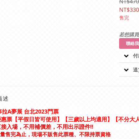
NT$470
NT$330
售完
若想購買
聯絡我
付
送
描述
 哆拉A夢展 台北2023門票
優惠票【平假日皆可使用】【三歲以上均適用】【不分大
接入場，不用補價差，不用出示證件!!
量售完為止，現場不販售此票種、不限持票資格