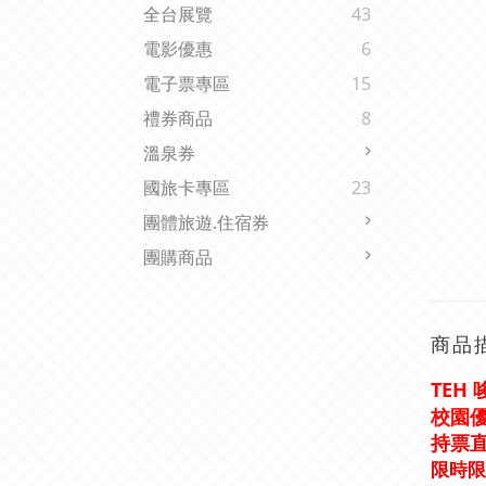
全台展覽
43
電影優惠
6
電子票專區
15
禮券商品
8
溫泉券
國旅卡專區
23
團體旅遊.住宿券
團購商品
商品
TEH
校園
持票直
限時限