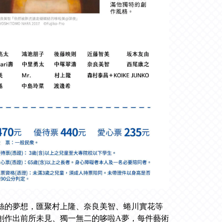
粉絲的夢想，匯聚村上隆、奈良美智、蜷川實花等
創作出前所未見、獨一無二的哆啦A夢，每件藝術