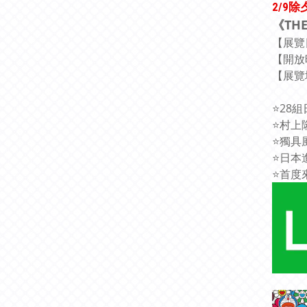
2/9除
《TH
【展覽日期
【開放時
【展覽
⭐28
⭐村上
⭐獨具
⭐日本
⭐首度