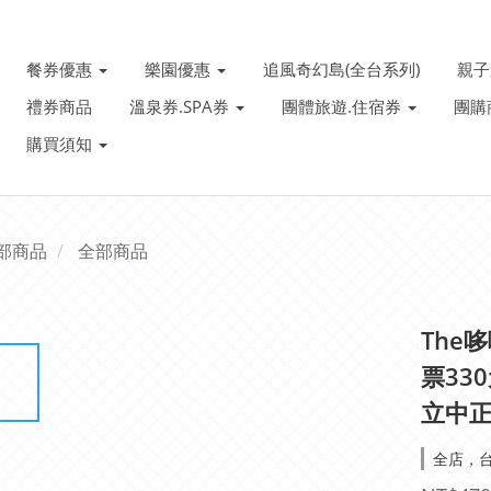
餐券優惠
樂園優惠
追風奇幻島(全台系列)
親
禮券商品
溫泉券.SPA券
團體旅遊.住宿券
團購
購買須知
部商品
全部商品
The
票330元
立中正
全店，台