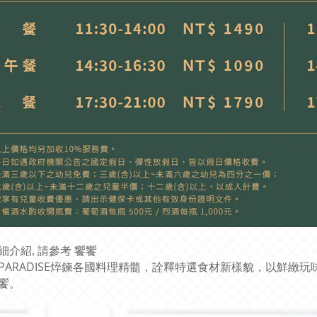
饗饗
細介紹, 請參考
NPARADISE焠鍊各國料理精髓，詮釋特選食材新樣貌，以鮮
饗。