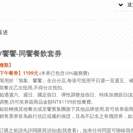
送
描述
/饗饗-同饗餐飲套券
種類】
下午餐券】1199元
(本券已包含10%服務費)
本券限用於「旭集、饗饗」全台分店,每張可抵用平日週一至週五、
當餐次乙次抵用,不得分次抵扣。
本券如遇週六、週日、國定假日、彈性調整放假日、特殊加價節日(
調整,仍可依券面商品金額NT$1199折抵餐費。
本券如欲轉換其他餐次或至饗賓集團旗下其他品牌使用,皆可依券面商品
銷售票券皆為銀行信託或履約保證，且為不記名之有價證券，如
訂購之前請先詳閱購買須知(
點我查看
)，如有任何問題可聯絡我們 L