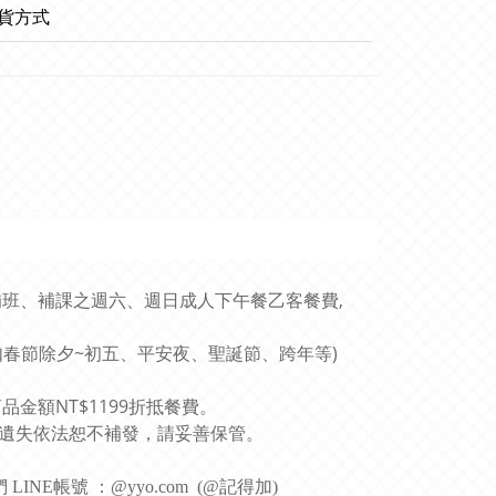
貨方式
補班、補課之週六、週日成人下午餐乙客餐費,
如春節除夕~初五、平安夜、聖誕節、跨年等)
金額NT$1199折抵餐費。
遺失依法恕不補發，請妥善保管。
INE帳號 ：@yyo.com (@記得加)