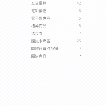
全台展覽
42
電影優惠
6
電子票專區
15
禮券商品
8
溫泉券
國旅卡專區
25
團體旅遊.住宿券
團購商品