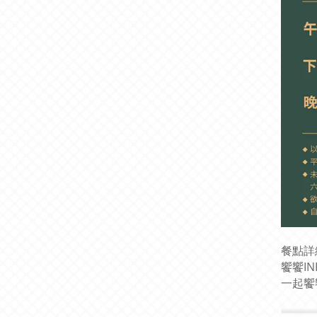
餐點詳
饗饗I
一起饗