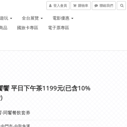
登入會員
購物車
聯絡我們
子遊玩
全台展覽
電影優惠
商品
國旅卡專區
電子票專區
饗饗 平日下午茶1199元(已含10%
)
饗-同饗餐飲套券
中門市-自取免運