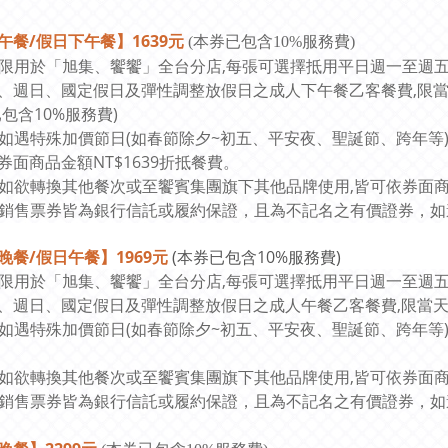
午餐/假日下午餐】1639元
(本券已包含10%服務費)
本券限用於「旭集、饗饗」全台分店,每張可選擇抵用平日週一至週
、週日、國定假日及彈性調整放假日之成人下午餐乙客餐費,限當
已包含10%服務費)
本券如遇特殊加價節日(如春節除夕~初五、平安夜、聖誕節、跨年等)
券面商品金額NT$1639折抵餐費。
本券如欲轉換其他餐次或至饗賓集團旗下其他品牌使用,皆可依券面商品
銷售票券皆為銀行信託或履約保證，且為不記名之有價證券，如
晚餐/假日午餐】1969元
(本券已包含10%服務費)
本券限用於「旭集、饗饗」全台分店,每張可選擇抵用平日週一至週
、週日、國定假日及彈性調整放假日之成人午餐乙客餐費,限當天
本券如遇特殊加價節日(如春節除夕~初五、平安夜、聖誕節、跨年等)
本券如欲轉換其他餐次或至饗賓集團旗下其他品牌使用,皆可依券面商品
銷售票券皆為銀行信託或履約保證，且為不記名之有價證券，如