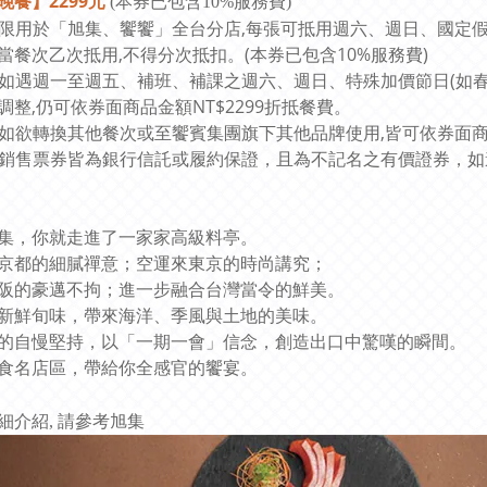
晚餐】2299元
(本券已包含10%服務費)
本券限用於「旭集、饗饗」全台分店,每張可抵用週六、週日、國定
當餐次乙次抵用,不得分次抵扣。(本券已包含10%服務費)
本券如遇週一至週五、補班、補課之週六、週日、特殊加價節日(如
調整,仍可依券面商品金額NT$2299折抵餐費。
本券如欲轉換其他餐次或至饗賓集團旗下其他品牌使用,皆可依券面商品
公司銷售票券皆為銀行信託或履約保證，且為不記名之有價證券，
集，你就走進了一家家高級料亭。
京都的細膩禪意；空運來東京的時尚講究；
阪的豪邁不拘；進一步融合台灣當令的鮮美。
新鮮旬味，帶來海洋、季風與土地的美味。
的自慢堅持，以「一期一會」信念，創造出口中驚嘆的瞬間。
食名店區，帶給你全感官的饗宴。
旭集
細介紹, 請參考