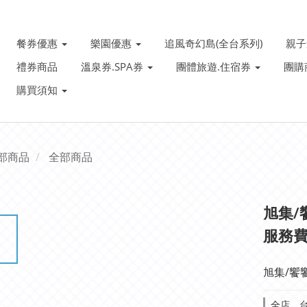
餐券優惠
樂園優惠
追風奇幻島(全台系列)
親
禮券商品
溫泉券.SPA券
團體旅遊.住宿券
團購
購買須知
部商品
全部商品
旭集/
服務費
旭集/饗
全店，台