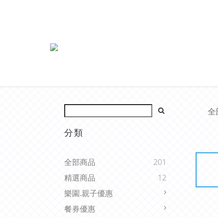
全
分類
全部商品
201
精選商品
12
樂園.親子優惠
餐券優惠