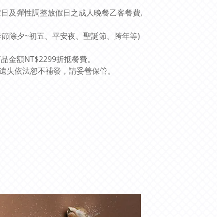
假日及彈性調整放假日之成人晚餐乙客餐費,
春節除夕~初五、平安夜、聖誕節、跨年等)
金額NT$2299折抵餐費。
如遺失依法恕不補發，請妥善保管。