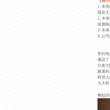
【假日
1. 
限當天
2. 
或價格
3. 
4. 
來到旭
邀請了
引進大
嚴選的
料理人
九大和
餐點詳