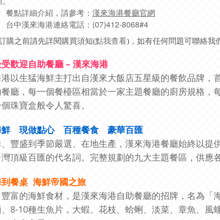
額。
餐點詳細介紹，請參考：
漢來海港餐廳官網
台中漢來海港連絡電話：(07)412-8068#4
訂購之前請先詳閱購買須知(
點我查看
)，如有任何問題可聯絡我們 L
受歡迎自助餐廳 – 漢來海港
海港以生猛海鮮主打出自漢來大飯店五星級的餐飲品牌，
助餐廳，每一個餐檯區相當於一家主題餐廳的廚房規格，每
一個珠寶盒般令人驚喜。
海鮮 現做點心 百種餐食 豪華百匯
鮮、豐盛到季節嚴選、在地生產，漢來海港餐廳始終以提
台灣頂級百匯的代名詞。完整規劃的九大主題餐區，供應
海到餐桌 海鮮帝國之旅
、豐富的海鮮食材，是漢來海港自助餐廳的招牌，名為「
類、8-10種生魚片，大蝦、花枝、蛤蜊、淡菜、章魚、