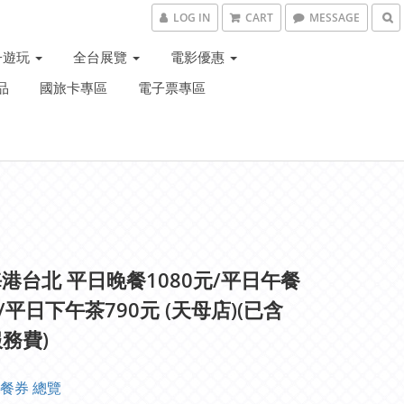
LOG IN
CART
MESSAGE
子遊玩
全台展覽
電影優惠
品
國旅卡專區
電子票專區
港台北 平日晚餐1080元/平日午餐
元/平日下午茶790元 (天母店)(已含
服務費)
餐券 總覽