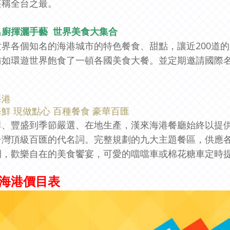
堪稱全台之最。
名廚揮灑手藝 世界美食大集合
世界各個知名的海港城市的特色餐食、甜點，讓近200道
彷如環遊世界飽食了一頓各國美食大餐。並定期邀請國際
海港
鮮 現做點心 百種餐食 豪華百匯
鮮、豐盛到季節嚴選、在地生產，漢來海港餐廳始終以提
台灣頂級百匯的代名詞。完整規劃的九大主題餐區，供應
間，歡樂自在的美食饗宴，可愛的噹噹車或棉花糖車定時
海港價目表