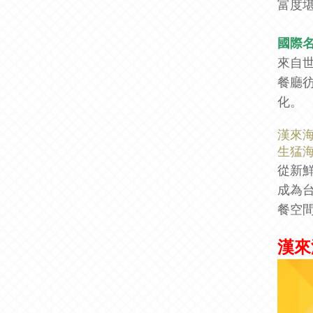
富度
國際
來自
餐廳
化。
漢來
生猛海
從新
成為
餐空
漢來