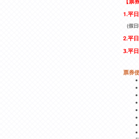
【票
1.
平日
(假日
2.平
日
3.平
票券