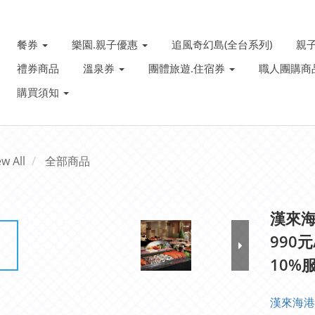
餐券
樂園.親子優惠
追風奇幻島(全台系列)
親
禮券商品
溫泉券
團體旅遊.住宿券
職人團購商
購買須知
ew All
全部商品
漢來海
990
10%
漢來海港