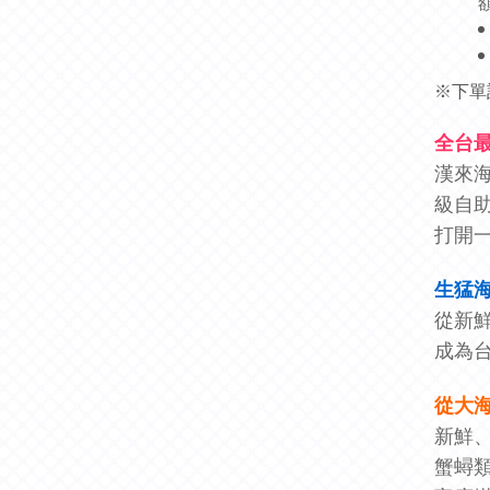
※下單
全台最
漢來
級自
打開
生猛
從新
成為
從大
新鮮
蟹蟳