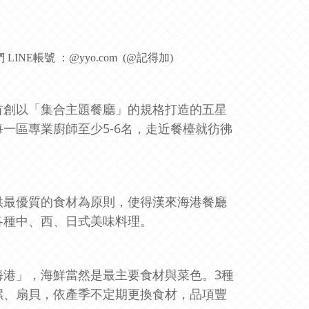
INE帳號 ：@yyo.com (@記得加)
首創以「集合主題餐廳」的規格打造的五星
一區專業廚師至少5-6名，走近餐檯就彷彿
供最優質的食材為原則，使得漢來海港餐廳
各種中、西、日式美味料理。
海港」，海鮮當然是最主要食材與菜色。3種
風螺、扇貝，依產季不定期更換食材，品項豐