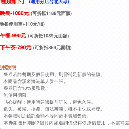
券種類如下】
(適用分店台北天母)
晚餐
-1080元
(
可折抵1188元面額)
晚餐使用需+110元/張)
日午餐-990元
(可折抵1089元面額)
下午茶-790元
(
可折抵869元面額)
使用說明
餐券若跨餐期及假日使用、則需補足新價的差額。
本商品含漢來海港單人券一張
。
餐券已含10%服務費
。
無使用期限
。
貼心提醒：使用時建議提前訂位，避免久候。
遺失、被竊、損毀、無法辨識，概不掛失或補發。
本券載明之信託金額不等同於本賣場售價。
本券銷售日期起3個月內如遇調價仍得依原價使用，不需補