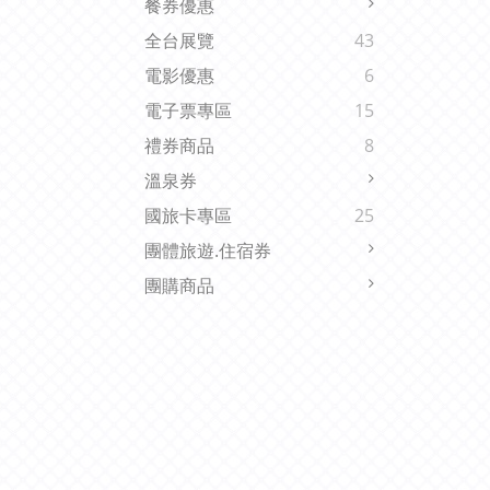
餐券優惠
全台展覽
43
電影優惠
6
電子票專區
15
禮券商品
8
溫泉券
國旅卡專區
25
團體旅遊.住宿券
團購商品