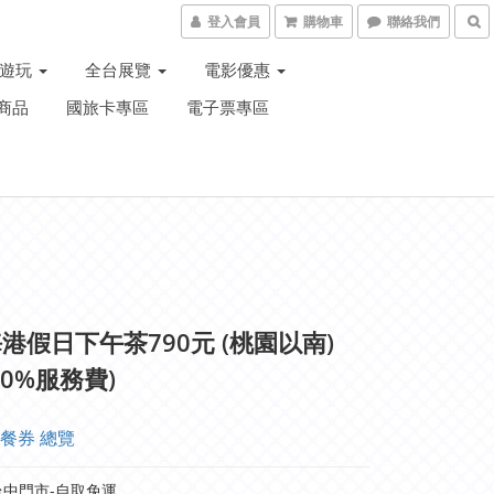
登入會員
購物車
聯絡我們
子遊玩
全台展覽
電影優惠
商品
國旅卡專區
電子票專區
港假日下午茶790元 (桃園以南)
10%服務費)
餐券 總覽
中門市-自取免運