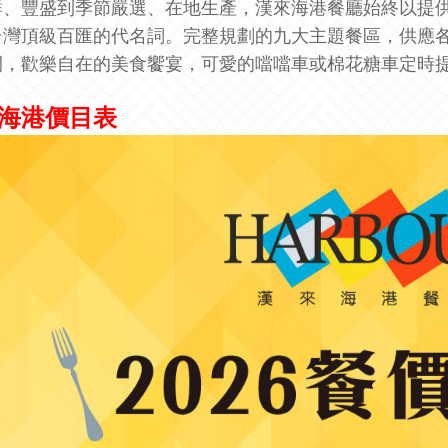
鮮、豐盛到季節嚴選、在地生產，漢來海港餐廳始終以提
台灣頂級百匯的代名詞。完整規劃的九大主題餐區，供應
間，歡樂自在的美食饗宴，可愛的噹噹車或棉花糖車定時
海港價目表