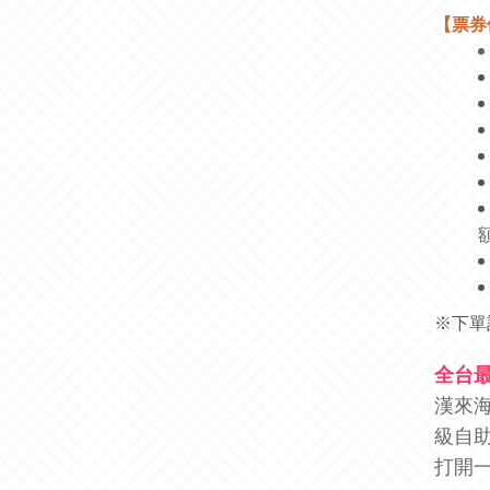
【票券
※下單
全台最
漢來
級自
打開