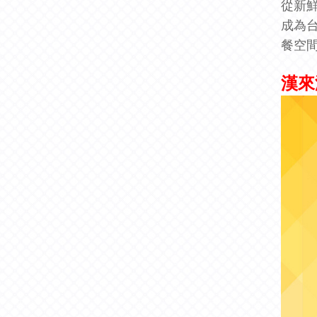
從新
成為
餐空
漢來