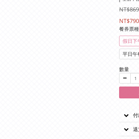
NT$869
NT$790
餐券票
假日下
平日午
數量
付
送