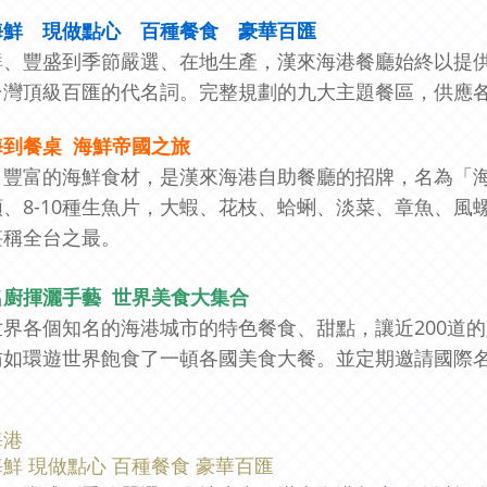
海鮮 現做點心 百種餐食 豪華百匯
鮮、豐盛到季節嚴選、在地生產，漢來海港餐廳始終以提
台灣頂級百匯的代名詞。完整規劃的九大主題餐區，供應
海到餐桌 海鮮帝國之旅
、豐富的海鮮食材，是漢來海港自助餐廳的招牌，名為「
類、8-10種生魚片，大蝦、花枝、蛤蜊、淡菜、章魚、
堪稱全台之最。
名廚揮灑手藝 世界美食大集合
世界各個知名的海港城市的特色餐食、甜點，讓近200道
彷如環遊世界飽食了一頓各國美食大餐。並定期邀請國際
海港
鮮 現做點心 百種餐食 豪華百匯