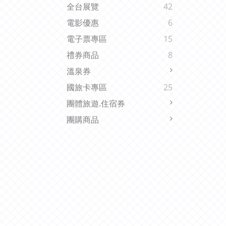
全台展覽
42
電影優惠
6
電子票專區
15
禮券商品
8
溫泉券
國旅卡專區
25
團體旅遊.住宿券
團購商品