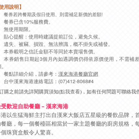
使用說明】
餐券若跨餐期及假日使用、則需補足新價的差額!
餐券已含10%服務費
。
無使用期限
。
貼心提醒：使用時建議提前訂位，避免久候。
遺失、被竊、損毀、無法辨識，概不掛失或補發。
本券載明之信託金額不等同於本賣場售價。
本券銷售日期起3個月內如遇調價仍得依原價使用，不需補
額。
餐點詳細介紹，請參考：
漢來海港餐廳官網
台中漢來海港連絡電話：(07)412-8068#4
訂購之前請先詳閱購買須知(
點我查看
)，如有任何問題可聯絡我們 L
受歡迎自助餐廳 – 漢來海港
海港以生猛海鮮主打出自漢來大飯店五星級的餐飲品牌，
助餐廳，每一個餐檯區相當於一家主題餐廳的廚房規格，每
一個珠寶盒般令人驚喜。