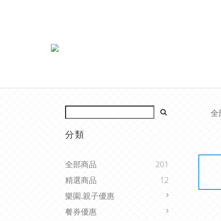
全
分類
全部商品
201
精選商品
12
樂園.親子優惠
餐券優惠