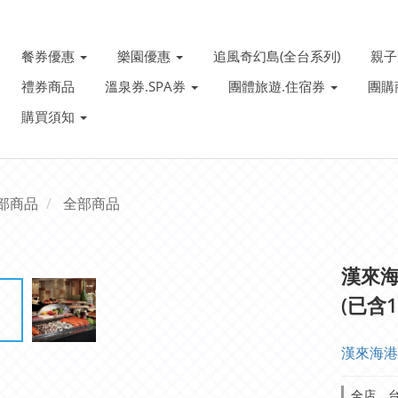
餐券優惠
樂園優惠
追風奇幻島(全台系列)
親
禮券商品
溫泉券.SPA券
團體旅遊.住宿券
團購
購買須知
部商品
全部商品
漢來海
(已含
漢來海港
全店，台