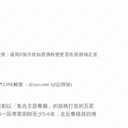
差價；逾期3個月後如遇價格變更需依新價補足差
INE帳號 ：@yyo.com (@記得加)
首創以「集合主題餐廳」的規格打造的五星
一區專業廚師至少5-6名，走近餐檯就彷彿