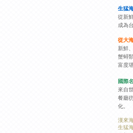
生猛
從新
成為
從大
新鮮
蟹蟳
富度
國際
來自
餐廳
化。
漢來
生猛海