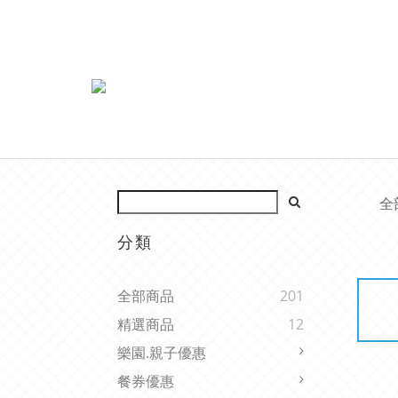
全
分類
全部商品
201
精選商品
12
樂園.親子優惠
餐券優惠