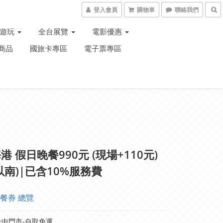
登入會員
購物車
聯絡我們
子遊玩
全台展覽
電影優惠
商品
國旅卡專區
電子票專區
港 假日晚餐990元 (現場+110元)
以南)|已含10%服務費
餐券 總覽
中門市-自取免運