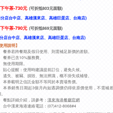
下午茶-730元
(
可折抵803元面額)
用分店
台中店、
高雄漢來店、高雄巨蛋店、台南店)
下午茶-790元
(
可折抵869元面額)
分店
台中店、
高雄漢來店、高雄巨蛋店、台南店)
使用說明】
餐券若跨餐期及假日使用、則需補足新價的差額。
餐券已含10%服務費
。
無使用期限
。
貼心提醒：使用時建議提前訂位，避免久候。
遺失、被竊、損毀、無法辨識，概不掛失或補發。
本券載明之信託金額不等同於本賣場售價。
本券銷售日期起3個月內如遇調價仍得依原價使用，不需補
額。
餐點詳細介紹，請參考：
漢來海港餐廳官網
台中漢來海港連絡電話：(07)412-8068#4