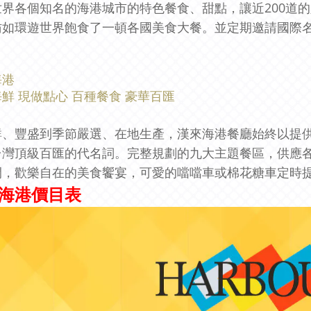
世界各個知名的海港城市的特色餐食、甜點，讓近200道
彷如環遊世界飽食了一頓各國美食大餐。並定期邀請國際
海港
鮮 現做點心 百種餐食 豪華百匯
鮮、豐盛到季節嚴選、在地生產，漢來海港餐廳始終以提
台灣頂級百匯的代名詞。完整規劃的九大主題餐區，供應
間，歡樂自在的美食饗宴，可愛的噹噹車或棉花糖車定時
海港價目表