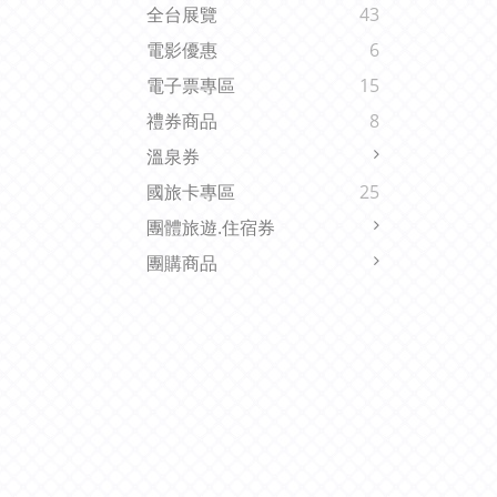
全台展覽
43
電影優惠
6
電子票專區
15
禮券商品
8
溫泉券
國旅卡專區
25
團體旅遊.住宿券
團購商品