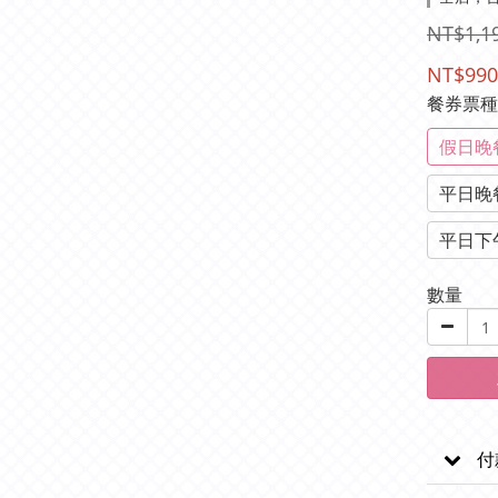
NT$1,1
NT$990
餐券票
假日晚餐
平日晚
平日下
數量
付