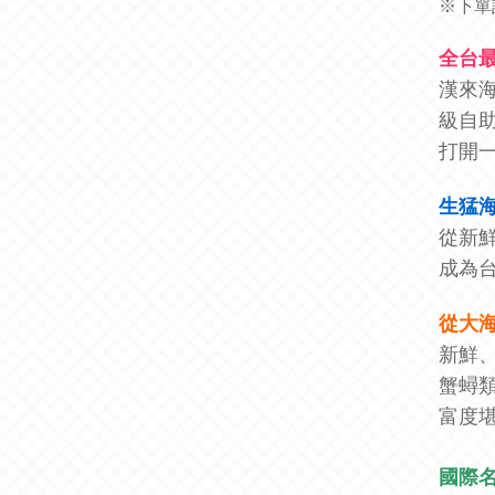
※下單
全台最
漢來
級自
打開
生猛
從新
成為
從大
新鮮
蟹蟳
富度
國際