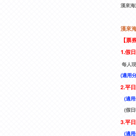
漢來海
漢來
【票
1.假
每人現
(適用
2.
平日
(適用
(假日
3.平
(適用