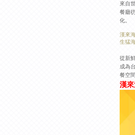
來自
餐廳
化。
漢來
生猛海
從新
成為
餐空
漢來