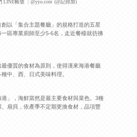
INE帳號 ：@yyo.com (@記得加)
首創以「集合主題餐廳」的規格打造的五星
一區專業廚師至少5-6名，走近餐檯就彷彿
供最優質的食材為原則，使得漢來海港餐廳
各種中、西、日式美味料理。
海港」，海鮮當然是最主要食材與菜色。3種
風螺、扇貝，依產季不定期更換食材，品項豐