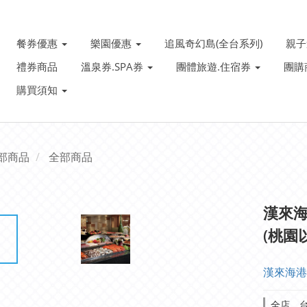
餐券優惠
樂園優惠
追風奇幻島(全台系列)
親
禮券商品
溫泉券.SPA券
團體旅遊.住宿券
團購
購買須知
部商品
全部商品
漢來海
(桃園
漢來海港
全店，台