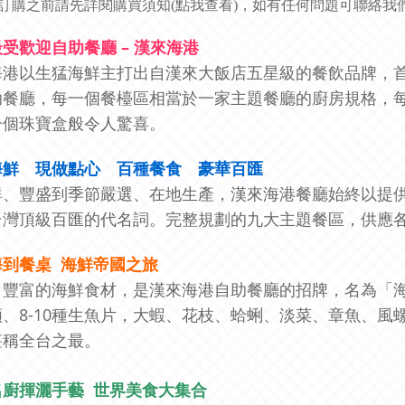
訂購之前請先詳閱購買須知(
點我查看
)，如有任何問題可聯絡我們 L
受歡迎自助餐廳 – 漢來海港
海港以生猛海鮮主打出自漢來大飯店五星級的餐飲品牌，
助餐廳，每一個餐檯區相當於一家主題餐廳的廚房規格，每
一個珠寶盒般令人驚喜。
海鮮 現做點心 百種餐食 豪華百匯
鮮、豐盛到季節嚴選、在地生產，漢來海港餐廳始終以提
台灣頂級百匯的代名詞。完整規劃的九大主題餐區，供應
海到餐桌 海鮮帝國之旅
、豐富的海鮮食材，是漢來海港自助餐廳的招牌，名為「
類、8-10種生魚片，大蝦、花枝、蛤蜊、淡菜、章魚、
堪稱全台之最。
名廚揮灑手藝 世界美食大集合