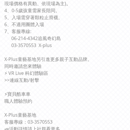
現場價格有異動、依現場為主)
。
4、0-5歲孩童需家長陪同。
5、入場需穿著顆粒止滑襪。
6、不適用團體入場
7、
客服專線:
06-214-4342追風奇幻島
03-3570553 X-plus
X-Plus童藝基地另引進更多親子互動品牌。
同時邀請您來體驗
⚡️ VR Live 科幻體驗區
>>連線互動/射擊
⚡寶貝酷車車
職人體驗預約
X-Plus童藝基地
客服專線：03-3570553
📣活動詳情請上社群看更多