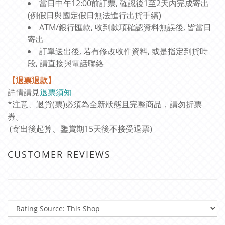
當日中午12:00前訂票, 確認後1至2天內完成寄出
(例假日與國定假日無法進行出貨手續)
ATM/銀行匯款, 收到款項確認資料無誤後, 皆當日
寄出
訂單送出後, 若有修改收件資料, 或是指定到貨時
段, 請直接與電話聯絡
【退票退款】
詳情請見
退票須知
*注意、退貨(票)必須為全新狀態且完整商品，請勿折票
券。
(寄出後起算、鑒賞期15天後不接受退票)
CUSTOMER REVIEWS