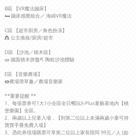
B區 【VR魔法蹦床】
🛏 蹦床感覺統合🪄 海綿VR魔法
C區 【超市廚房／角色扮演】
👸 公主換妝/廚房/超市
D區 【沙池／積木區】
🧱 牆面積木拼盤⛏ 陶粒沙池體驗
E區 【音樂農場】
🍩農場滑草趣🪄農場音樂家
**重要提醒 **
1、每張票券可1大1小全區全日𣈱玩X-Plus童藝基地內【桃
堡樂園】全區。
2、兩歲以上兒童入場，【則第二位以上未滿兩歲小童可持
寶寶手冊免費入場】
3、憑此券現場購票可享第二位以上家長陪同 99元／人 (如