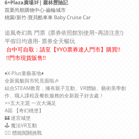
6+Plaza廣場3F| 叢林歷險記
苗栗尚順購物中心-齒輪城市
桃園/新竹-寶貝酷車車 Baby Cruise Car
追風奇幻島 門票
(票券依照館別使用~再請注意!)
平假日均適用
- 票券全天暢玩
台中可自取：請至【YYO票券達人門市】購買!!
!!門市現貨販售!!
♦️X-Plus童藝基地♦️
全新風貌與市民見面啦🎉
結合STEAM教育，擁有親子互動、VR體驗、藝術美學創
作、職人課程及餐飲服務的全新親子好去處！
>>五大主題 一次大滿足
A區 【奇幻桃堡】
🏰 迷宮城堡
🕹 魔法VR互動
🧗‍♂ 體能闖關挑戰