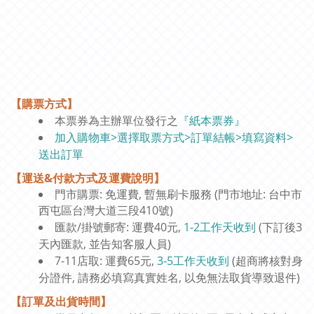
【購票方式】
本票券為主辦單位發行之
『紙本票券』
加入購物車>選擇取票方式>訂單結帳>填寫資料>
送出訂單
【運送&付款方式及運費說明】
門市購票: 免運費, 暫無刷卡服務 (門市地址: 台中市
西屯區台灣大道三段410號)
匯款/掛號郵寄: 運費40元,
1-2工作天收到
(下訂後3
天內匯款, 並告知客服人員)
7-11店取: 運費65元,
3-5工作天收到
(超商將核對身
分證件, 請務必填寫真實姓名, 以免無法取貨導致退件)
【訂單及出貨時間】