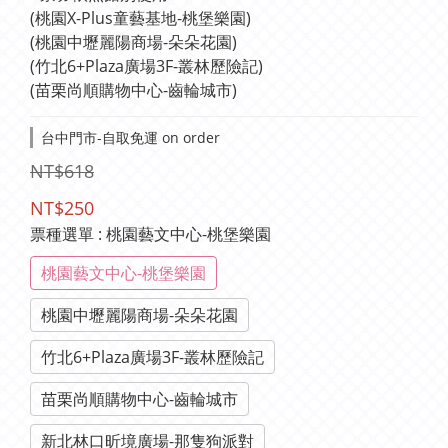
(桃園X-Plus童藝基地-桃堡樂園)
(桃園中壢麗陽商場-朵朵花園)
(竹北6+Plaza廣場3F-叢林歷險記)
(苗栗尚順購物中心-齒輪城市)
台中門市-自取免運 on order
NT$618
NT$250
票種選單
: 桃園藝文中心-桃堡樂園
桃園藝文中心-桃堡樂園
桃園中壢麗陽商場-朵朵花園
竹北6+Plaza廣場3F-叢林歷險記
苗栗尚順購物中心-齒輪城市
新北林口昕境廣場-那隻狗派對