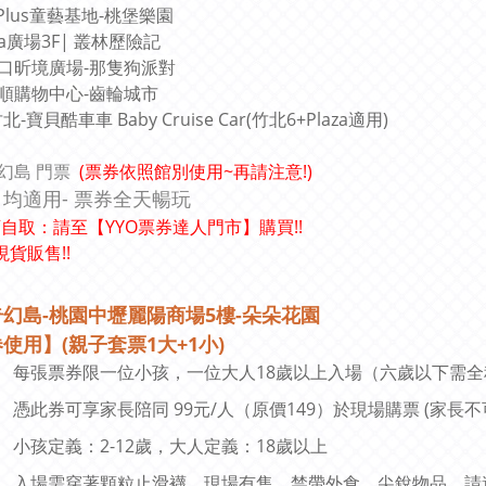
Plus童藝基地-桃堡樂園
aza廣場3F| 叢林歷險記
口昕境廣場-那隻狗派對
順購物中心-齒輪城市
北-寶貝酷車車 Baby Cruise Car(竹北6+Plaza適用)
幻島 門票
(票券依照館別使用~再請注意!)
日均適用
- 票券全天暢玩
自取：請至【YYO票券達人門市】購買!!
現貨販售!!
奇幻島
-桃園中壢麗陽商場5樓-朵朵花園
券使用
】(親子套票1大+1小)
每張票券限一位小孩，一位大人18歲以上入場（六歲以下需
憑此券可享家長陪同 99元/人（原價149）於現場購票 (家長不
小孩定義：2-12歲，大人定義：18歲以上
入場需穿著顆粒止滑襪，現場有售。禁帶外食、尖銳物品、請