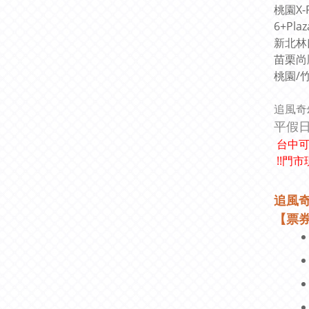
桃園X-
6+Pl
新北林
苗栗尚
桃園/竹
追風奇
平假
台中可
!!門市
追風
【票