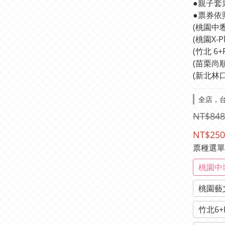
●親子套
●票券依
(桃園中
(桃園X-
(竹北 6
(苗栗尚
(新北林
全店，台
NT$848
NT$250
票種選
桃園中
桃園藝
竹北6+