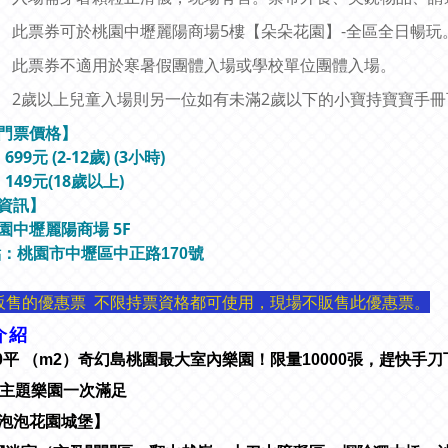
此票券可於桃園中壢麗陽商場5樓【朵朵花園】-全區全日暢玩
此票券不適用於寒暑假團體入場或學校單位團體入場。
2歲以上兒童入場則另一位如有未滿2歲以下的小寶持寶寶手
門票價格
】
99元 (2-12歲) (3小時)
149元(18歲以上)
資訊
】
園中壢麗陽商場 5F
點：
桃園市中壢區中正路170號
販售的優惠票 不限持票資格都可使用，現場不販售此優惠票。
介紹
200平 （m2）奇幻島桃園最大室內樂園！限量10000張，趕快手
大主題樂園一次滿足
【泡泡花園城堡】