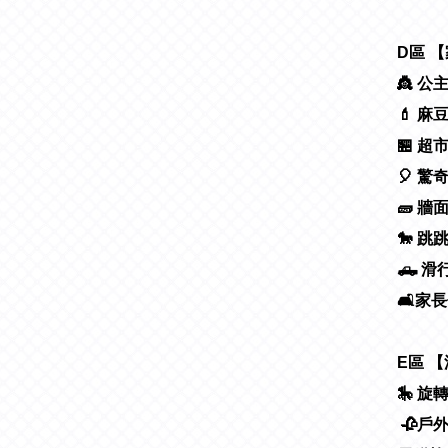
D區 
👸 公
💄 麻
🏪 
🎈 
🧱 
🐎 
🛻 
🛋️家
E區 
🎠 
🥀戶