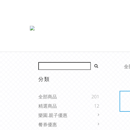
全
分類
全部商品
201
精選商品
12
樂園.親子優惠
餐券優惠