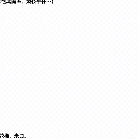
、沙包闖關區、競技牛仔⋯）
機、米𦥑。