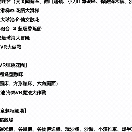
♂ 繩網迷宮（交叉闖關區、翻山越嶺、小刀山障礙區、探險獨木橋
道滑梯🍩 花語大滑梯
萬大球池🥀 仙女散花
射砲台 🍌 超級香蕉船
 橡皮艇球海大冒險
法VR大做戰
【VR彈跳花園】
各種造型蹦床
蹦床、方形蹦床、六角蹦面）
海綿池 海綿VR魔法大作戰
 【童趣稻穀場】
趣稻穀場
碾米機、谷風機、谷物傳送機、玩沙牆、沙漏、小漢推車、爆半花