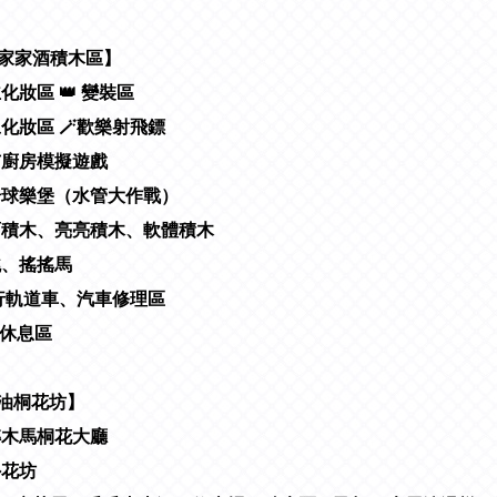
【家家酒積木區】
主化妝區 👑 變裝區
豆化妝區 🪄歡樂射飛鏢
超市廚房模擬遊戲
驚奇球樂堡（水管大作戰）
牆面積木、亮亮積木、軟體積木
跳跳、搖搖馬
滑行軌道車、汽車修理區
長休息區
【油桐花坊】
旋轉木馬桐花大廳
外花坊