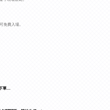
。
冊可免費入場。
刀下單…