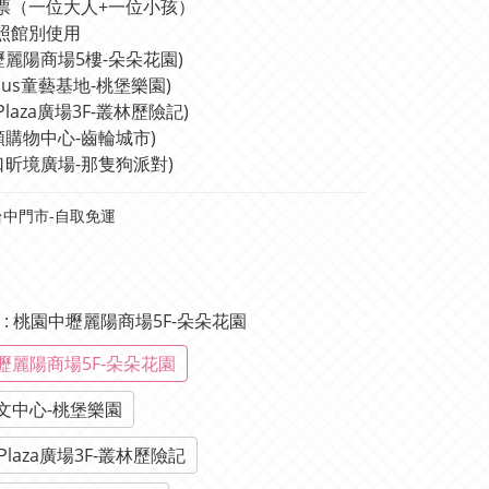
票（一位大人+一位小孩）
照館別使用 
壢麗陽商場5樓-朵朵花園)
Plus童藝基地-桃堡樂園)
+Plaza廣場3F-叢林歷險記)
順購物中心-齒輪城市)
口昕境廣場-那隻狗派對)
中門市-自取免運
單
: 桃園中壢麗陽商場5F-朵朵花園
壢麗陽商場5F-朵朵花園
文中心-桃堡樂園
Plaza廣場3F-叢林歷險記