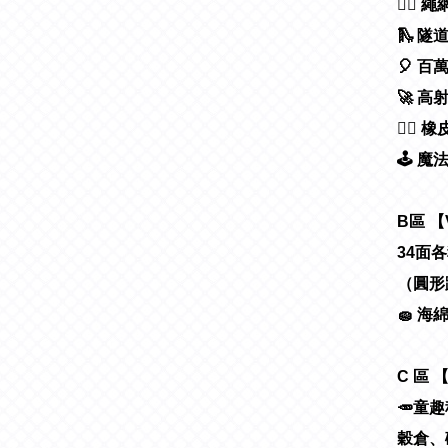
🧗‍
🛝 隧
🎈 百
🚀 高
🚣‍♀
🕹 魔
B區 
34面
（圓形
🧽 
C 區
🥕童
穀倉、