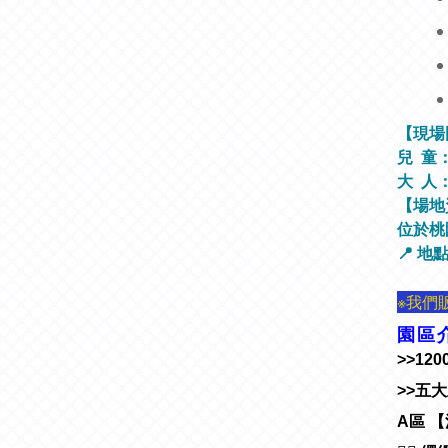
【現場
兒 童：6
大 人：
【場地
位於
桃
📍 地
※我們
園區
>>1
>>五
A區 