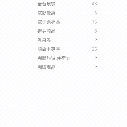
全台展覽
43
電影優惠
6
電子票專區
15
禮券商品
8
溫泉券
國旅卡專區
25
團體旅遊.住宿券
團購商品