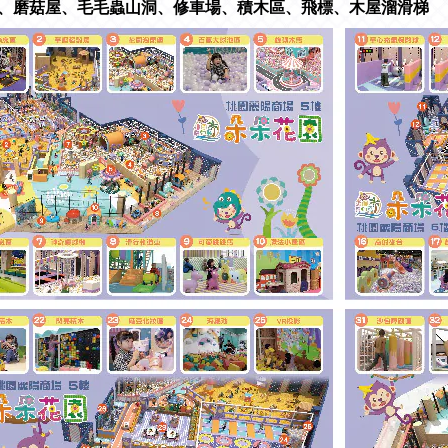
、磨菇屋、毛毛蟲山洞、修車場、積木區、飛標、木屋溜滑梯