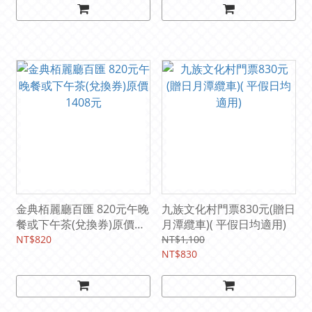
金典栢麗廳百匯 820元午晚
九族文化村門票830元(贈日
餐或下午茶(兌換券)原價
月潭纜車)( 平假日均適用)
1408元
NT$820
NT$1,100
NT$830