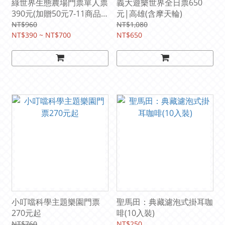
綠世界生態農場門票單人票
義大遊樂世界全日票650
390元(加贈50元7-11商品
元|高雄(含摩天輪)
卡1張)(平假日均可使用)
NT$960
NT$1,080
NT$390 ~ NT$700
NT$650
小叮噹科學主題樂園門票
聖馬田：典藏濾泡式掛耳咖
270元起
啡(10入裝)
NT$760
NT$250