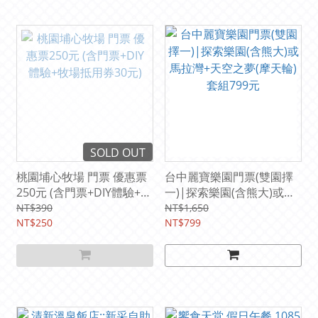
SOLD OUT
桃園埔心牧場 門票 優惠票
台中麗寶樂園門票(雙園擇
250元 (含門票+DIY體驗+牧
一)|探索樂園(含熊大)或馬
場抵用券30元)
拉灣+天空之夢(摩天輪)套
NT$390
NT$1,650
NT$250
組799元
NT$799