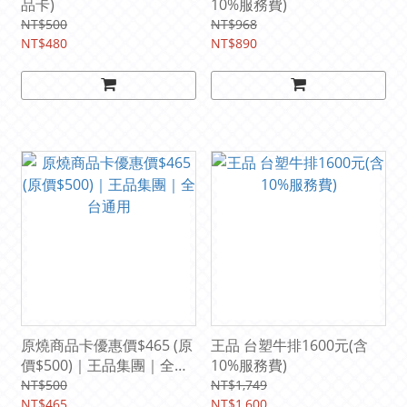
品卡)
10%服務費)
NT$500
NT$968
NT$480
NT$890
原燒商品卡優惠價$465 (原
王品 台塑牛排1600元(含
價$500)｜王品集團｜全台
10%服務費)
通用
NT$500
NT$1,749
NT$465
NT$1,600