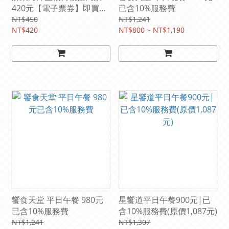
420元【電子票券】即買即
已含10%服務費
用
NT$450
NT$1,241
NT$420
NT$800 ~ NT$1,190
饗食天堂 平日午餐 980元
星饗道平日午餐900元|已
已含10%服務費
含10%服務費(原價1,087元)
NT$1,241
NT$1,307