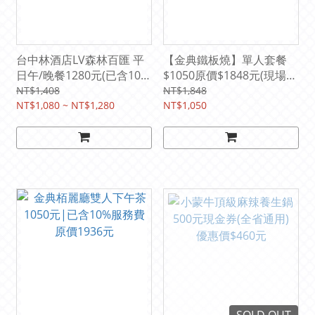
台中林酒店LV森林百匯 平
【金典鐵板燒】單人套餐
日午/晚餐1280元(已含10%
$1050原價$1848元(現場使
服務費)原價1408元
用加200元)
NT$1,408
NT$1,848
NT$1,080 ~ NT$1,280
NT$1,050