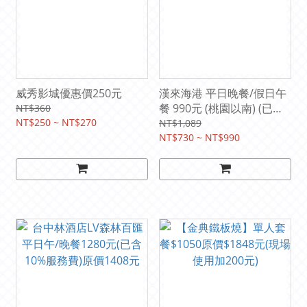
威秀影城優惠價250元
漢來海港 平日晚餐/假日午
餐 990元 (桃園以南) (已含
NT$360
NT$250 ~ NT$270
10%服務費)
NT$1,089
NT$730 ~ NT$990