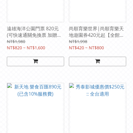
遠雄海洋公園門票 820元
尚順育樂世界|尚順育樂天
(可快速通關免換票 加贈園
地遊園券420元起【全館暢
區抵用券120元)
遊】(不含飛行劇場)
NT$1,980
NT$1,998
NT$820 ~ NT$1,600
NT$420 ~ NT$800