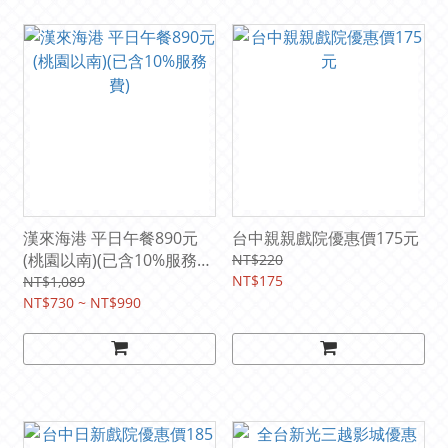
漢來海港 平日午餐890元
台中親親戲院優惠價175元
(桃園以南)(已含10%服務
NT$220
費)
NT$175
NT$1,089
NT$730 ~ NT$990