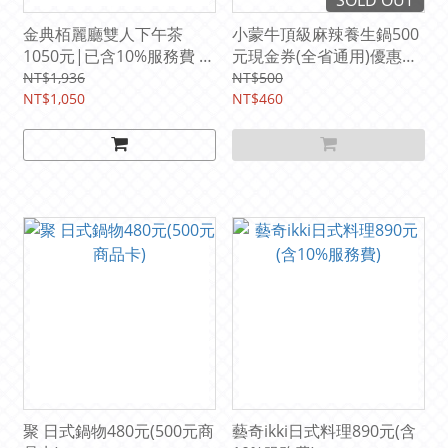
SOLD OUT
金典栢麗廳雙人下午茶
小蒙牛頂級麻辣養生鍋500
1050元|已含10%服務費 原
元現金券(全省通用)優惠價
價1936元
$460元
NT$1,936
NT$500
NT$1,050
NT$460
聚 日式鍋物480元(500元商
藝奇ikki日式料理890元(含