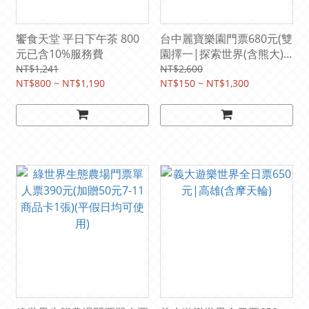
饗食天堂 平日下午茶 800
台中麗寶樂園門票680元(雙
元已含10%服務費
園擇一|探索世界(含熊大)
或馬拉灣.免換票直接入場.
NT$1,241
NT$2,600
NT$800 ~ NT$1,190
平假日使用)
NT$150 ~ NT$1,300