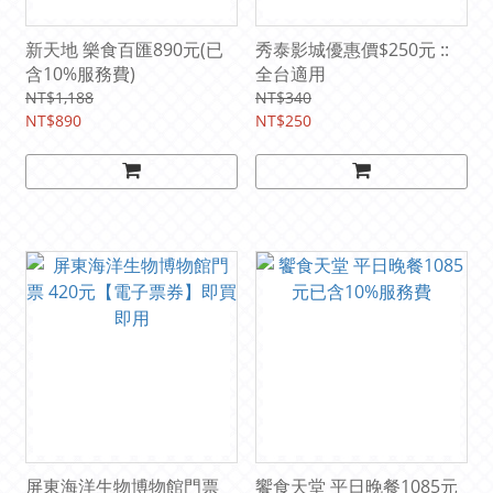
新天地 樂食百匯890元(已
秀泰影城優惠價$250元 ::
含10%服務費)
全台適用
NT$1,188
NT$340
NT$890
NT$250
屏東海洋生物博物館門票
饗食天堂 平日晚餐1085元