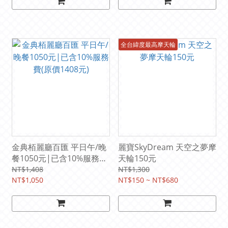
全台緯度最高摩天輪
金典栢麗廳百匯 平日午/晚
麗寶SkyDream 天空之夢摩
餐1050元|已含10%服務費
天輪150元
(原價1408元)
NT$1,408
NT$1,300
NT$1,050
NT$150 ~ NT$680