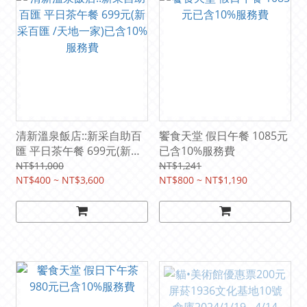
清新溫泉飯店::新采自助百
饗食天堂 假日午餐 1085元
匯 平日茶午餐 699元(新采
已含10%服務費
百匯 /天地一家)已含10%服
NT$11,000
NT$1,241
務費
NT$400 ~ NT$3,600
NT$800 ~ NT$1,190