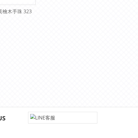
黃檜木手珠 323
US