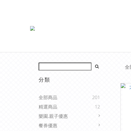
全
分類
全部商品
201
精選商品
12
樂園.親子優惠
餐券優惠