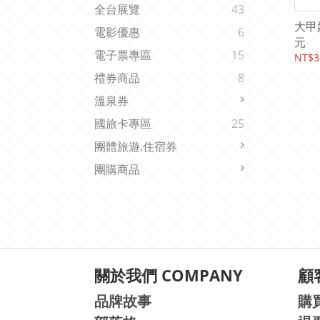
全台展覽
43
大甲媽
電影優惠
6
元
電子票專區
15
NT$3
禮券商品
8
溫泉券
國旅卡專區
25
團體旅遊.住宿券
團購商品
關於我們 COMPANY
顧客
品牌故事
購