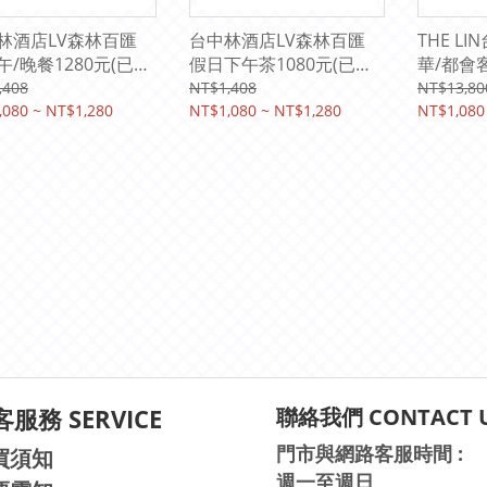
林酒店LV森林百匯
台中林酒店LV森林百匯
THE L
午/晚餐1280元(已含
假日下午茶1080元(已含
華/都會
服務費)原價1408元
10%服務費)
元(含二
,408
NT$1,408
NT$13,80
,080 ~ NT$1,280
NT$1,080 ~ NT$1,280
NT$1,080
服務 SERVICE
聯絡我們 CONTACT 
門市與網路客服時間 :
買須知
週一至週日