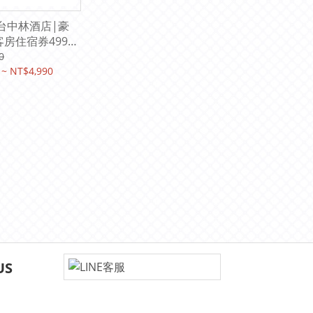
IN台中林酒店|豪
客房住宿券4990
客早餐)
0
 ~ NT$4,990
US