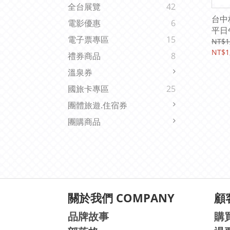
全台展覽
42
台中
電影優惠
6
平日
電子票專區
15
10%
NT$1
NT$1
禮券商品
8
溫泉券
國旅卡專區
25
團體旅遊.住宿券
團購商品
關於我們 COMPANY
顧客
品牌故事
購