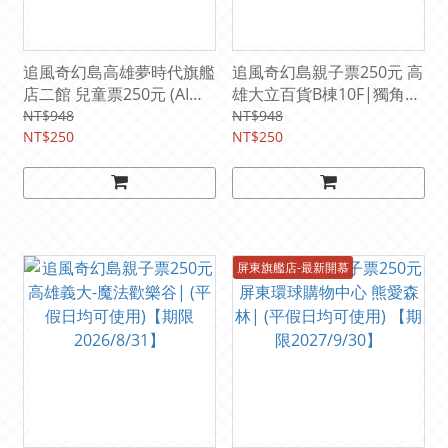
追風奇幻島高雄夢時代旗艦
追風奇幻島親子票250元 高
店二館 兒童票250元 (AI動
雄大立百貨B棟10F|獨角獸
感星球) (兒童全日暢玩. 平
的夢想王國(平假日均可使
NT$948
NT$948
假日均可使用) 【期限
NT$250
用) 【期限2027/5/31】
NT$250
2027/10/31】
屏東旗艦店-最新開慕