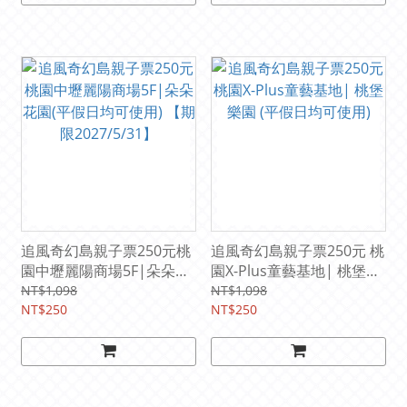
追風奇幻島親子票250元桃
追風奇幻島親子票250元 桃
園中壢麗陽商場5F|朵朵花
園X-Plus童藝基地| 桃堡樂
園(平假日均可使用) 【期限
園 (平假日均可使用)
NT$1,098
NT$1,098
2027/5/31】
NT$250
NT$250