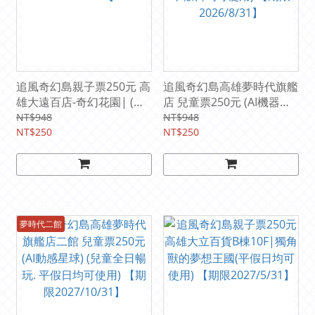
追風奇幻島親子票250元 高
追風奇幻島高雄夢時代旗艦
雄大遠百店-奇幻花園| (平
店 兒童票250元 (AI機器人
假日均可使用) 【期限
星球) (兒童全日暢玩. 平假
NT$948
NT$948
2026/11/30】
NT$250
日均可使用) 【期限
NT$250
2026/8/31】
夢時代二館