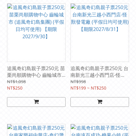
追風奇幻島親子票250元 苗
追風奇幻島親子票250元 台
栗尚順購物中心 齒輪城市
南新光三越小西門店-怪獸
(追風奇幻島集團) (平假日
發電廠 (平假日均可使用)
NT$1,098
NT$998
均可使用) 【期限
NT$250
【期限2027/8/31】
NT$199 ~ NT$250
2027/9/30】