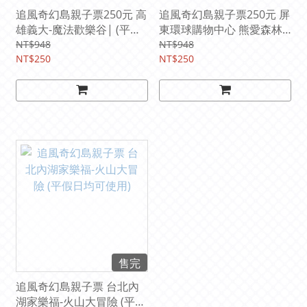
追風奇幻島親子票250元 高
追風奇幻島親子票250元 屏
雄義大-魔法歡樂谷| (平假
東環球購物中心 熊愛森林|
日均可使用)【期限
(平假日均可使用) 【期限
NT$948
NT$948
2026/8/31】
NT$250
2027/9/30】
NT$250
售完
追風奇幻島親子票 台北內
湖家樂福-火山大冒險 (平假