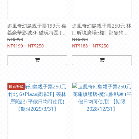
追風奇幻島親子票199元 嘉
追風奇幻島親子票250元 林
義豪華影城3F-酷玩特區 (平
口昕境廣場3樓| 那隻狗派
假日均可使用)【期限
對let’s go party (平假日均
NT$998
NT$898
2028/5/31】
NT$199 ~ NT$250
可使用) 【期限
NT$188 ~ NT$250
2027/12/31】
最新升級