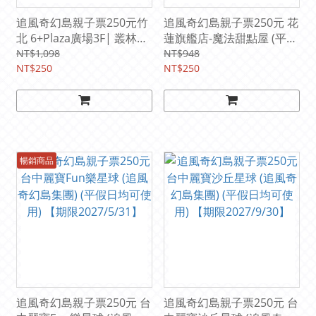
追風奇幻島親子票250元竹
追風奇幻島親子票250元 花
北 6+Plaza廣場3F| 叢林歷
蓮旗艦店-魔法甜點屋 (平假
險記 (平假日均可使用)
日均可使用) 【期限
NT$1,098
NT$948
【期限2029/3/31】
NT$250
2028/12/31】
NT$250
暢銷商品
追風奇幻島親子票250元 台
追風奇幻島親子票250元 台