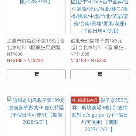
追風奇幻島親子票188元 台
追風奇幻島親子票188元
北車站B1 k區瘋狂馬戲團|
起|台北車站B1 K區-瘋狂馬
(平假日均可使用) 【期限
戲團/嘉義豪華影城-酷玩特
NT$898
NT$1,098
2028/3/31】
NT$188 ~ NT$250
區(台中SOGO/台中金典/台
NT$188 ~ NT$250
中麗寶/汐止/台北/林口/板
橋/桃園/中壢/竹北/苗栗/嘉
義/台南/高雄/屏東/花蓮)
(平假日均可使用)
林口區最新商品