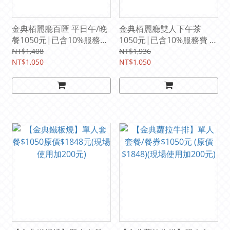
金典栢麗廳百匯 平日午/晚
金典栢麗廳雙人下午茶
餐1050元|已含10%服務費
1050元|已含10%服務費 原
(原價1408元)
價1936元
NT$1,408
NT$1,936
NT$1,050
NT$1,050